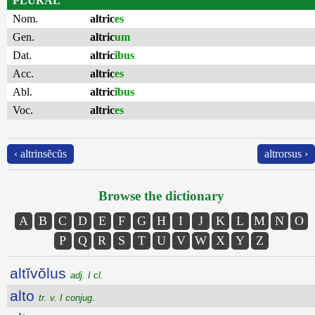
PLURAL
Nom.
altric
es
Gen.
altric
um
Dat.
altric
ĭbus
Acc.
altric
es
Abl.
altric
ĭbus
Voc.
altric
es
‹ altrinsĕcŭs
altrorsus ›
Browse the dictionary
A
B
C
D
E
F
G
H
I
J
K
L
M
N
O
P
Q
R
S
T
U
V
W
X
Y
Z
altĭvŏlus
adj. I cl.
alto
tr. v. I conjug.