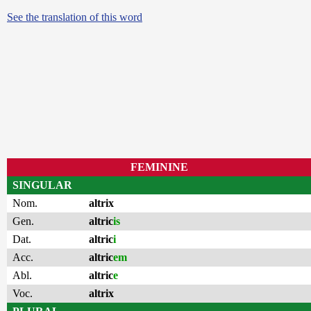
See the translation of this word
FEMININE
SINGULAR
Nom.
altrix
Gen.
altric
is
Dat.
altric
i
Acc.
altric
em
Abl.
altric
e
Voc.
altrix