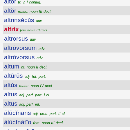
altor
tr. v. I conjug.
altŏr
masc. noun III decl.
altrinsĕcŭs
adv.
altrix
fem. noun III decl.
altrorsus
adv.
altrōvorsum
adv.
altrōvorsus
adv.
altum
nt. noun II decl.
altūrūs
adj. fut. part.
altŭs
masc. noun IV decl.
altus
adj. perf. part. I cl.
altus
adj. perf. inf.
ālūcĭnans
adj. pres. part. II cl.
ālūcĭnātĭo
fem. noun III decl.