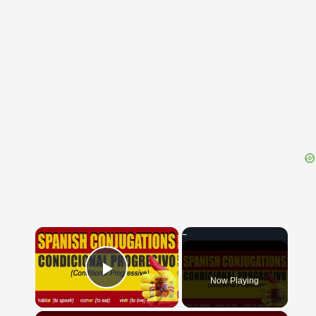
{{ID:ALTRIX100}}
---CACHE---
×
Now Playing
Play Video