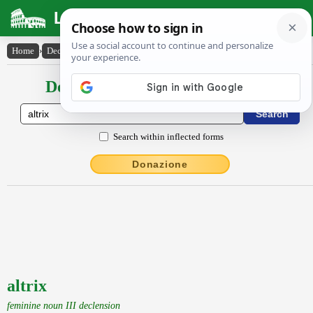
Latin Dictionary
Home
›
Declensions / Conjugations
›
altrix
Declensions / Conjugations latin
Search within inflected forms
Donazione
altrix
feminine noun III declension