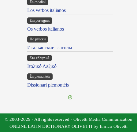
En español
Los verbos italianos
Em portugues
Os verbos italianos
По русски
Итальянские глаголы
Στα ελληνικά
Ιταλικό Λεξικό
Ën piemontèis
Dissionari piemontèis
© 2003-2029 - All rights reserved - Olivetti Media Communication
ONLINE LATIN DICTIONARY OLIVETTI by Enrico Olivetti