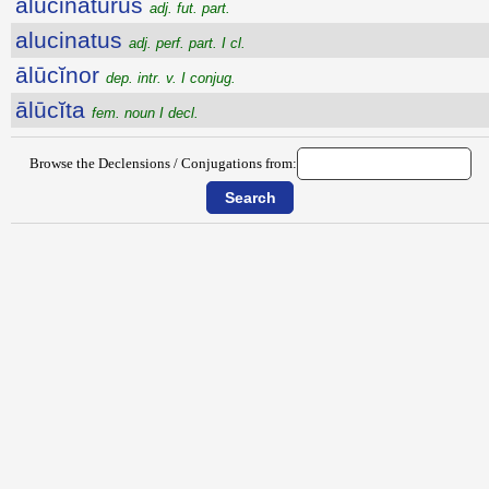
alucinatūrūs
adj. fut. part.
alucinatus
adj. perf. part. I cl.
ālūcĭnor
dep. intr. v. I conjug.
ālūcĭta
fem. noun I decl.
Browse the Declensions / Conjugations from: