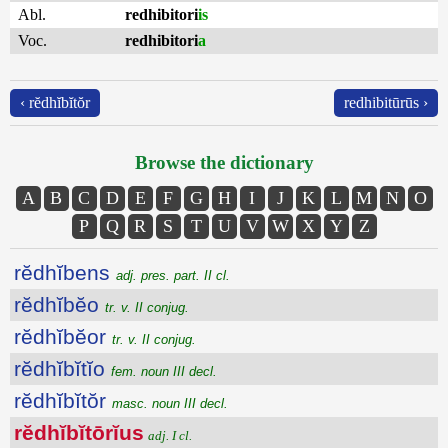
Abl.
redhibitori
is
Voc.
redhibitori
a
‹ rĕdhĭbĭtŏr
redhibitūrūs ›
Browse the dictionary
A
B
C
D
E
F
G
H
I
J
K
L
M
N
O
P
Q
R
S
T
U
V
W
X
Y
Z
rĕdhĭbens
adj. pres. part. II cl.
rĕdhĭbĕo
tr. v. II conjug.
rĕdhĭbĕor
tr. v. II conjug.
rĕdhĭbĭtĭo
fem. noun III decl.
rĕdhĭbĭtŏr
masc. noun III decl.
rĕdhĭbĭtōrĭus
adj. I cl.