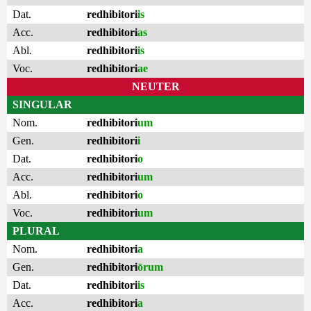
Dat.
redhibitori
is
Acc.
redhibitori
as
Abl.
redhibitori
is
Voc.
redhibitori
ae
NEUTER
SINGULAR
Nom.
redhibitori
um
Gen.
redhibitori
i
Dat.
redhibitori
o
Acc.
redhibitori
um
Abl.
redhibitori
o
Voc.
redhibitori
um
PLURAL
Nom.
redhibitori
a
Gen.
redhibitori
ōrum
Dat.
redhibitori
is
Acc.
redhibitori
a