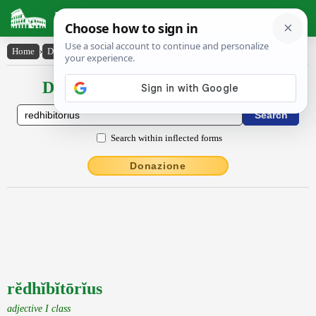
Latin Dictionary
Home
›
Declensions / Conjugations
›
rĕdhĭbĭtōrĭus
Declensions / Conjugations latin
Search within inflected forms
Donazione
rĕdhĭbĭtōrĭus
adjective I class