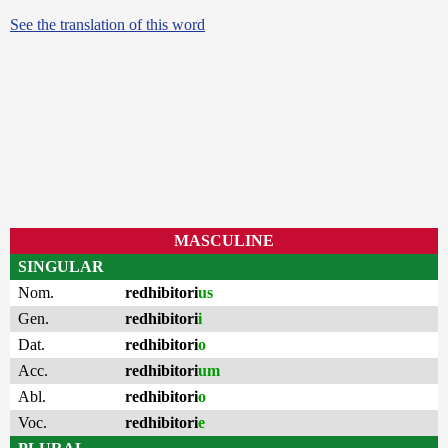
See the translation of this word
MASCULINE
SINGULAR
Nom.
redhibitori
us
Gen.
redhibitori
i
Dat.
redhibitori
o
Acc.
redhibitori
um
Abl.
redhibitori
o
Voc.
redhibitori
e