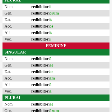
PLURAL
Nom.
redhibitori
i
Gen.
redhibitori
ōrum
Dat.
redhibitori
is
Acc.
redhibitori
os
Abl.
redhibitori
is
Voc.
redhibitori
i
FEMININE
SINGULAR
Nom.
redhibitori
ă
Gen.
redhibitori
ae
Dat.
redhibitori
ae
Acc.
redhibitori
am
Abl.
redhibitori
ā
Voc.
redhibitori
ă
PLURAL
Nom.
redhibitori
ae
Gen.
redhibitori
ārum