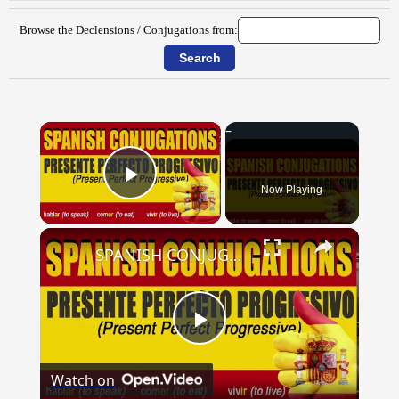
Browse the Declensions / Conjugations from:
×
Now Playing
Play Video
×
SPANISH CONJUGATIONS: Present Perfect Progressive (Presente Perfecto Progresivo)
Play
Watch on
Video