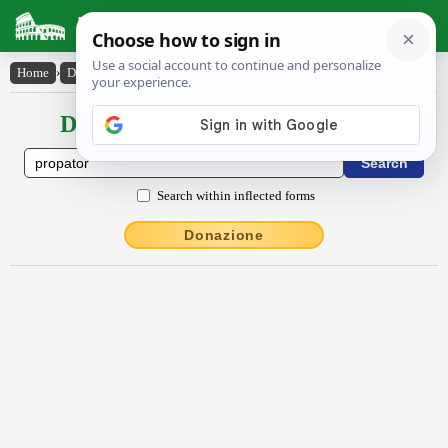
Latin Dictionary
Home
›
Declensions / Conjugations
›
prŏpătōr
Declensions / Conjugations latin
Search within inflected forms
Donazione