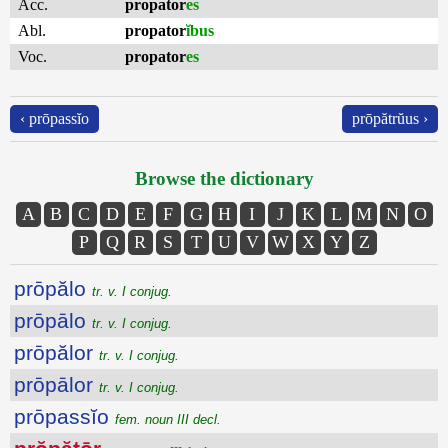
Acc.
propator
es
Abl.
propator
ĭbus
Voc.
propator
es
‹ prōpassĭo
prōpătrŭus ›
Browse the dictionary
A
B
C
D
E
F
G
H
I
J
K
L
M
N
O
P
Q
R
S
T
U
V
W
X
Y
Z
prōpălo
tr. v. I conjug.
prōpālo
tr. v. I conjug.
prōpălor
tr. v. I conjug.
prōpālor
tr. v. I conjug.
prōpassĭo
fem. noun III decl.