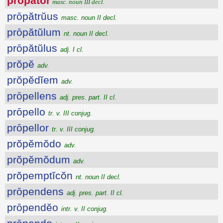
prŏpătōr
masc. noun III decl.
prōpătrŭus
masc. noun II decl.
prōpătŭlum
nt. noun II decl.
prōpătŭlus
adj. I cl.
prŏpĕ
adv.
prŏpĕdĭem
adv.
prōpellens
adj. pres. part. II cl.
prōpello
tr. v. III conjug.
prōpellor
tr. v. III conjug.
prŏpĕmŏdo
adv.
prŏpĕmŏdum
adv.
prŏpemptĭcŏn
nt. noun II decl.
prōpendens
adj. pres. part. II cl.
prōpendĕo
intr. v. II conjug.