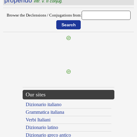
prōpendo
intr. v. II conjug.
Browse the Declensions / Conjugations from:
{{ID:PROPATOR100}}
---CACHE---
Our sites
Dizionario italiano
Grammatica italiana
Verbi Italiani
Dizionario latino
Dizionario greco antico