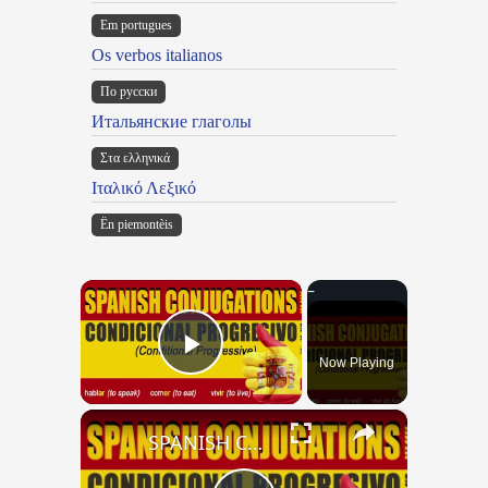
Em portugues
Os verbos italianos
По русски
Итальянские глаголы
Στα ελληνικά
Ιταλικό Λεξικό
Ën piemontèis
×
Now Playing
Play Video
×
SPANISH CONJUGATIONS: Conditional Progressive (Condicional Progresivo)