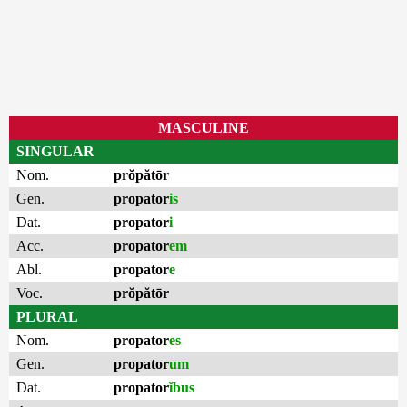
MASCULINE
SINGULAR
Nom.
prŏpătōr
Gen.
propator
is
Dat.
propator
i
Acc.
propator
em
Abl.
propator
e
Voc.
prŏpătōr
PLURAL
Nom.
propator
es
Gen.
propator
um
Dat.
propator
ĭbus