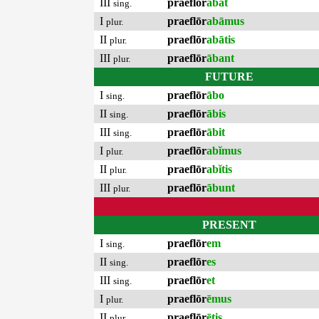
III
praeflōr
ābat
sing.
I
praeflōr
abāmus
plur.
II
praeflōr
abātis
plur.
III
praeflōr
ābant
plur.
FUTURE
I
praeflōr
ābo
sing.
II
praeflōr
ābis
sing.
III
praeflōr
ābit
sing.
I
praeflōr
abĭmus
plur.
II
praeflōr
abĭtis
plur.
III
praeflōr
ābunt
plur.
PRESENT
I
praeflōr
em
sing.
II
praeflōr
es
sing.
III
praeflōr
et
sing.
I
praeflōr
ēmus
plur.
II
praeflōr
ētis
plur.