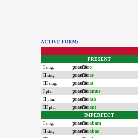
ACTIVE FORM:
PRESENT
I
praeflōr
o
sing.
II
praeflōr
as
sing.
III
praeflōr
at
sing.
I
praeflōr
āmus
plur.
II
praeflōr
ātis
plur.
III
praeflōr
ant
plur.
IMPERFECT
I
praeflōr
ābam
sing.
II
praeflōr
ābas
sing.