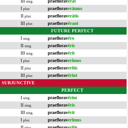
III
praeflorav
ĕrat
sing.
I
praeflorav
erāmus
plur.
II
praeflorav
erātis
plur.
III
praeflorav
ĕrant
plur.
FUTURE PERFECT
I
praeflorav
ĕro
sing.
II
praeflorav
ĕris
sing.
III
praeflorav
ĕrit
sing.
I
praeflorav
erĭmus
plur.
II
praeflorav
erĭtis
plur.
III
praeflorav
ĕrint
plur.
SUBJUNCTIVE
PERFECT
I
praeflorav
ĕrim
sing.
II
praeflorav
ĕris
sing.
III
praeflorav
ĕrit
sing.
I
praeflorav
erĭmus
plur.
II
praeflorav
erĭtis
plur.