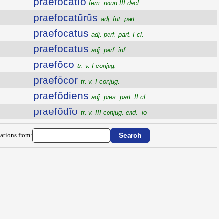
praefōcātĭo
fem. noun III decl.
praefocatūrūs
adj. fut. part.
praefocatus
adj. perf. part. I cl.
praefocatus
adj. perf. inf.
praefōco
tr. v. I conjug.
praefōcor
tr. v. I conjug.
praefŏdiens
adj. pres. part. II cl.
praefŏdĭo
tr. v. III conjug. end. -io
ations from: