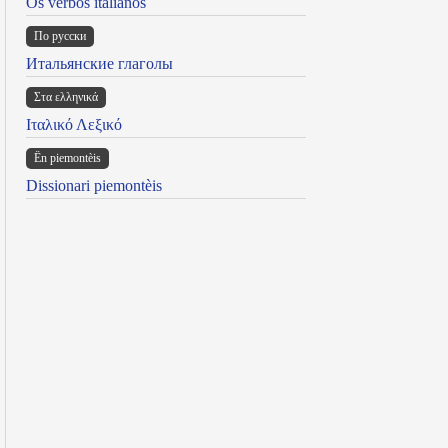
Os verbos italianos
По русски
Итальянские глаголы
Στα ελληνικά
Ιταλικό Λεξικό
Ën piemontèis
Dissionari piemontèis