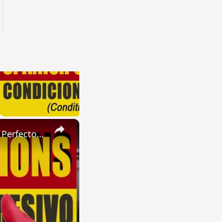
×
SPANISH CONJUGATIONS: Present Perfect Progressive (Presente Perfecto Progresivo)