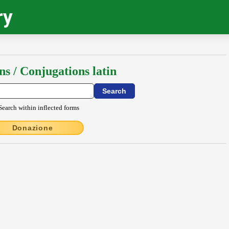
ry
ns / Conjugations latin
Search within inflected forms
Donazione