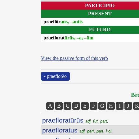
PARTICIPIO
PRESENT
praeflōr
ans, –antis
FUTURO
praeflorat
ūrūs, –a, –ūm
View the passive form of this verb
‹ praeflōrĕo
Bro
A
B
C
D
E
F
G
H
I
J
K
praefloratūrūs
adj. fut. part.
praefloratus
adj. perf. part. I cl.