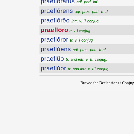
praefloratus
adj. perf. inf.
praeflōrens
adj. pres. part. II cl.
praeflōrĕo
intr. v. II conjug.
praeflōro
tr. v. I conjug.
praeflōror
tr. v. I conjug.
praeflŭens
adj. pres. part. II cl.
praeflŭo
tr. and intr. v. III conjug.
praeflŭor
tr. and intr. v. III conjug.
Browse the Declensions / Conjug
{{ID:PRAEFLORO100}}
---CACHE---