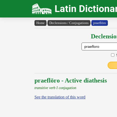
Latin Dictiona
Home
›
Declensions / Conjugations
›
praeflōro
Declensio
praeflōro - Active diathesis
transitive verb I conjugation
See the translation of this word