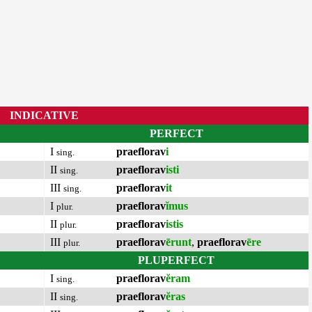
INDICATIVE
PERFECT
I
praeflorav
i
sing.
II
praeflorav
isti
sing.
III
praeflorav
it
sing.
I
praeflorav
ĭmus
plur.
II
praeflorav
istis
plur.
III
praeflorav
ērunt
,
praeflorav
ēre
plur.
PLUPERFECT
I
praeflorav
ĕram
sing.
II
praeflorav
ĕras
sing.