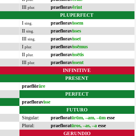
III
praeflorav
ĕrint
plur.
PLUPERFECT
I
praeflorav
issem
sing.
II
praeflorav
isses
sing.
III
praeflorav
isset
sing.
I
praeflorav
issēmus
plur.
II
praeflorav
issētis
plur.
III
praeflorav
issent
plur.
INFINITIVE
PRESENT
praeflōr
āre
PERFECT
praeflorav
isse
FUTURO
Singular:
praeflorat
ūrūm, –am, –ūm
esse
Plural:
praeflorat
ūros, –as, –a
esse
GERUNDIO