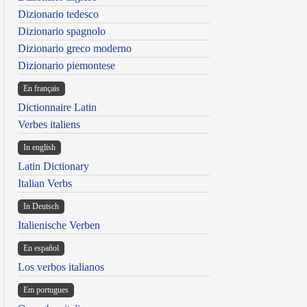
Dizionario tedesco
Dizionario spagnolo
Dizionario greco moderno
Dizionario piemontese
En français
Dictionnaire Latin
Verbes italiens
In english
Latin Dictionary
Italian Verbs
In Deutsch
Italienische Verben
En español
Los verbos italianos
Em portugues