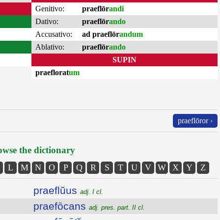
Genitivo:
praeflōr
andi
Dativo:
praeflōr
ando
Accusativo:
ad praeflōr
andum
Ablativo:
praeflōr
ando
SUPIN
praeflorat
um
praeflōror ›
wse the dictionary
L
M
N
O
P
Q
R
S
T
U
V
W
X
Y
Z
praeflŭus
adj. I cl.
praefōcans
adj. pres. part. II cl.