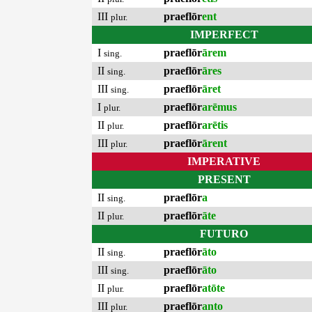
III
praeflōr
ent
plur.
IMPERFECT
I
praeflōr
ārem
sing.
II
praeflōr
āres
sing.
III
praeflōr
āret
sing.
I
praeflōr
arēmus
plur.
II
praeflōr
arētis
plur.
III
praeflōr
ārent
plur.
IMPERATIVE
PRESENT
II
praeflōr
a
sing.
II
praeflōr
āte
plur.
FUTURO
II
praeflōr
āto
sing.
III
praeflōr
āto
sing.
II
praeflōr
atōte
plur.
III
praeflōr
anto
plur.