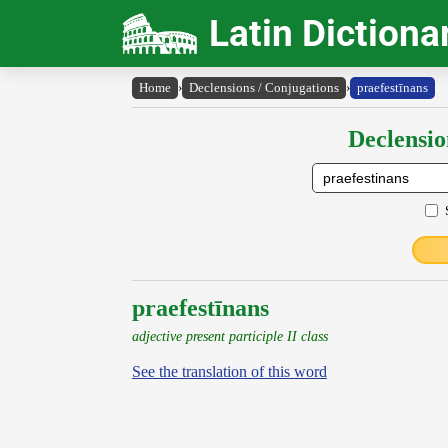
Latin Dictiona
Home
›
Declensions / Conjugations
›
praefestīnans
Declensio
praefestīnans
adjective present participle II class
See the translation of this word