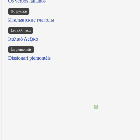
Os verbos italianos
По русски
Итальянские глаголы
Στα ελληνικά
Ιταλικό Λεξικό
Ën piemontèis
Dissionari piemontèis