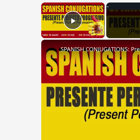
×
Play Video