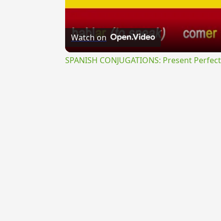
Watch on
SPANISH CONJUGATIONS: Present Perfect P
{{ID:PRAEFESTINANS100}}
---CACHE---