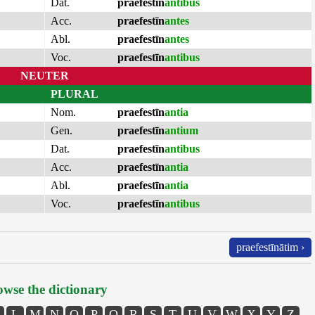
Dat.
praefestīn
antibus
Acc.
praefestīn
antes
Abl.
praefestīn
antes
Voc.
praefestīn
antibus
NEUTER
PLURAL
Nom.
praefestīn
antia
Gen.
praefestīn
antium
Dat.
praefestīn
antibus
Acc.
praefestīn
antia
Abl.
praefestīn
antia
Voc.
praefestīn
antibus
praefestīnātim ›
wse the dictionary
L
M
N
O
P
Q
R
S
T
U
V
W
X
Y
Z