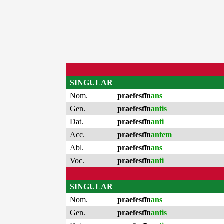
SINGULAR
Nom.
praefestīn
ans
Gen.
praefestīn
antis
Dat.
praefestīn
anti
Acc.
praefestīn
antem
Abl.
praefestīn
ans
Voc.
praefestīn
anti
SINGULAR
Nom.
praefestīn
ans
Gen.
praefestīn
antis