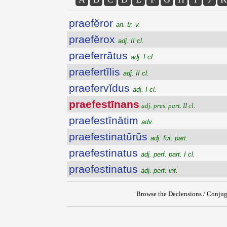
praefĕror
an. tr. v.
praefĕrox
adj. II cl.
praeferrātus
adj. I cl.
praefertĭlis
adj. II cl.
praefervĭdus
adj. I cl.
praefestīnans
adj. pres. part. II cl.
praefestīnātim
adv.
praefestinatūrūs
adj. fut. part.
praefestinatus
adj. perf. part. I cl.
praefestinatus
adj. perf. inf.
Browse the Declensions / Conjug