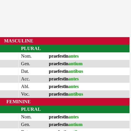
MASCULINE
PLURAL
Nom.
praefestīn
antes
Gen.
praefestīn
antium
Dat.
praefestīn
antibus
Acc.
praefestīn
antes
Abl.
praefestīn
antes
Voc.
praefestīn
antibus
FEMININE
PLURAL
Nom.
praefestīn
antes
Gen.
praefestīn
antium