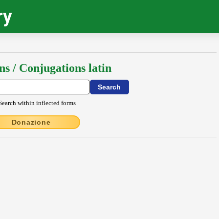
ry
ns / Conjugations latin
Search within inflected forms
Donazione