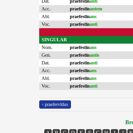
Dat.
praefestīn
anti
Acc.
praefestīn
antem
Abl.
praefestīn
ans
Voc.
praefestīn
anti
SINGULAR
Nom.
praefestīn
ans
Gen.
praefestīn
antis
Dat.
praefestīn
anti
Acc.
praefestīn
ans
Abl.
praefestīn
ans
Voc.
praefestīn
anti
‹ praefervĭdus
Bro
A
B
C
D
E
F
G
H
I
J
K