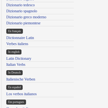
Dizionario tedesco
Dizionario spagnolo
Dizionario greco moderno
Dizionario piemontese
En français
Dictionnaire Latin
Verbes italiens
In english
Latin Dictionary
Italian Verbs
In Deutsch
Italienische Verben
En español
Los verbos italianos
Em portugues