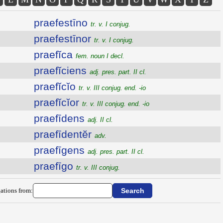
praefestīno
tr. v. I conjug.
praefestīnor
tr. v. I conjug.
praefĭca
fem. noun I decl.
praefĭciens
adj. pres. part. II cl.
praefĭcĭo
tr. v. III conjug. end. -io
praefĭcĭor
tr. v. III conjug. end. -io
praefīdens
adj. II cl.
praefīdentĕr
adv.
praefīgens
adj. pres. part. II cl.
praefīgo
tr. v. III conjug.
ations from: