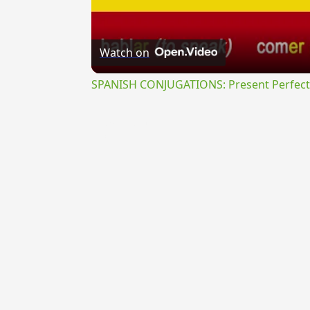
Watch on
SPANISH CONJUGATIONS: Present Perfect P
{{ID:PRAEFERVIDUS100}}
---CACHE---