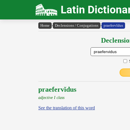
Latin Dictiona
Home
›
Declensions / Conjugations
›
praefervĭdus
Declensio
praefervĭdus
adjective I class
See the translation of this word