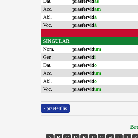
Dat.
praefervid
ae
Acc.
praefervid
am
Abl.
praefervid
ā
Voc.
praefervid
ă
SINGULAR
Nom.
praefervid
um
Gen.
praefervid
i
Dat.
praefervid
o
Acc.
praefervid
um
Abl.
praefervid
o
Voc.
praefervid
um
‹ praefertĭlis
Bro
A
B
C
D
E
F
G
H
I
J
K