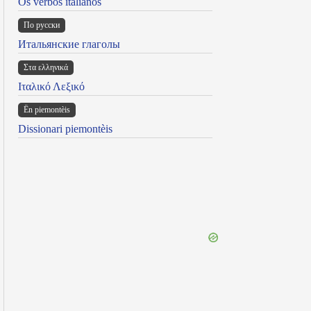
Os verbos italianos
По русски
Итальянские глаголы
Στα ελληνικά
Ιταλικό Λεξικό
Ën piemontèis
Dissionari piemontèis