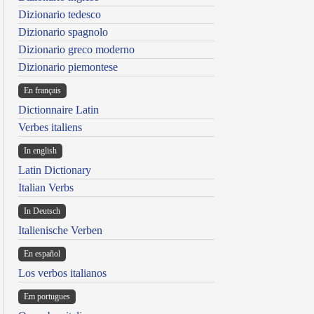
Dizionario tedesco
Dizionario spagnolo
Dizionario greco moderno
Dizionario piemontese
En français
Dictionnaire Latin
Verbes italiens
In english
Latin Dictionary
Italian Verbs
In Deutsch
Italienische Verben
En español
Los verbos italianos
Em portugues