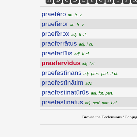
praefĕro
an. tr. v.
praefĕror
an. tr. v.
praefĕrox
adj. II cl.
praeferrātus
adj. I cl.
praefertĭlis
adj. II cl.
praefervĭdus
adj. I cl.
praefestīnans
adj. pres. part. II cl.
praefestīnātim
adv.
praefestinatūrūs
adj. fut. part.
praefestinatus
adj. perf. part. I cl.
Browse the Declensions / Conjug