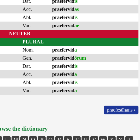
Dat.
praefervid
is
Acc.
praefervid
as
Abl.
praefervid
is
Voc.
praefervid
ae
NEUTER
PLURAL
Nom.
praefervid
a
Gen.
praefervid
ōrum
Dat.
praefervid
is
Acc.
praefervid
a
Abl.
praefervid
is
Voc.
praefervid
a
praefestīnans ›
wse the dictionary
L
M
N
O
P
Q
R
S
T
U
V
W
X
Y
Z