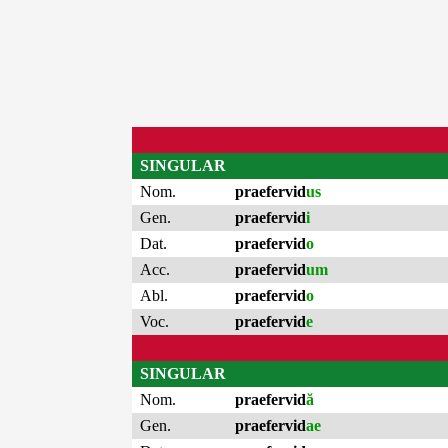
SINGULAR
Nom.
praefervid
us
Gen.
praefervid
i
Dat.
praefervid
o
Acc.
praefervid
um
Abl.
praefervid
o
Voc.
praefervid
e
SINGULAR
Nom.
praefervid
ă
Gen.
praefervid
ae