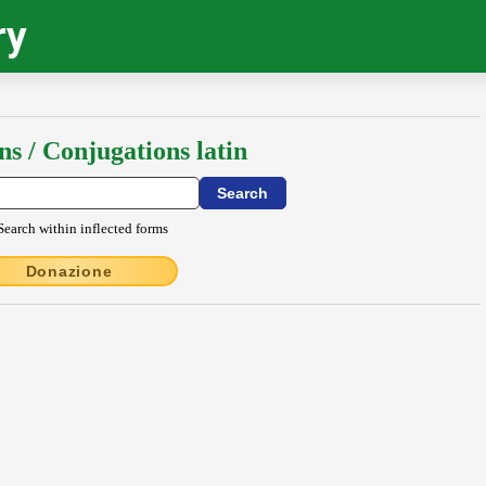
ry
ns / Conjugations latin
Search within inflected forms
Donazione