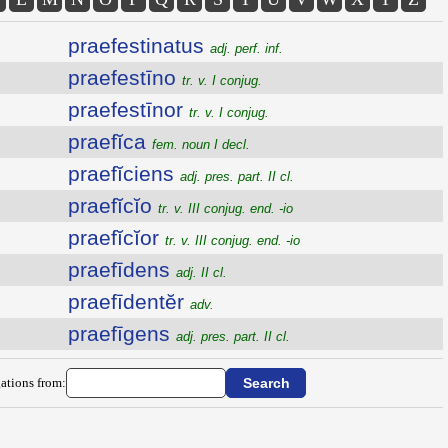
praefestinatus
adj. perf. inf.
praefestīno
tr. v. I conjug.
praefestīnor
tr. v. I conjug.
praefĭca
fem. noun I decl.
praefĭciens
adj. pres. part. II cl.
praefĭcĭo
tr. v. III conjug. end. -io
praefĭcĭor
tr. v. III conjug. end. -io
praefīdens
adj. II cl.
praefīdentĕr
adv.
praefīgens
adj. pres. part. II cl.
ations from: