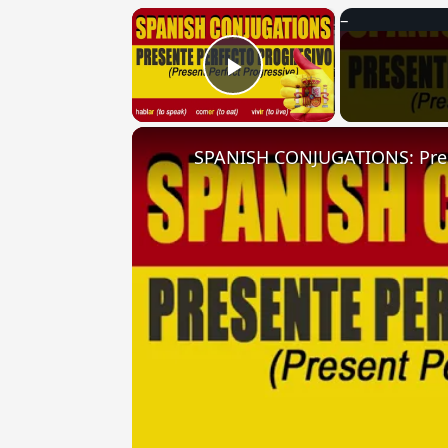
×
Play Video