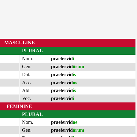
MASCULINE
PLURAL
Nom.
praefervid
i
Gen.
praefervid
ōrum
Dat.
praefervid
is
Acc.
praefervid
os
Abl.
praefervid
is
Voc.
praefervid
i
FEMININE
PLURAL
Nom.
praefervid
ae
Gen.
praefervid
ārum