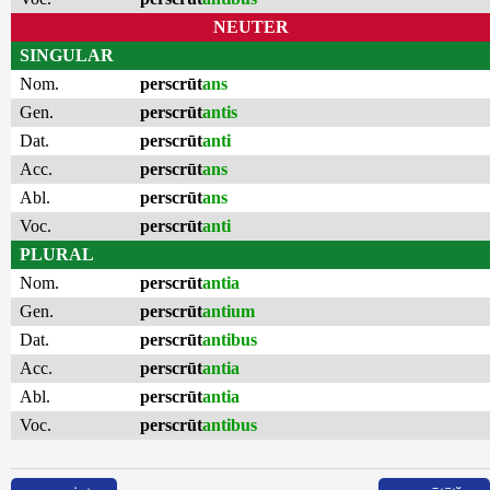
NEUTER
SINGULAR
Nom.
perscrūt
ans
Gen.
perscrūt
antis
Dat.
perscrūt
anti
Acc.
perscrūt
ans
Abl.
perscrūt
ans
Voc.
perscrūt
anti
PLURAL
Nom.
perscrūt
antia
Gen.
perscrūt
antium
Dat.
perscrūt
antibus
Acc.
perscrūt
antia
Abl.
perscrūt
antia
Voc.
perscrūt
antibus