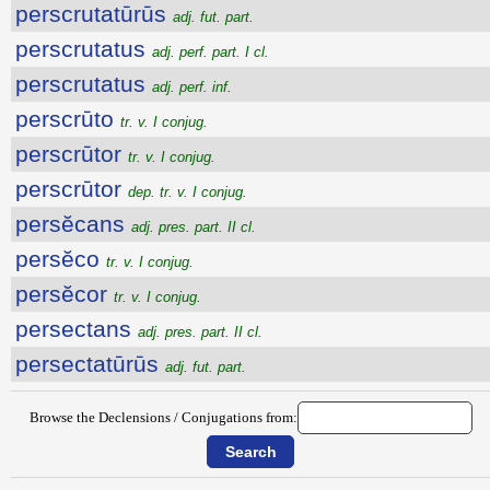
perscrutatūrūs
adj. fut. part.
perscrutatus
adj. perf. part. I cl.
perscrutatus
adj. perf. inf.
perscrūto
tr. v. I conjug.
perscrūtor
tr. v. I conjug.
perscrūtor
dep. tr. v. I conjug.
persĕcans
adj. pres. part. II cl.
persĕco
tr. v. I conjug.
persĕcor
tr. v. I conjug.
persectans
adj. pres. part. II cl.
persectatūrūs
adj. fut. part.
Browse the Declensions / Conjugations from: