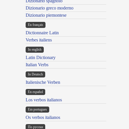
Dizionario spagnolo
Dizionario greco moderno
Dizionario piemontese
En français
Dictionnaire Latin
Verbes italiens
In english
Latin Dictionary
Italian Verbs
In Deutsch
Italienische Verben
En español
Los verbos italianos
Em portugues
Os verbos italianos
По русски