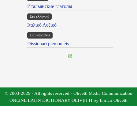
Итальянские глаголы
Στα ελληνικά
Ιταλικό Λεξικό
Ën piemontèis
Dissionari piemontèis
© 2003-2029 - All rights reserved - Olivetti Media Communication
ONLINE LATIN DICTIONARY OLIVETTI by Enrico Olivetti