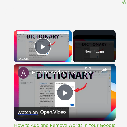
{{ID:PERSCRUTANS100}}
---CACHE---
×
Now Playing
Play Video
×
How to Add and Remove Words in Your Google Docs Personal Dictionary
Play
Watch on
Video
How to Add and Remove Words in Your Google