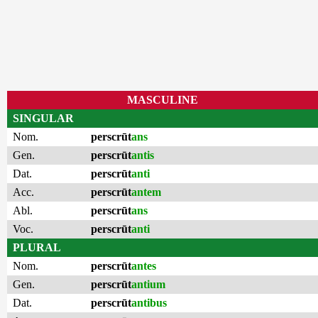
MASCULINE
SINGULAR
Nom.
perscrūt
ans
Gen.
perscrūt
antis
Dat.
perscrūt
anti
Acc.
perscrūt
antem
Abl.
perscrūt
ans
Voc.
perscrūt
anti
PLURAL
Nom.
perscrūt
antes
Gen.
perscrūt
antium
Dat.
perscrūt
antibus