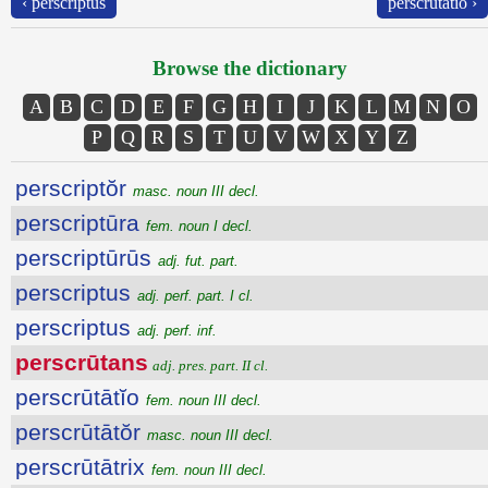
‹ perscriptus
perscrūtātĭo ›
Browse the dictionary
A
B
C
D
E
F
G
H
I
J
K
L
M
N
O
P
Q
R
S
T
U
V
W
X
Y
Z
perscriptŏr
masc. noun III decl.
perscriptūra
fem. noun I decl.
perscriptūrūs
adj. fut. part.
perscriptus
adj. perf. part. I cl.
perscriptus
adj. perf. inf.
perscrūtans
adj. pres. part. II cl.
perscrūtātĭo
fem. noun III decl.
perscrūtātŏr
masc. noun III decl.
perscrūtātrix
fem. noun III decl.