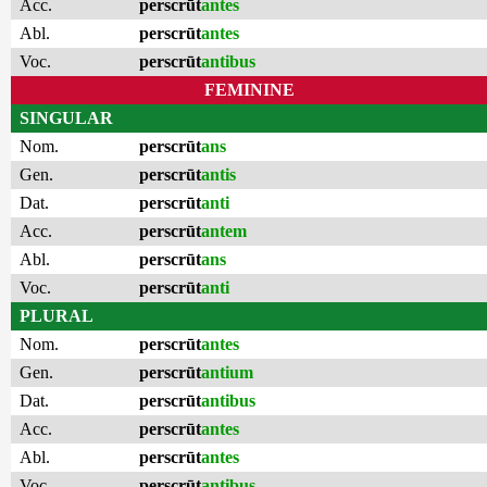
Acc.
perscrūt
antes
Abl.
perscrūt
antes
Voc.
perscrūt
antibus
FEMININE
SINGULAR
Nom.
perscrūt
ans
Gen.
perscrūt
antis
Dat.
perscrūt
anti
Acc.
perscrūt
antem
Abl.
perscrūt
ans
Voc.
perscrūt
anti
PLURAL
Nom.
perscrūt
antes
Gen.
perscrūt
antium
Dat.
perscrūt
antibus
Acc.
perscrūt
antes
Abl.
perscrūt
antes
Voc.
perscrūt
antibus