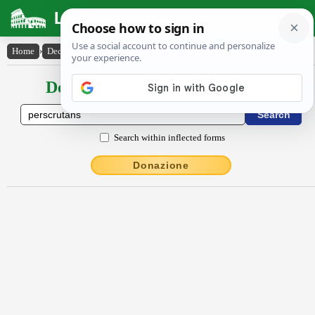
Latin Dictionary
Home
›
Declensions / Conjugations
›
perscrūtans
Declensions / Conjugations latin
Search within inflected forms
Donazione