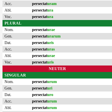
Acc.
persectat
uram
Abl.
persectat
ura
Voc.
persectat
ura
PLURAL
Nom.
persectat
urae
Gen.
persectat
urarum
Dat.
persectat
uris
Acc.
persectat
uras
Abl.
persectat
urae
Voc.
persectat
uris
NEUTER
SINGULAR
Nom.
persectat
urum
Gen.
persectat
uri
Dat.
persectat
uro
Acc.
persectat
urum
Abl.
persectat
urum