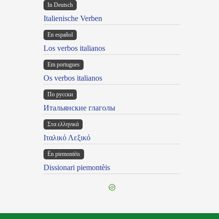
In Deutsch
Italienische Verben
En español
Los verbos italianos
Em portugues
Os verbos italianos
По русски
Итальянские глаголы
Στα ελληνικά
Ιταλικό Λεξικό
Ën piemontèis
Dissionari piemontèis