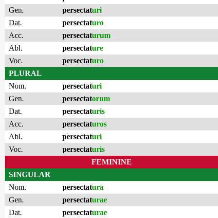
Gen.
persectat
uri
Dat.
persectat
uro
Acc.
persectat
urum
Abl.
persectat
ure
Voc.
persectat
uro
PLURAL
Nom.
persectat
uri
Gen.
persectat
orum
Dat.
persectat
uris
Acc.
persectat
uros
Abl.
persectat
uri
Voc.
persectat
uris
FEMININE
SINGULAR
Nom.
persectat
ura
Gen.
persectat
urae
Dat.
persectat
urae