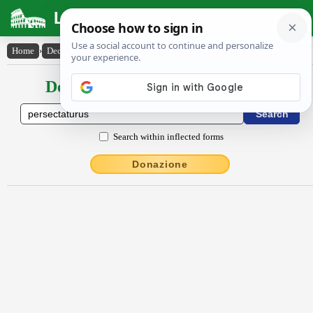
Latin Dictionary
Home
›
Declensions / Conjugations
›
persectatūrūs
Declensions / Conjugations latin
Search within inflected forms
Donazione