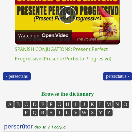
Play
Watch on
Video
SPANISH CONJUGATIONS: Present Perfect
Progressive (Presente Perfecto Progresivo)
‹ persectans
persectatus ›
Browse the dictionary
A
B
C
D
E
F
G
H
I
J
K
L
M
N
O
P
Q
R
S
T
U
V
W
X
Y
Z
perscrūtor
dep. tr. v. I conjug.