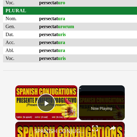
Voc.
persectat
uro
PLURAL
Nom.
persectat
ura
Gen.
persectat
urorum
Dat.
persectat
uris
Acc.
persectat
ura
Abl.
persectat
ura
Voc.
persectat
uris
×
Now Playing
Play Video
×
SPANISH CONJUGATIONS: Present Perfect Progressive (Presente Perfecto Progresivo)