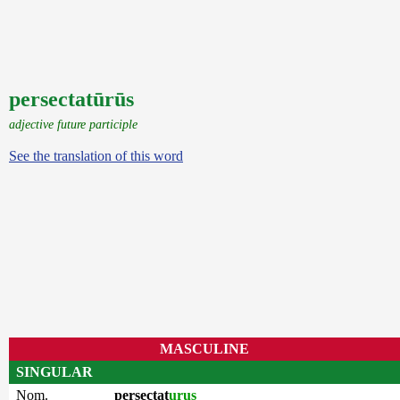
persectatūrūs
adjective future participle
See the translation of this word
MASCULINE
SINGULAR
Nom.
persectat
urus