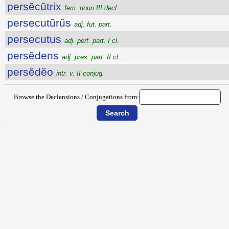
persĕcūtrix
fem. noun III decl.
persecutūrūs
adj. fut. part.
persecutus
adj. perf. part. I cl.
persĕdens
adj. pres. part. II cl.
persĕdĕo
intr. v. II conjug.
Browse the Declensions / Conjugations from: