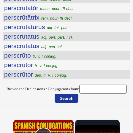
perscrūtātŏr
masc. noun III decl.
perscrūtātrix
fem. noun III decl.
perscrutatūrūs
adj. fut. part.
perscrutatus
adj. perf. part. I cl.
perscrutatus
adj. perf. inf.
perscrūto
tr. v. I conjug.
perscrūtor
tr. v. I conjug.
perscrūtor
dep. tr. v. I conjug.
Browse the Declensions / Conjugations from:
×