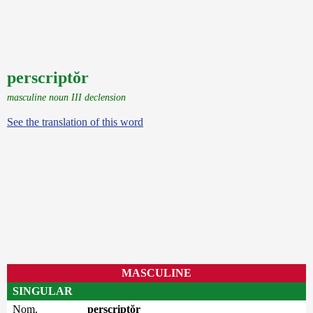
perscriptŏr
masculine noun III declension
See the translation of this word
MASCULINE
SINGULAR
Nom.
perscriptŏr