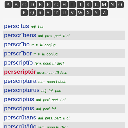
A
B
C
D
E
F
G
H
I
J
K
L
M
N
O
P
Q
R
S
T
U
V
W
X
Y
Z
perscītus
adj. I cl.
perscrībens
adj. pres. part. II cl.
perscrībo
tr. v. III conjug.
perscrībor
tr. v. III conjug.
perscriptĭo
fem. noun III decl.
perscriptŏr
masc. noun III decl.
perscriptūra
fem. noun I decl.
perscriptūrūs
adj. fut. part.
perscriptus
adj. perf. part. I cl.
perscriptus
adj. perf. inf.
perscrūtans
adj. pres. part. II cl.
perscrūtātĭo
fem. noun III decl.