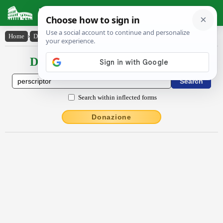
Latin Dictionary
Home
›
Declensions / Conjugations
›
perscriptŏr
Declensions / Conjugations latin
Search within inflected forms
Donazione