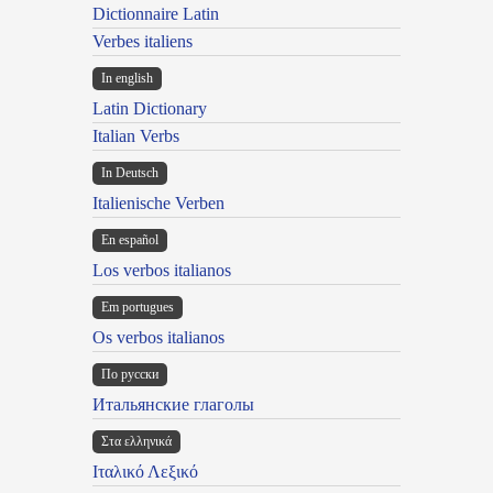
Dictionnaire Latin
Verbes italiens
In english
Latin Dictionary
Italian Verbs
In Deutsch
Italienische Verben
En español
Los verbos italianos
Em portugues
Os verbos italianos
По русски
Итальянские глаголы
Στα ελληνικά
Ιταλικό Λεξικό