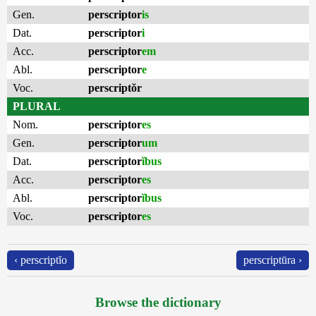
Gen.
perscriptor
is
Dat.
perscriptor
i
Acc.
perscriptor
em
Abl.
perscriptor
e
Voc.
perscriptŏr
PLURAL
Nom.
perscriptor
es
Gen.
perscriptor
um
Dat.
perscriptor
ĭbus
Acc.
perscriptor
es
Abl.
perscriptor
ĭbus
Voc.
perscriptor
es
‹ perscriptĭo
perscriptūra ›
Browse the dictionary