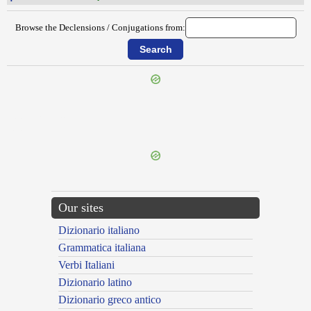
Browse the Declensions / Conjugations from:
{{ID:PENSITATUS200}}
---CACHE---
Our sites
Dizionario italiano
Grammatica italiana
Verbi Italiani
Dizionario latino
Dizionario greco antico