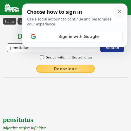
Latin Dictionary
Home
›
Declensions / Conjugations
›
pensitatus
Declensions / Conjugations latin
Search within inflected forms
Donazione
pensitatus
adjective perfect infinitive