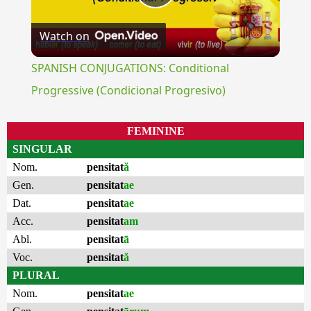
Play
Watch on
Video
SPANISH CONJUGATIONS: Conditional
Progressive (Condicional Progresivo)
FEMININE
SINGULAR
Nom.
pensitat
ă
Gen.
pensitat
ae
Dat.
pensitat
ae
Acc.
pensitat
am
Abl.
pensitat
ā
Voc.
pensitat
ă
PLURAL
Nom.
pensitat
ae