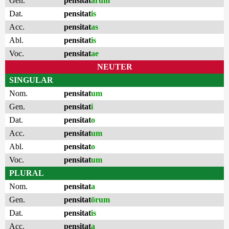
Gen.
pensitat
ārum
Dat.
pensitat
is
Acc.
pensitat
as
Abl.
pensitat
is
Voc.
pensitat
ae
NEUTER
SINGULAR
Nom.
pensitat
um
Gen.
pensitat
i
Dat.
pensitat
o
Acc.
pensitat
um
Abl.
pensitat
o
Voc.
pensitat
um
PLURAL
Nom.
pensitat
a
Gen.
pensitat
ōrum
Dat.
pensitat
is
Acc.
pensitat
a