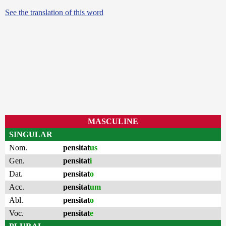
See the translation of this word
MASCULINE
SINGULAR
Nom.
pensitat
us
Gen.
pensitat
i
Dat.
pensitat
o
Acc.
pensitat
um
Abl.
pensitat
o
Voc.
pensitat
e