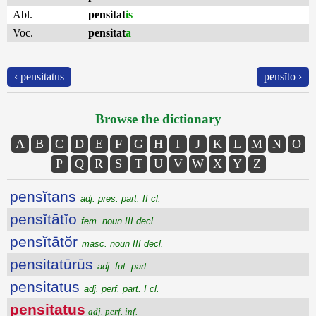
Abl.
pensitat
is
Voc.
pensitat
a
‹ pensitatus
pensĭto ›
Browse the dictionary
A
B
C
D
E
F
G
H
I
J
K
L
M
N
O
P
Q
R
S
T
U
V
W
X
Y
Z
pensĭtans
adj. pres. part. II cl.
pensĭtātĭo
fem. noun III decl.
pensĭtātŏr
masc. noun III decl.
pensitatūrūs
adj. fut. part.
pensitatus
adj. perf. part. I cl.
pensitatus
adj. perf. inf.