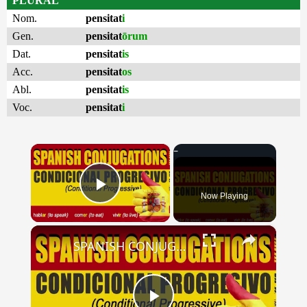
PLURAL
Nom.
pensitat
i
Gen.
pensitat
ōrum
Dat.
pensitat
is
Acc.
pensitat
os
Abl.
pensitat
is
Voc.
pensitat
i
×
Now Playing
Play Video
×
SPANISH CONJUGATIONS: Conditional Progressive (Condicional Progresivo)