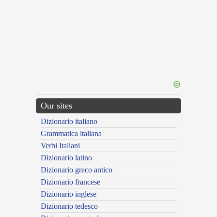
Our sites
Dizionario italiano
Grammatica italiana
Verbi Italiani
Dizionario latino
Dizionario greco antico
Dizionario francese
Dizionario inglese
Dizionario tedesco