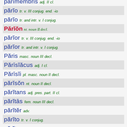
părĭmembris
adj. II cl.
părĭo
tr. v. III conjug. end. -io
părĭo
tr. and intr. v. I conjug.
Părĭŏn
nt. noun II decl.
părĭor
tr. v. III conjug. end. -io
părĭor
tr. and intr. v. I conjug.
Păris
masc. noun III decl.
Părīsĭăcus
adj. I cl.
Părīsĭi
pl. masc. noun II decl.
părĭsŏn
nt. noun II decl.
părĭtans
adj. pres. part. II cl.
părĭtās
fem. noun III decl.
părĭtĕr
adv.
părĭto
tr. v. I conjug.