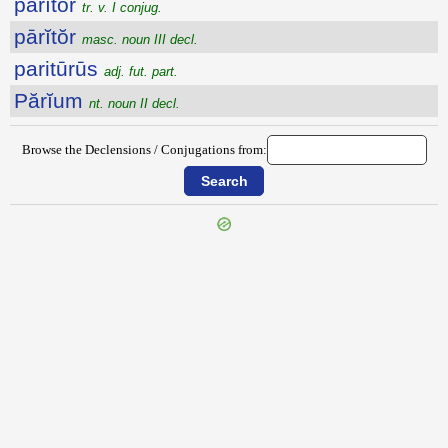
părĭtor
tr. v. I conjug.
pārĭtŏr
masc. noun III decl.
paritūrūs
adj. fut. part.
Părĭum
nt. noun II decl.
Browse the Declensions / Conjugations from:
{{ID:PARION100}}
---CACHE---