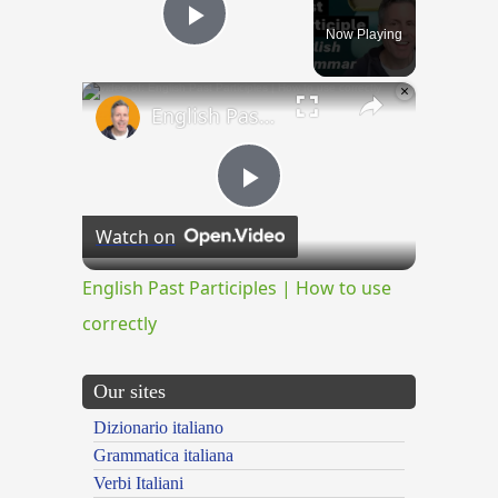
Now Playing
Play Video
×
English Past Participles | How to use correctly
Play
Watch on
Video
English Past Participles | How to use
correctly
Our sites
Dizionario italiano
Grammatica italiana
Verbi Italiani