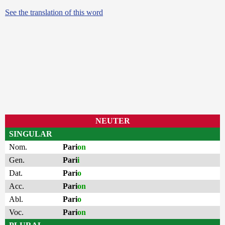
See the translation of this word
NEUTER
SINGULAR
Nom.
Pari
on
Gen.
Pari
i
Dat.
Pari
o
Acc.
Pari
on
Abl.
Pari
o
Voc.
Pari
on