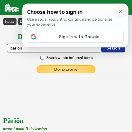
Latin Dictionary
Home
›
Declensions / Conjugations
›
Părĭŏn
Declensions / Conjugations latin
Search within inflected forms
Donazione
Părĭŏn
neutral noun II declension