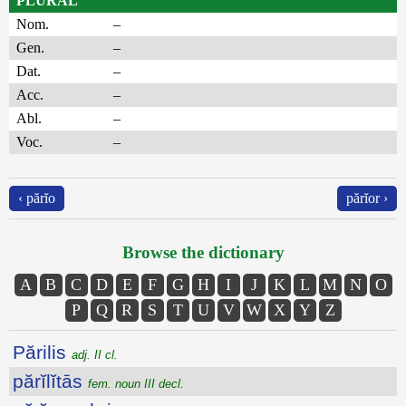
PLURAL
Nom.
–
Gen.
–
Dat.
–
Acc.
–
Abl.
–
Voc.
–
‹ părĭo
părĭor ›
Browse the dictionary
A
B
C
D
E
F
G
H
I
J
K
L
M
N
O
P
Q
R
S
T
U
V
W
X
Y
Z
Părilis
adj. II cl.
părĭlĭtās
fem. noun III decl.