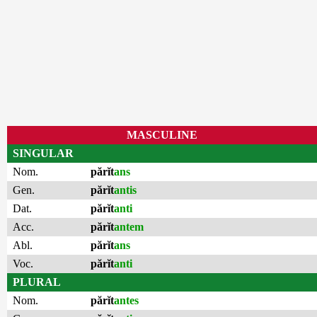
MASCULINE
SINGULAR
Nom.
părĭt
ans
Gen.
părĭt
antis
Dat.
părĭt
anti
Acc.
părĭt
antem
Abl.
părĭt
ans
Voc.
părĭt
anti
PLURAL
Nom.
părĭt
antes