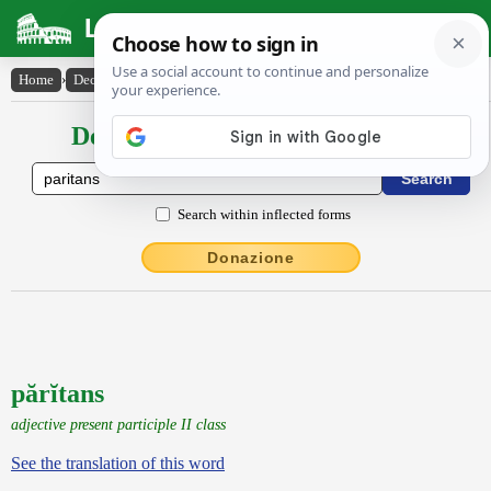
Latin Dictionary
Home
›
Declensions / Conjugations
›
părĭtans
Declensions / Conjugations latin
Search within inflected forms
Donazione
părĭtans
adjective present participle II class
See the translation of this word