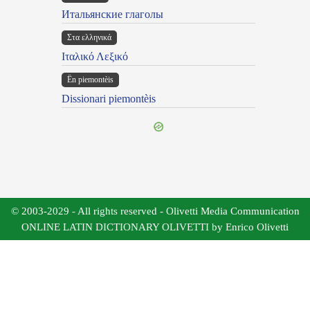
Итальянские глаголы
Στα ελληνικά
Ιταλικό Λεξικό
Ën piemontèis
Dissionari piemontèis
© 2003-2029 - All rights reserved - Olivetti Media Communication
ONLINE LATIN DICTIONARY OLIVETTI by Enrico Olivetti