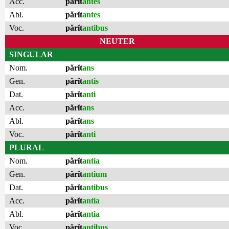
Acc.
părĭt
antes
Abl.
părĭt
antes
Voc.
părĭt
antibus
NEUTER
SINGULAR
Nom.
părĭt
ans
Gen.
părĭt
antis
Dat.
părĭt
anti
Acc.
părĭt
ans
Abl.
părĭt
ans
Voc.
părĭt
anti
PLURAL
Nom.
părĭt
antia
Gen.
părĭt
antium
Dat.
părĭt
antibus
Acc.
părĭt
antia
Abl.
părĭt
antia
Voc.
părĭt
antibus