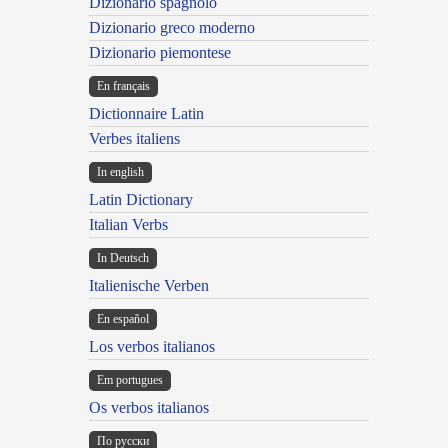
Dizionario spagnolo
Dizionario greco moderno
Dizionario piemontese
En français
Dictionnaire Latin
Verbes italiens
In english
Latin Dictionary
Italian Verbs
In Deutsch
Italienische Verben
En español
Los verbos italianos
Em portugues
Os verbos italianos
По русски