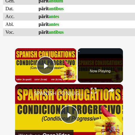
Gen.
părĭt
antium
Dat.
părĭt
antibus
Acc.
părĭt
antes
Abl.
părĭt
antes
Voc.
părĭt
antibus
×
Now Playing
Play Video
×
SPANISH CONJUGATIONS: Conditional Progressive (Condicional Progresivo)
Play