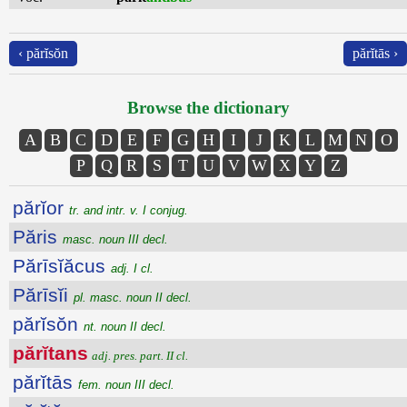
‹ părĭsŏn
părĭtās ›
Browse the dictionary
A
B
C
D
E
F
G
H
I
J
K
L
M
N
O
P
Q
R
S
T
U
V
W
X
Y
Z
părĭor
tr. and intr. v. I conjug.
Păris
masc. noun III decl.
Părīsĭăcus
adj. I cl.
Părīsĭi
pl. masc. noun II decl.
părĭsŏn
nt. noun II decl.
părĭtans
adj. pres. part. II cl.
părĭtās
fem. noun III decl.