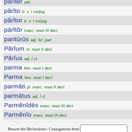
părĭtĕr
adv.
părĭto
tr. v. I conjug.
părĭtor
tr. v. I conjug.
pārĭtŏr
masc. noun III decl.
paritūrūs
adj. fut. part.
Părĭum
nt. noun II decl.
Părĭus
adj. I cl.
parma
fem. noun I decl.
Parma
fem. noun I decl.
parmāti
pl. masc. noun II decl.
parmātus
adj. I cl.
Parmĕnĭdēs
masc. noun III decl.
Parmĕnĭo
masc. noun III decl.
Browse the Declensions / Conjugations from: