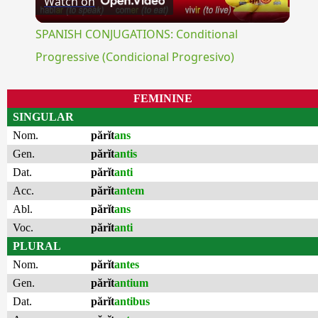
Watch on
Video
SPANISH CONJUGATIONS: Conditional
Progressive (Condicional Progresivo)
FEMININE
SINGULAR
Nom.
părĭt
ans
Gen.
părĭt
antis
Dat.
părĭt
anti
Acc.
părĭt
antem
Abl.
părĭt
ans
Voc.
părĭt
anti
PLURAL
Nom.
părĭt
antes
Gen.
părĭt
antium
Dat.
părĭt
antibus