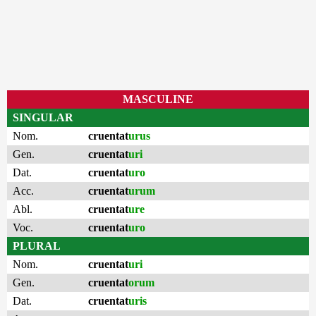
MASCULINE
SINGULAR
Nom.
cruentat
urus
Gen.
cruentat
uri
Dat.
cruentat
uro
Acc.
cruentat
urum
Abl.
cruentat
ure
Voc.
cruentat
uro
PLURAL
Nom.
cruentat
uri
Gen.
cruentat
orum
Dat.
cruentat
uris