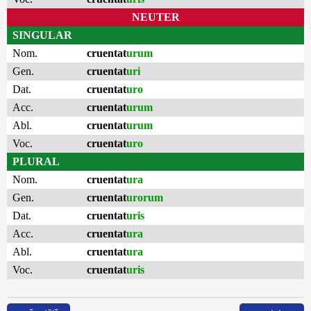
NEUTER
SINGULAR
Nom.
cruentat
urum
Gen.
cruentat
uri
Dat.
cruentat
uro
Acc.
cruentat
urum
Abl.
cruentat
urum
Voc.
cruentat
uro
PLURAL
Nom.
cruentat
ura
Gen.
cruentat
urorum
Dat.
cruentat
uris
Acc.
cruentat
ura
Abl.
cruentat
ura
Voc.
cruentat
uris