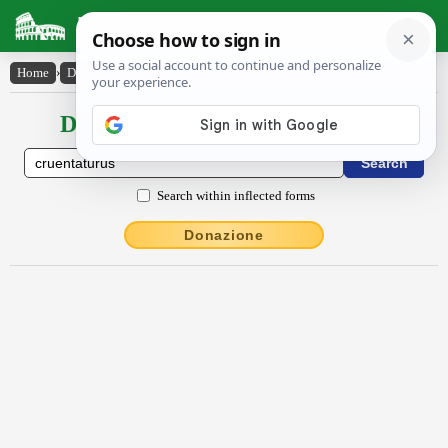
Latin Dictionary
Home
›
Declensions / Conjugations
›
cruentatūrūs
Declensions / Conjugations latin
Search within inflected forms
Donazione