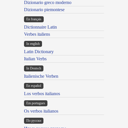
Dizionario greco moderno
Dizionario piemontese
En français
Dictionnaire Latin
Verbes italiens
In english
Latin Dictionary
Italian Verbs
In Deutsch
Italienische Verben
En español
Los verbos italianos
Em portugues
Os verbos italianos
По русски