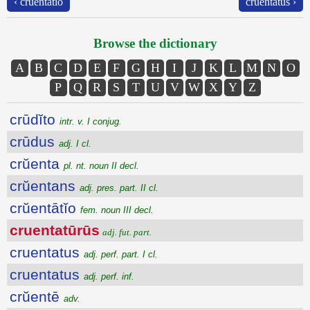
‹ crŭentātĭo
cruentatus ›
Browse the dictionary
A
B
C
D
E
F
G
H
I
J
K
L
M
N
O
P
Q
R
S
T
U
V
W
X
Y
Z
crūdĭto
intr. v. I conjug.
crūdus
adj. I cl.
crŭenta
pl. nt. noun II decl.
crŭentans
adj. pres. part. II cl.
crŭentātĭo
fem. noun III decl.
cruentatūrūs
adj. fut. part.
cruentatus
adj. perf. part. I cl.
cruentatus
adj. perf. inf.
crŭentē
adv.