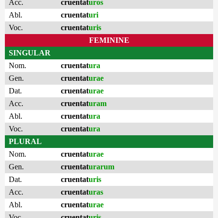
Acc.
cruentat
uros
Abl.
cruentat
uri
Voc.
cruentat
uris
FEMININE
SINGULAR
Nom.
cruentat
ura
Gen.
cruentat
urae
Dat.
cruentat
urae
Acc.
cruentat
uram
Abl.
cruentat
ura
Voc.
cruentat
ura
PLURAL
Nom.
cruentat
urae
Gen.
cruentat
urarum
Dat.
cruentat
uris
Acc.
cruentat
uras
Abl.
cruentat
urae
Voc.
cruentat
uris