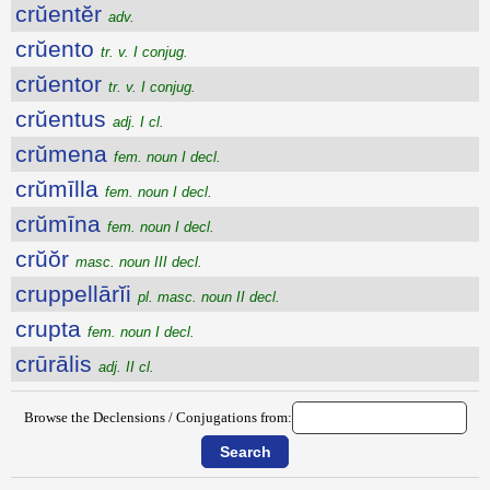
crŭentĕr
adv.
crŭento
tr. v. I conjug.
crŭentor
tr. v. I conjug.
crŭentus
adj. I cl.
crŭmena
fem. noun I decl.
crŭmīlla
fem. noun I decl.
crŭmīna
fem. noun I decl.
crŭŏr
masc. noun III decl.
cruppellārĭi
pl. masc. noun II decl.
crupta
fem. noun I decl.
crūrālis
adj. II cl.
Browse the Declensions / Conjugations from: