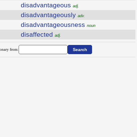
disadvantageous
adj.
disadvantageously
adv.
disadvantageousness
noun
disaffected
adj.
ionary from: