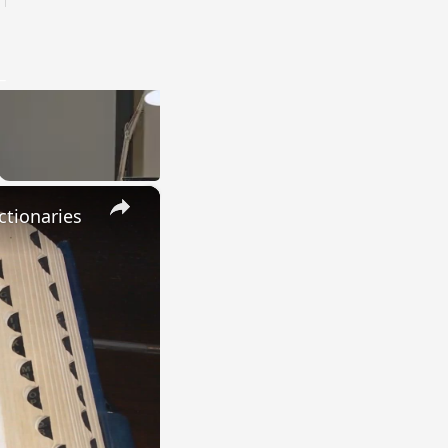
×
ctionaries