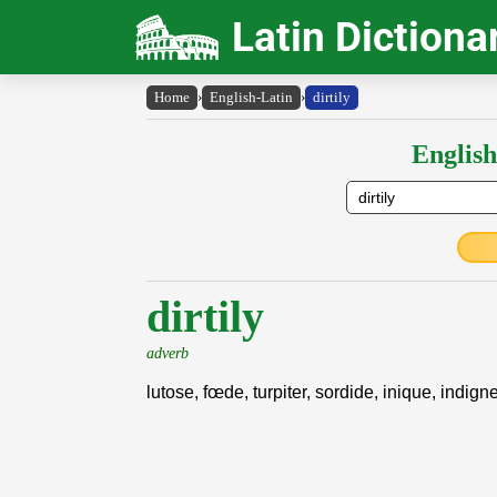
Latin Dictiona
Home
›
English-Latin
›
dirtily
English
dirtily
adverb
lutose, fœde, turpiter, sordide, inique, indign