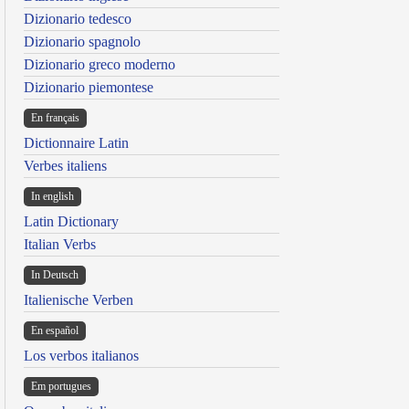
Dizionario tedesco
Dizionario spagnolo
Dizionario greco moderno
Dizionario piemontese
En français
Dictionnaire Latin
Verbes italiens
In english
Latin Dictionary
Italian Verbs
In Deutsch
Italienische Verben
En español
Los verbos italianos
Em portugues