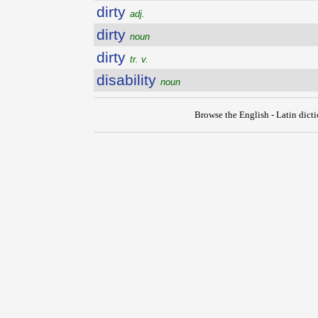
dirty
adj.
dirty
noun
dirty
tr. v.
disability
noun
Browse the English - Latin dict