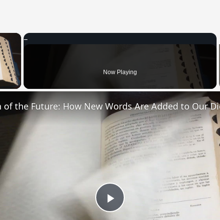
×
 Video
Now Playing
n of the Future: How New Words Are Added to Our Di
Play