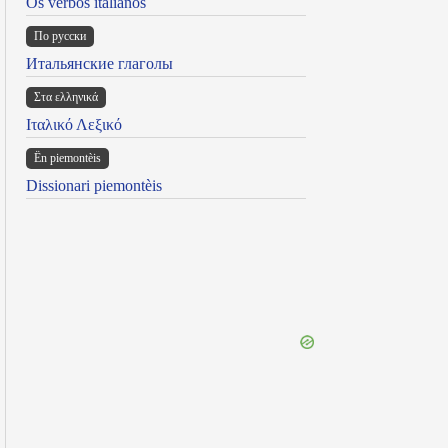
Os verbos italianos
По русски
Итальянские глаголы
Στα ελληνικά
Ιταλικό Λεξικό
Ën piemontèis
Dissionari piemontèis