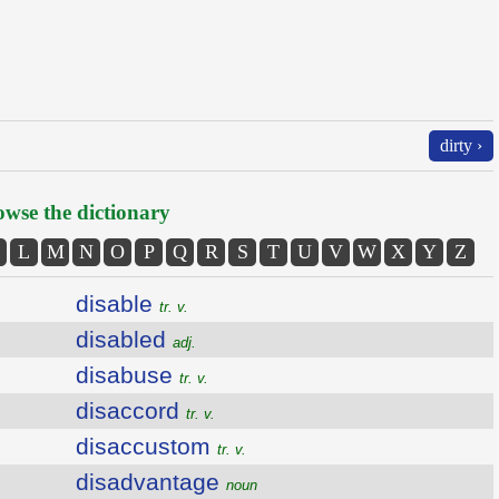
dirty ›
wse the dictionary
L
M
N
O
P
Q
R
S
T
U
V
W
X
Y
Z
disable
tr. v.
disabled
adj.
disabuse
tr. v.
disaccord
tr. v.
disaccustom
tr. v.
disadvantage
noun