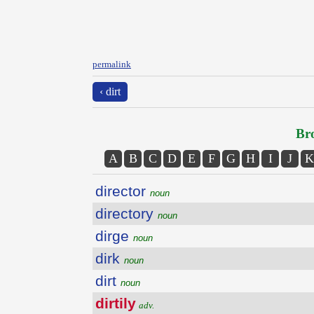
permalink
‹ dirt
Bro
A
B
C
D
E
F
G
H
I
J
K
director
noun
directory
noun
dirge
noun
dirk
noun
dirt
noun
dirtily
adv.