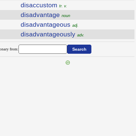
disaccustom
tr. v.
disadvantage
noun
disadvantageous
adj.
disadvantageously
adv.
ionary from: