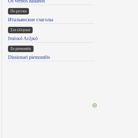
Os verbos italianos
По русски
Итальянские глаголы
Στα ελληνικά
Ιταλικό Λεξικό
Ën piemontèis
Dissionari piemontèis