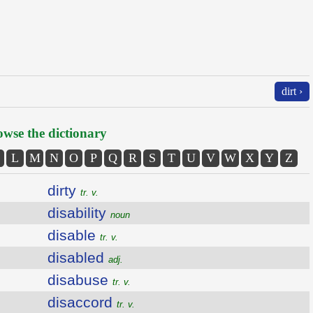
dirt ›
wse the dictionary
L
M
N
O
P
Q
R
S
T
U
V
W
X
Y
Z
dirty
tr. v.
disability
noun
disable
tr. v.
disabled
adj.
disabuse
tr. v.
disaccord
tr. v.