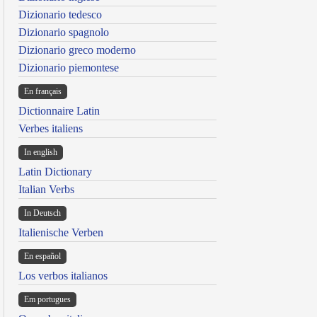
Dizionario tedesco
Dizionario spagnolo
Dizionario greco moderno
Dizionario piemontese
En français
Dictionnaire Latin
Verbes italiens
In english
Latin Dictionary
Italian Verbs
In Deutsch
Italienische Verben
En español
Los verbos italianos
Em portugues