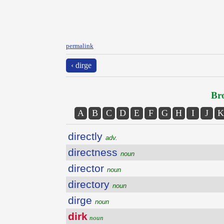
permalink
‹ dirge
Bro
A
B
C
D
E
F
G
H
I
J
K
directly
adv.
directness
noun
director
noun
directory
noun
dirge
noun
dirk
noun