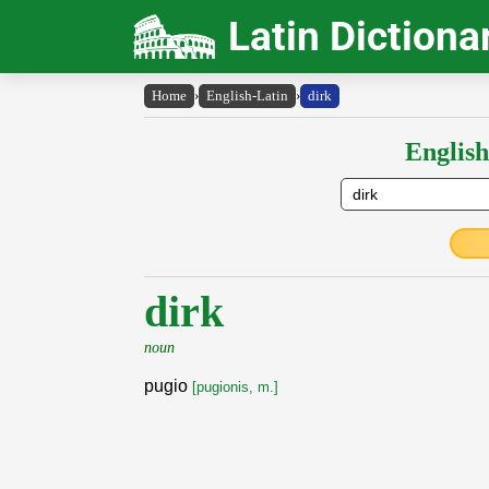
Latin Dictiona
Home
›
English-Latin
›
dirk
English
dirk
noun
pugio
[pugionis, m.]