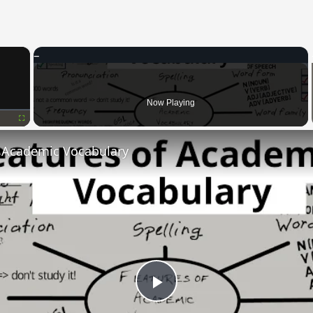
×
Now Playing
Fullscreen
f Academic Vocabulary
Play