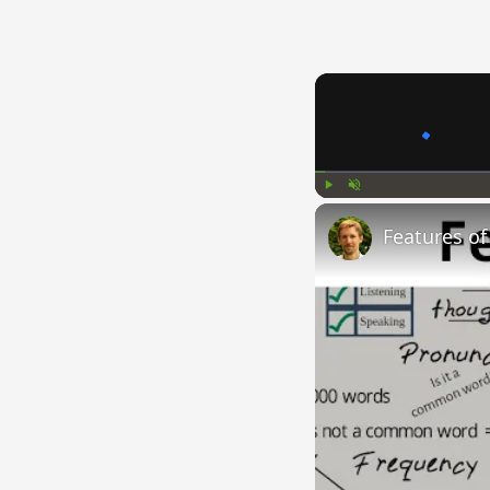
Play
Unmute
Features o