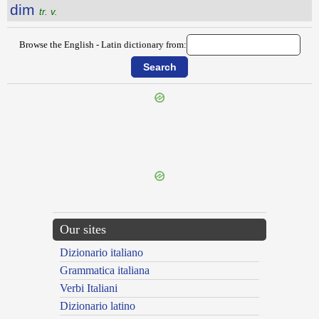
dim
tr. v.
Browse the English - Latin dictionary from:
{{ID:DILATATION100}}
---CACHE---
Our sites
Dizionario italiano
Grammatica italiana
Verbi Italiani
Dizionario latino