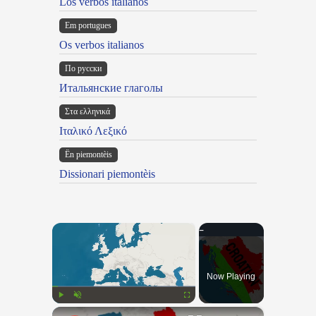
Los verbos italianos
Em portugues
Os verbos italianos
По русски
Итальянские глаголы
Στα ελληνικά
Ιταλικό Λεξικό
Ën piemontèis
Dissionari piemontèis
×
Now Playing
×
Play
Unmute
Fullscreen