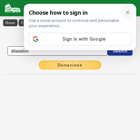
Latin Dictionary
Home
›
English-Latin
›
dilatation
English to Latin Dictionary
Donazione