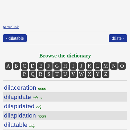
permalink
‹ dilatable
dilate ›
Browse the dictionary
A
B
C
D
E
F
G
H
I
J
K
L
M
N
O
P
Q
R
S
T
U
V
W
X
Y
Z
dilaceration
noun
dilapidate
intr. v.
dilapidated
adj.
dilapidation
noun
dilatable
adj.