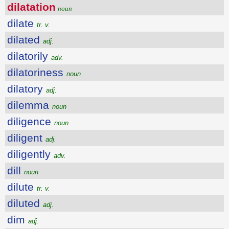
dilatation
noun
dilate
tr. v.
dilated
adj.
dilatorily
adv.
dilatoriness
noun
dilatory
adj.
dilemma
noun
diligence
noun
diligent
adj.
diligently
adv.
dill
noun
dilute
tr. v.
diluted
adj.
dim
adj.