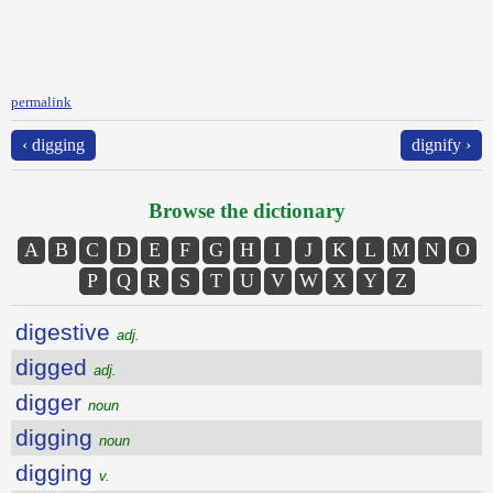
permalink
‹ digging
dignify ›
Browse the dictionary
A
B
C
D
E
F
G
H
I
J
K
L
M
N
O
P
Q
R
S
T
U
V
W
X
Y
Z
digestive
adj.
digged
adj.
digger
noun
digging
noun
digging
v.