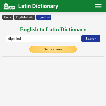
Latin Dictionary
Home
›
English-Latin
›
dignified
English to Latin Dictionary
Donazione