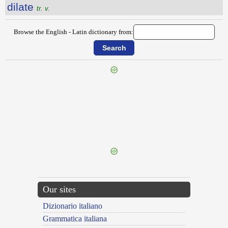
dilate
tr. v.
Browse the English - Latin dictionary from:
{{ID:DIGNIFIED100}}
---CACHE---
Our sites
Dizionario italiano
Grammatica italiana