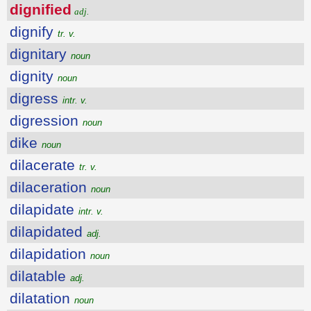
dignified
adj.
dignify
tr. v.
dignitary
noun
dignity
noun
digress
intr. v.
digression
noun
dike
noun
dilacerate
tr. v.
dilaceration
noun
dilapidate
intr. v.
dilapidated
adj.
dilapidation
noun
dilatable
adj.
dilatation
noun