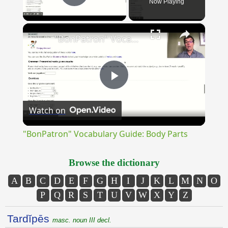
Now Playing
Play Video
×
"BonPatron" Vocabulary Guide: Body Parts
Play
Watch on
Video
"BonPatron" Vocabulary Guide: Body Parts
Browse the dictionary
A
B
C
D
E
F
G
H
I
J
K
L
M
N
O
P
Q
R
S
T
U
V
W
X
Y
Z
Tardĭpēs
masc. noun III decl.