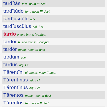
tardĭtās
fem. noun III decl.
tardĭtūdo
fem. noun III decl.
tardĭuscŭlē
adv.
tardĭuscŭlus
adj. I cl.
tardo
tr. and intr. v. I conjug.
tardor
tr. and intr. v. I conjug.
tardŏr
masc. noun III decl.
tardum
adv.
tardus
adj. I cl.
Tărentīni
pl. masc. noun II decl.
Tărentīnus
adj. I cl.
Tărentīnus
adj. I cl.
Tărentos
masc. noun II decl.
Tărentos
fem. noun II decl.