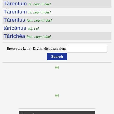
Tărentum
nt. noun II decl.
Tărentum
nt. noun II decl.
Tărentus
fem. noun II decl.
tărīcānus
adj. I cl.
Tărīchĕa
fem. noun I decl.
Browse the Latin - English dictionary from:
{{ID:TARDO100}}
---CACHE---