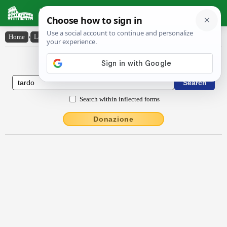
Latin Dictionary
Home
›
Latin-English
›
tardo
Latin to English Dictionary
Search within inflected forms
Donazione