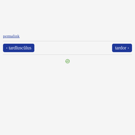
permalink
‹ tardĭuscŭlus
tardor ›