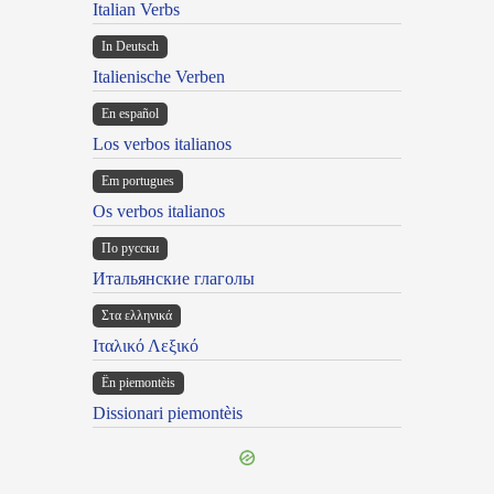
Italian Verbs
In Deutsch
Italienische Verben
En español
Los verbos italianos
Em portugues
Os verbos italianos
По русски
Итальянские глаголы
Στα ελληνικά
Ιταλικό Λεξικό
Ën piemontèis
Dissionari piemontèis