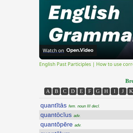
Watch on
English Past Participles | How to use corr
Bro
A
B
C
D
E
F
G
H
I
J
K
quantĭtās
fem. noun III decl.
quantōcĭus
adv.
quantŏpĕre
adv.