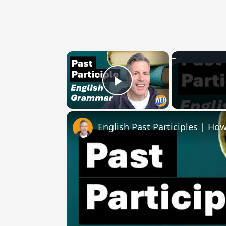
×
Play Video
English Past Participles | How