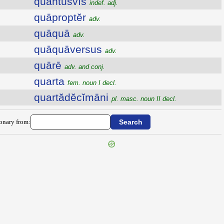
quantusvīs
indef. adj.
quāproptĕr
adv.
quāquā
adv.
quāquāversus
adv.
quārē
adv. and conj.
quarta
fem. noun I decl.
quartădĕcĭmāni
pl. masc. noun II decl.
ionary from: