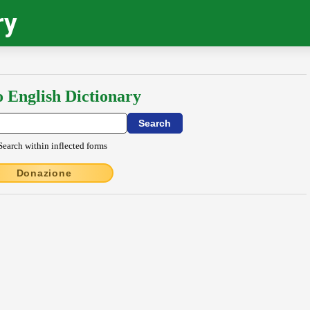
ry
o English Dictionary
Search within inflected forms
Donazione