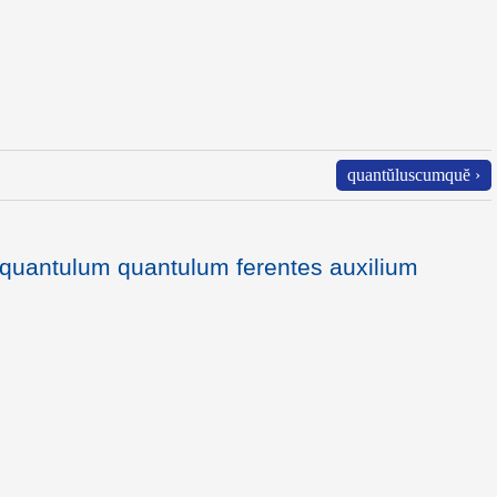
quantŭluscumquĕ ›
ci quantulum quantulum ferentes auxilium