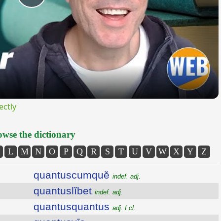
Play
Video
ectly
wse the dictionary
L
M
N
O
P
Q
R
S
T
U
V
W
X
Y
Z
quantuscumquĕ
indef. adj.
quantuslĭbet
indef. adj.
quantusquantus
adj. I cl.