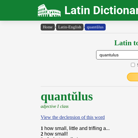
Latin Dictiona
Home
›
Latin-English
›
quantŭlus
Latin t
quantŭlus
adjective I class
View the declension of this word
1
how small, little and trifling a...
2
how small!