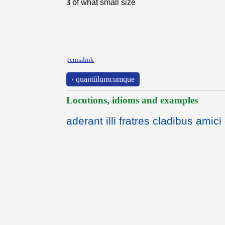
3
of what small size
permalink
‹ quantŭlumcumque
Locutions, idioms and examples
aderant illi fratres cladibus ami