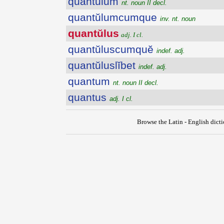
quantŭlum
nt. noun II decl.
quantŭlumcumque
inv. nt. noun
quantŭlus
adj. I cl.
quantŭluscumquĕ
indef. adj.
quantŭluslĭbet
indef. adj.
quantum
nt. noun II decl.
quantus
adj. I cl.
Browse the Latin - English dict