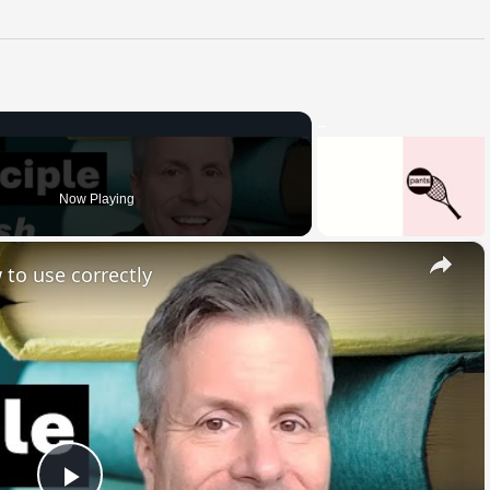
Now Playing
×
 to use correctly