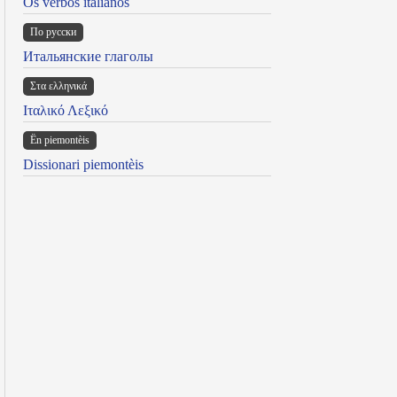
Os verbos italianos
По русски
Итальянские глаголы
Στα ελληνικά
Ιταλικό Λεξικό
Ën piemontèis
Dissionari piemontèis