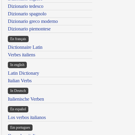
Dizionario tedesco
Dizionario spagnolo
Dizionario greco moderno
Dizionario piemontese
En français
Dictionnaire Latin
Verbes italiens
In english
Latin Dictionary
Italian Verbs
In Deutsch
Italienische Verben
En español
Los verbos italianos
Em portugues