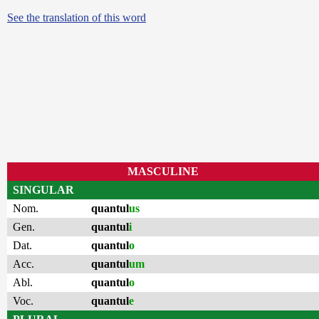
See the translation of this word
MASCULINE
SINGULAR
Nom.
quantul
us
Gen.
quantul
i
Dat.
quantul
o
Acc.
quantul
um
Abl.
quantul
o
Voc.
quantul
e