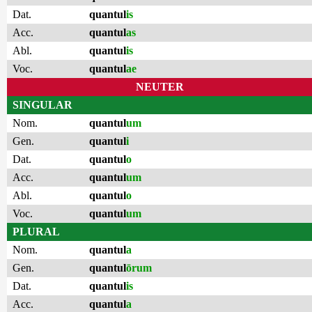
Dat.
quantul
is
Acc.
quantul
as
Abl.
quantul
is
Voc.
quantul
ae
NEUTER
SINGULAR
Nom.
quantul
um
Gen.
quantul
i
Dat.
quantul
o
Acc.
quantul
um
Abl.
quantul
o
Voc.
quantul
um
PLURAL
Nom.
quantul
a
Gen.
quantul
ōrum
Dat.
quantul
is
Acc.
quantul
a