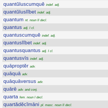
quantŭluscumquĕ
indef. adj.
quantŭluslĭbet
indef. adj.
quantum
nt. noun II decl.
quantus
adj. I cl.
quantuscumquĕ
indef. adj.
quantuslĭbet
indef. adj.
quantusquantus
adj. I cl.
quantusvīs
indef. adj.
quāproptĕr
adv.
quāquā
adv.
quāquāversus
adv.
quārē
adv. and conj.
quarta
fem. noun I decl.
quartădĕcĭmāni
pl. masc. noun II decl.