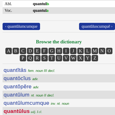
Abl.
quantul
is
Voc.
quantul
a
‹ quantŭlumcumque
quantŭluscumquĕ ›
Browse the dictionary
A
B
C
D
E
F
G
H
I
J
K
L
M
N
O
P
Q
R
S
T
U
V
W
X
Y
Z
quantĭtās
fem. noun III decl.
quantōcĭus
adv.
quantŏpĕre
adv.
quantŭlum
nt. noun II decl.
quantŭlumcumque
inv. nt. noun
quantŭlus
adj. I cl.