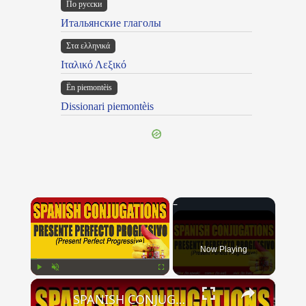
По русски
Итальянские глаголы
Στα ελληνικά
Ιταλικό Λεξικό
Ën piemontèis
Dissionari piemontèis
×
Now Playing
×
Play
Unmute
Fullscreen
SPANISH CONJUGATIONS: Present Perfect Progressive (Presente Perfecto Progresivo)