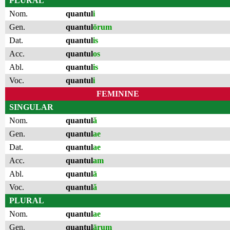
PLURAL
Nom.
quantul
i
Gen.
quantul
ōrum
Dat.
quantul
is
Acc.
quantul
os
Abl.
quantul
is
Voc.
quantul
i
FEMININE
SINGULAR
Nom.
quantul
ă
Gen.
quantul
ae
Dat.
quantul
ae
Acc.
quantul
am
Abl.
quantul
ā
Voc.
quantul
ă
PLURAL
Nom.
quantul
ae
Gen.
quantul
ārum