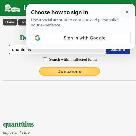
Latin Dictionary
Home
›
Declensions / Conjugations
›
quantŭlus
Declensions / Conjugations latin
Search within inflected forms
Donazione
quantŭlus
adjective I class