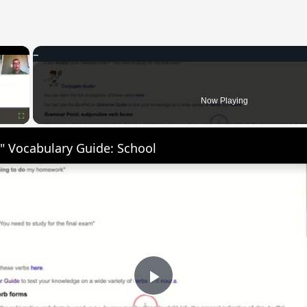
×
Now Playing
Fullscreen
" Vocabulary Guide: School
Play