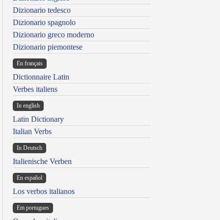
Dizionario tedesco
Dizionario spagnolo
Dizionario greco moderno
Dizionario piemontese
En français
Dictionnaire Latin
Verbes italiens
In english
Latin Dictionary
Italian Verbs
In Deutsch
Italienische Verben
En español
Los verbos italianos
Em portugues