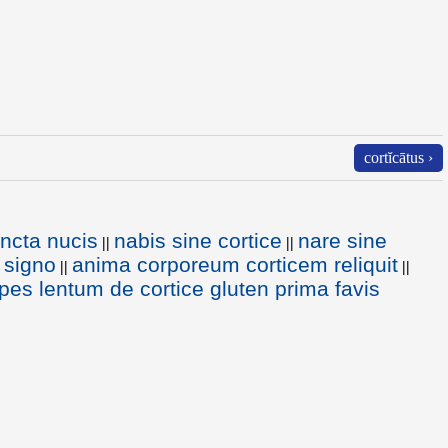
cortĭcātus ›
incta nucis
nabis sine cortice
nare sine
||
||
 signo
anima corporeum corticem reliquit
||
||
pes lentum de cortice gluten prima favis