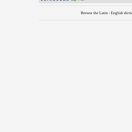
Browse the Latin - English dict
{{ID:CORTEX100}}
---CACHE---