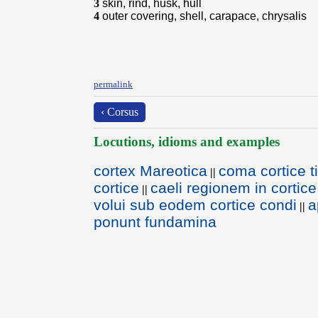
3
skin, rind, husk, hull
4
outer covering, shell, carapace, chrysalis
permalink
‹ Corsus
Locutions, idioms and examples
cortex Mareotica
coma cortice t
||
cortice
caeli regionem in cortice
||
volui sub eodem cortice condi
a
||
ponunt fundamina