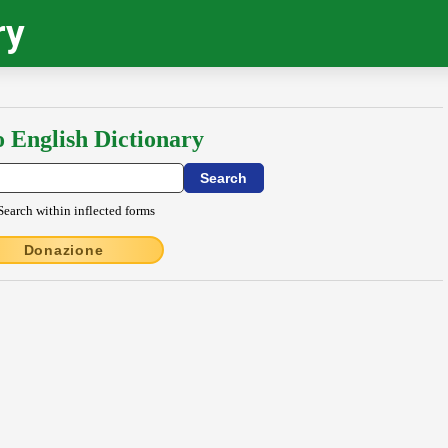
ry
o English Dictionary
Search within inflected forms
Donazione