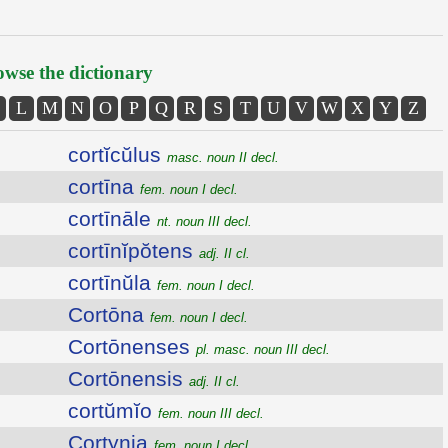
wse the dictionary
L
M
N
O
P
Q
R
S
T
U
V
W
X
Y
Z
cortĭcŭlus
masc. noun II decl.
cortīna
fem. noun I decl.
cortīnāle
nt. noun III decl.
cortīnĭpŏtens
adj. II cl.
cortīnŭla
fem. noun I decl.
Cortōna
fem. noun I decl.
Cortōnenses
pl. masc. noun III decl.
Cortōnensis
adj. II cl.
cortŭmĭo
fem. noun III decl.
Cortynia
fem. noun I decl.