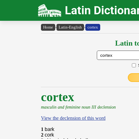
Latin Dictiona
Home
›
Latin-English
›
cortex
Latin t
cortex
masculin and feminine noun III declension
View the declension of this word
1
bark
2
cork