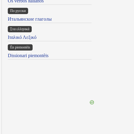
Os verbos italianos
По русски
Итальянские глаголы
Στα ελληνικά
Ιταλικό Λεξικό
Ën piemontèis
Dissionari piemontèis