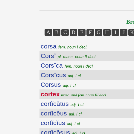
Bro
A
B
C
D
E
F
G
H
I
J
K
corsa
fem. noun I decl.
Corsĭ
pl. masc. noun II decl.
Corsĭca
fem. noun I decl.
Corsĭcus
adj. I cl.
Corsus
adj. I cl.
cortex
masc. and fem. noun III decl.
cortĭcātus
adj. I cl.
cortĭcĕus
adj. I cl.
cortĭcĭus
adj. I cl.
cortĭcōsus
adj. I cl.