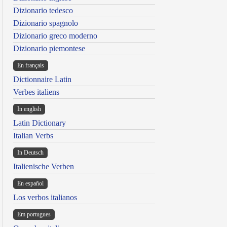
Dizionario tedesco
Dizionario spagnolo
Dizionario greco moderno
Dizionario piemontese
En français
Dictionnaire Latin
Verbes italiens
In english
Latin Dictionary
Italian Verbs
In Deutsch
Italienische Verben
En español
Los verbos italianos
Em portugues