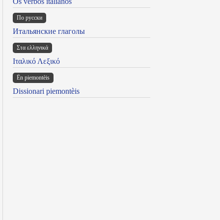
Os verbos italianos
По русски
Итальянские глаголы
Στα ελληνικά
Ιταλικό Λεξικό
Ën piemontèis
Dissionari piemontèis