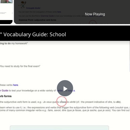
 Video
Now Playing
" Vocabulary Guide: School
Play
Video