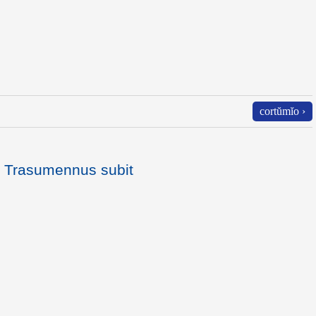
cortŭmĭo ›
 Trasumennus subit