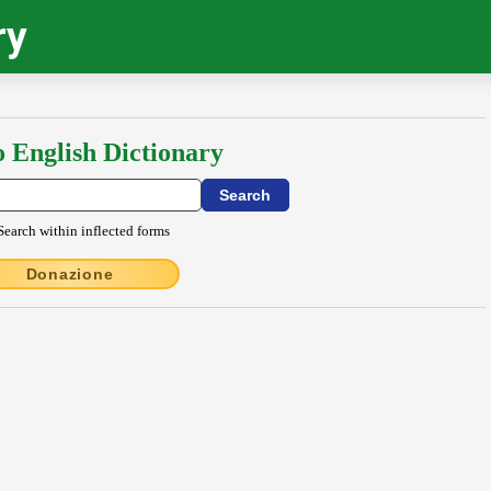
ry
o English Dictionary
Search within inflected forms
Donazione