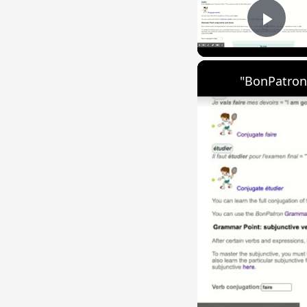
Play
"BonPatron