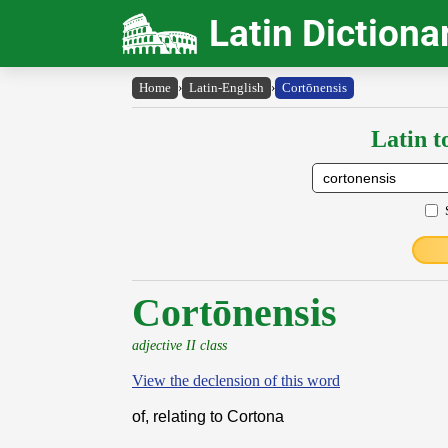
Latin Dictiona
Home
›
Latin-English
›
Cortōnensis
Latin t
Cortōnensis
adjective II class
View the declension of this word
of, relating to Cortona