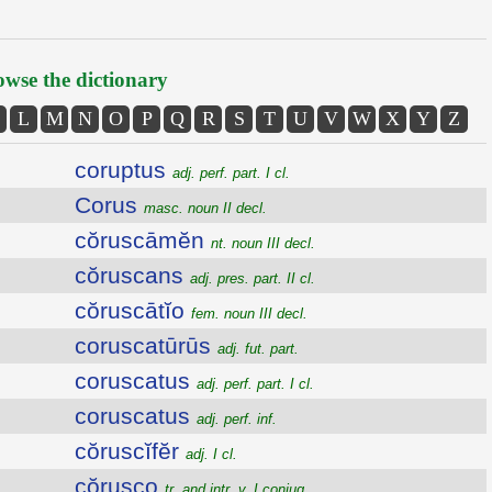
wse the dictionary
L
M
N
O
P
Q
R
S
T
U
V
W
X
Y
Z
coruptus
adj. perf. part. I cl.
Corus
masc. noun II decl.
cŏruscāmĕn
nt. noun III decl.
cŏruscans
adj. pres. part. II cl.
cŏruscātĭo
fem. noun III decl.
coruscatūrūs
adj. fut. part.
coruscatus
adj. perf. part. I cl.
coruscatus
adj. perf. inf.
cŏruscĭfĕr
adj. I cl.
cŏrusco
tr. and intr. v. I conjug.