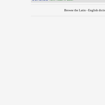
Browse the Latin - English dict
{{ID:CORTONENSIS100}}
---CACHE---