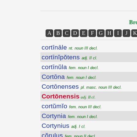
Bro
A
B
C
D
E
F
G
H
I
J
K
cortīnāle
nt. noun III decl.
cortīnĭpŏtens
adj. II cl.
cortīnŭla
fem. noun I decl.
Cortōna
fem. noun I decl.
Cortōnenses
pl. masc. noun III decl.
Cortōnensis
adj. II cl.
cortŭmĭo
fem. noun III decl.
Cortynia
fem. noun I decl.
Cortynius
adj. I cl.
cŏrulus
fem. noun II decl.