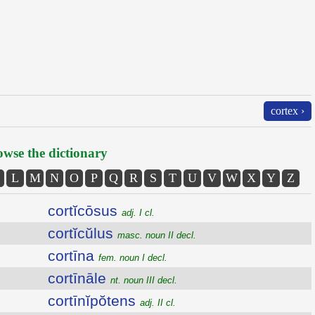
cortex ›
wse the dictionary
L
M
N
O
P
Q
R
S
T
U
V
W
X
Y
Z
cortĭcōsus
adj. I cl.
cortĭcŭlus
masc. noun II decl.
cortīna
fem. noun I decl.
cortīnāle
nt. noun III decl.
cortīnĭpŏtens
adj. II cl.