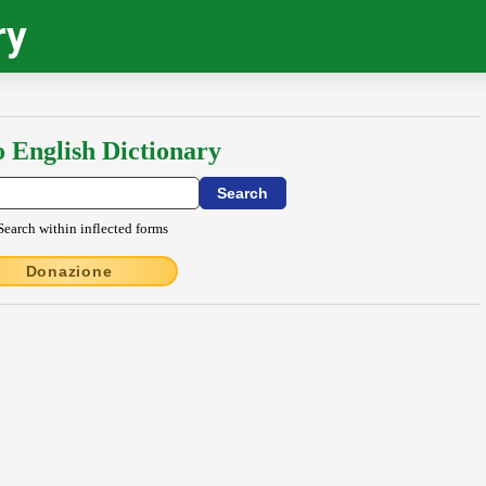
ry
o English Dictionary
Search within inflected forms
Donazione