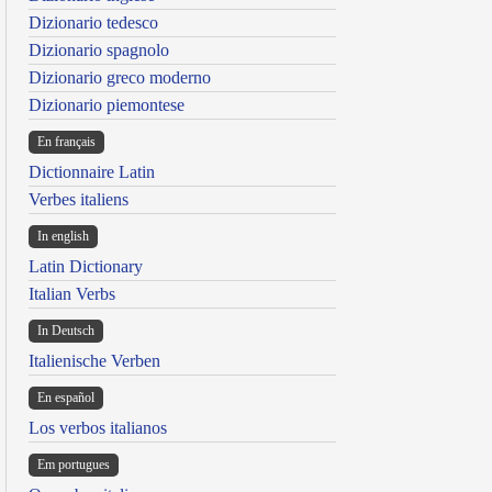
Dizionario tedesco
Dizionario spagnolo
Dizionario greco moderno
Dizionario piemontese
En français
Dictionnaire Latin
Verbes italiens
In english
Latin Dictionary
Italian Verbs
In Deutsch
Italienische Verben
En español
Los verbos italianos
Em portugues