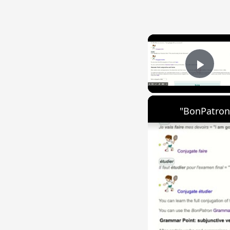
Play
"BonPatron