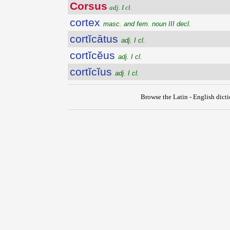
Corsus
adj. I cl.
cortex
masc. and fem. noun III decl.
cortĭcātus
adj. I cl.
cortĭcĕus
adj. I cl.
cortĭcĭus
adj. I cl.
Browse the Latin - English dict