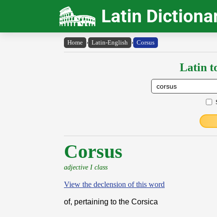
Latin Dictiona
Home
›
Latin-English
›
Corsus
Latin t
Corsus
adjective I class
View the declension of this word
of, pertaining to the Corsica