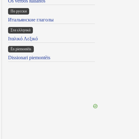
Os verbos italianos
По русски
Итальянские глаголы
Στα ελληνικά
Ιταλικό Λεξικό
Ën piemontèis
Dissionari piemontèis