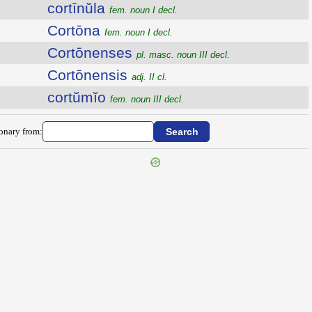
cortīnŭla
fem. noun I decl.
Cortōna
fem. noun I decl.
Cortōnenses
pl. masc. noun III decl.
Cortōnensis
adj. II cl.
cortŭmĭo
fem. noun III decl.
ionary from: