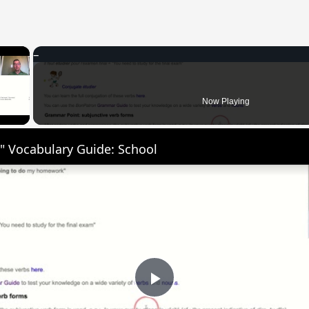
×
 Video
Now Playing
" Vocabulary Guide: School
Play