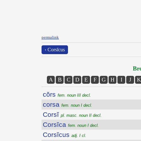
permalink
‹ Corsĭcus
Bro
A
B
C
D
E
F
G
H
I
J
K
cŏrs
fem. noun III decl.
corsa
fem. noun I decl.
Corsĭ
pl. masc. noun II decl.
Corsĭca
fem. noun I decl.
Corsĭcus
adj. I cl.