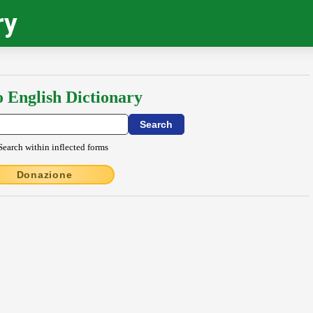
ry
o English Dictionary
Search within inflected forms
Donazione