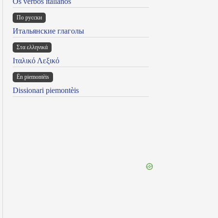
Os verbos italianos
По русски
Итальянские глаголы
Στα ελληνικά
Ιταλικό Λεξικό
Ën piemontèis
Dissionari piemontèis