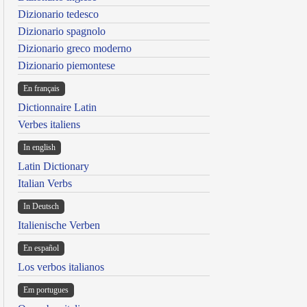
Dizionario tedesco
Dizionario spagnolo
Dizionario greco moderno
Dizionario piemontese
En français
Dictionnaire Latin
Verbes italiens
In english
Latin Dictionary
Italian Verbs
In Deutsch
Italienische Verben
En español
Los verbos italianos
Em portugues