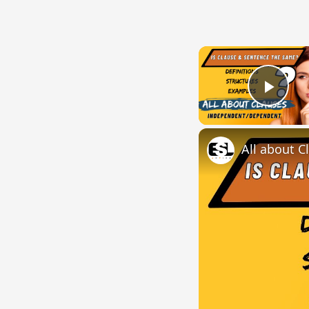
Play
All about C