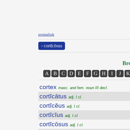
permalink
‹ cortĭcōsus
Bro
A
B
C
D
E
F
G
H
I
J
K
cortex
masc. and fem. noun III decl.
cortĭcātus
adj. I cl.
cortĭcĕus
adj. I cl.
cortĭcĭus
adj. I cl.
cortĭcōsus
adj. I cl.