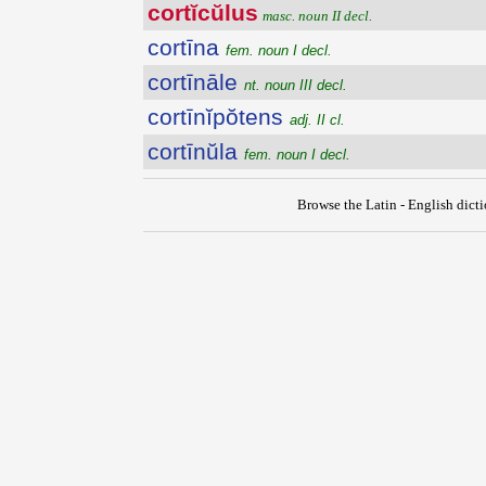
cortĭcŭlus
masc. noun II decl.
cortīna
fem. noun I decl.
cortīnāle
nt. noun III decl.
cortīnĭpŏtens
adj. II cl.
cortīnŭla
fem. noun I decl.
Browse the Latin - English dict