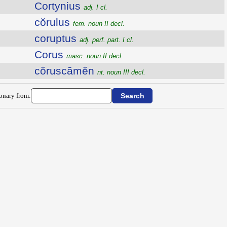
Cortynius
adj. I cl.
cŏrulus
fem. noun II decl.
coruptus
adj. perf. part. I cl.
Corus
masc. noun II decl.
cŏruscāmĕn
nt. noun III decl.
ionary from: