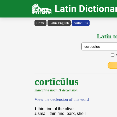
Latin Dictiona
Home
›
Latin-English
›
cortĭcŭlus
Latin t
cortĭcŭlus
masculine noun II declension
View the declension of this word
1
thin rind of the olive
2
small, thin rind, bark, shell