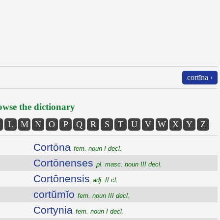
cortīna ›
wse the dictionary
L
M
N
O
P
Q
R
S
T
U
V
W
X
Y
Z
Cortōna
fem. noun I decl.
Cortōnenses
pl. masc. noun III decl.
Cortōnensis
adj. II cl.
cortŭmĭo
fem. noun III decl.
Cortynia
fem. noun I decl.