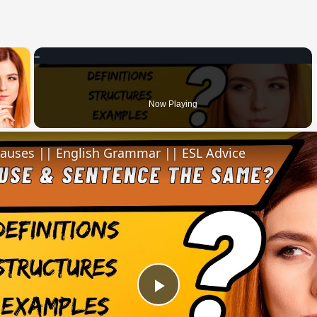
×
 Video
Now Playing
lauses || English Grammar || ESL Advice
Play