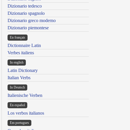
Dizionario tedesco
Dizionario spagnolo
Dizionario greco moderno
Dizionario piemontese
En français
Dictionnaire Latin
Verbes italiens
In english
Latin Dictionary
Italian Verbs
In Deutsch
Italienische Verben
En español
Los verbos italianos
Em portugues