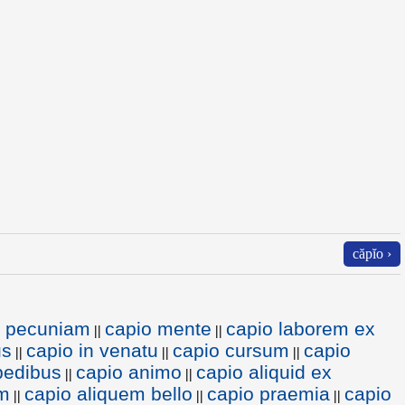
căpĭo ›
o pecuniam
capio mente
capio laborem ex
||
||
us
capio in venatu
capio cursum
capio
||
||
||
pedibus
capio animo
capio aliquid ex
||
||
em
capio aliquem bello
capio praemia
capio
||
||
||