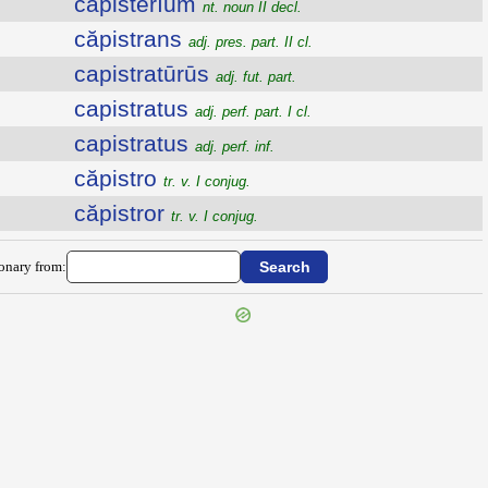
căpistērĭum
nt. noun II decl.
căpistrans
adj. pres. part. II cl.
capistratūrūs
adj. fut. part.
capistratus
adj. perf. part. I cl.
capistratus
adj. perf. inf.
căpistro
tr. v. I conjug.
căpistror
tr. v. I conjug.
ionary from: