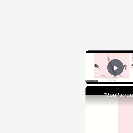
{{ID:CAPIO100}}
---CACHE---
Play
"BonPatron"