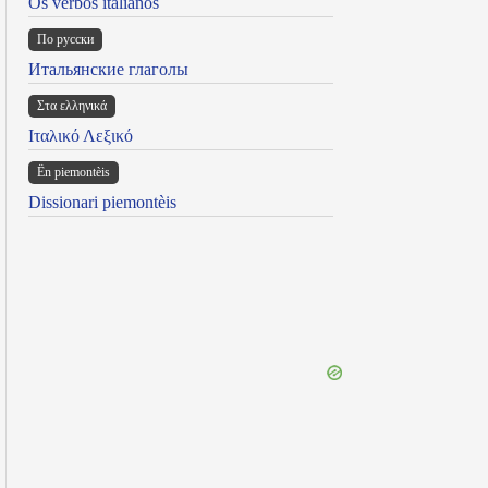
Os verbos italianos
По русски
Итальянские глаголы
Στα ελληνικά
Ιταλικό Λεξικό
Ën piemontèis
Dissionari piemontèis