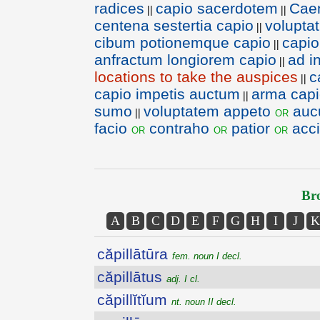
radices
capio sacerdotem
Caen
||
||
centena sestertia capio
volupta
||
cibum potionemque capio
capio
||
anfractum longiorem capio
ad i
||
locations to take the auspices
c
||
capio impetis auctum
arma capi
||
sumo
voluptatem appeto
auc
or
||
facio
contraho
patior
acc
or
or
or
Bro
A
B
C
D
E
F
G
H
I
J
K
căpillātūra
fem. noun I decl.
căpillātus
adj. I cl.
căpillĭtĭum
nt. noun II decl.