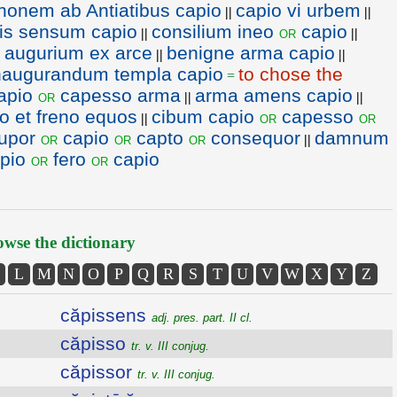
onem ab Antiatibus capio
capio vi urbem
||
||
tis sensum capio
consilium ineo
capio
or
||
||
 augurium ex arce
benigne arma capio
||
||
naugurandum templa capio
to chose the
=
apio
capesso arma
arma amens capio
or
||
||
o et freno equos
cibum capio
capesso
or
or
||
upor
capio
capto
consequor
damnum
or
or
or
||
ipio
fero
capio
or
or
wse the dictionary
L
M
N
O
P
Q
R
S
T
U
V
W
X
Y
Z
căpissens
adj. pres. part. II cl.
căpisso
tr. v. III conjug.
căpissor
tr. v. III conjug.