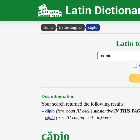
Latin Dictiona
Home
›
Latin-English
›
căpio
Latin t
Disambiguation
Your search returned the following results:
căpio
(fem. noun III decl.) substantive
IN THIS PA
căpĭo
(tr. v. III conjug. end. -io) verb
căpio