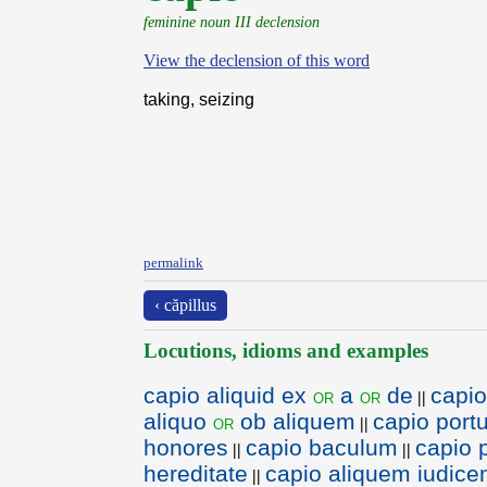
feminine noun III declension
View the declension of this word
taking, seizing
permalink
‹ căpillus
Locutions, idioms and examples
capio aliquid ex
a
de
capi
or
or
||
aliquo
ob aliquem
capio port
or
||
honores
capio baculum
capio 
||
||
hereditate
capio aliquem iudic
||