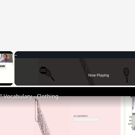
×
 Video
Now Playing
 Vocabulary - Clothing