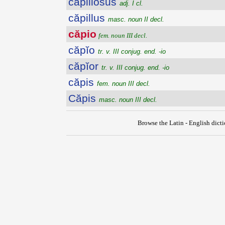
capillōsus
adj. I cl.
căpillus
masc. noun II decl.
căpio
fem. noun III decl.
căpĭo
tr. v. III conjug. end. -io
căpĭor
tr. v. III conjug. end. -io
căpis
fem. noun III decl.
Căpis
masc. noun III decl.
Browse the Latin - English dict