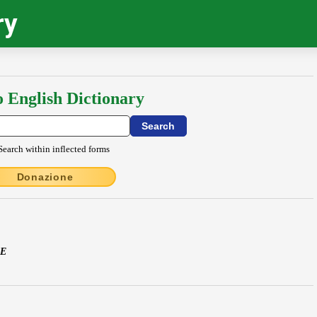
ry
o English Dictionary
Search within inflected forms
Donazione
GE