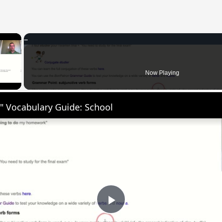
×
 Video
Now Playing
" Vocabulary Guide: School
Play