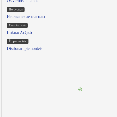
Os verbos italianos
По русски
Итальянские глаголы
Στα ελληνικά
Ιταλικό Λεξικό
Ën piemontèis
Dissionari piemontèis