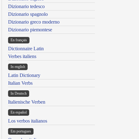
Dizionario tedesco
Dizionario spagnolo
Dizionario greco moderno
Dizionario piemontese
En français
Dictionnaire Latin
Verbes italiens
In english
Latin Dictionary
Italian Verbs
In Deutsch
Italienische Verben
En español
Los verbos italianos
Em portugues