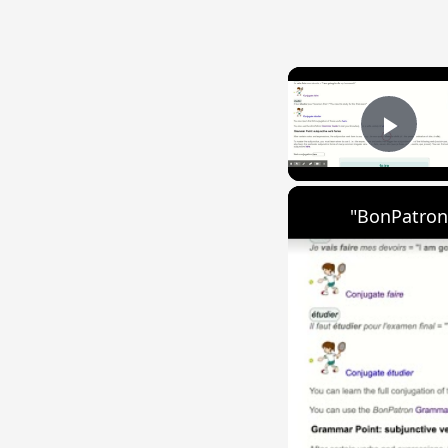
Play
"BonPatron