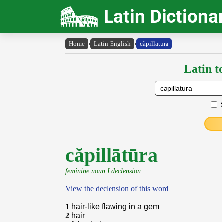
Latin Dictiona
Home
›
Latin-English
›
căpillātūra
Latin t
căpillātūra
feminine noun I declension
View the declension of this word
1
hair-like flawing in a gem
2
hair