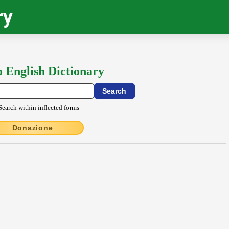
ry
o English Dictionary
Search within inflected forms
Donazione