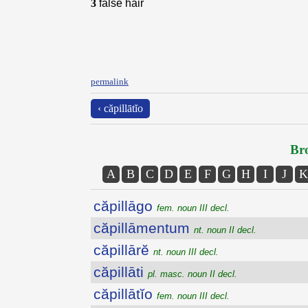
3
false hair
permalink
‹ căpillātĭo
Bro
A
B
C
D
E
F
G
H
I
J
K
căpillāgo
fem. noun III decl.
căpillāmentum
nt. noun II decl.
căpillārĕ
nt. noun III decl.
căpillāti
pl. masc. noun II decl.
căpillātĭo
fem. noun III decl.