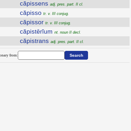
căpissens
adj. pres. part. II cl.
căpisso
tr. v. III conjug.
căpissor
tr. v. III conjug.
căpistērĭum
nt. noun II decl.
căpistrans
adj. pres. part. II cl.
ionary from: