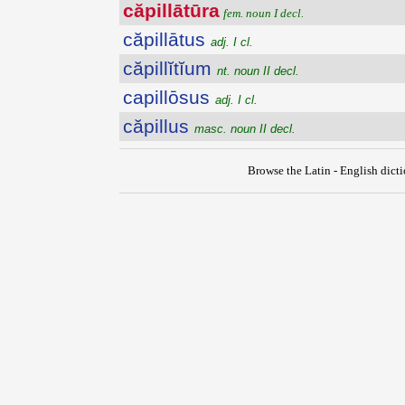
căpillātūra
fem. noun I decl.
căpillātus
adj. I cl.
căpillĭtĭum
nt. noun II decl.
capillōsus
adj. I cl.
căpillus
masc. noun II decl.
Browse the Latin - English dict