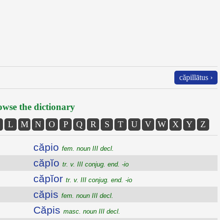
căpillātus ›
wse the dictionary
L
M
N
O
P
Q
R
S
T
U
V
W
X
Y
Z
căpio
fem. noun III decl.
căpĭo
tr. v. III conjug. end. -io
căpĭor
tr. v. III conjug. end. -io
căpis
fem. noun III decl.
Căpis
masc. noun III decl.