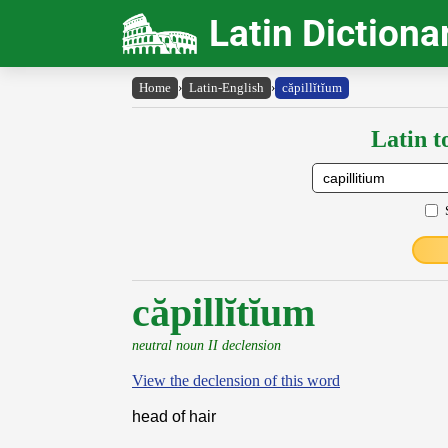
Latin Dictiona
Home
›
Latin-English
›
căpillĭtĭum
Latin t
căpillĭtĭum
neutral noun II declension
View the declension of this word
head of hair