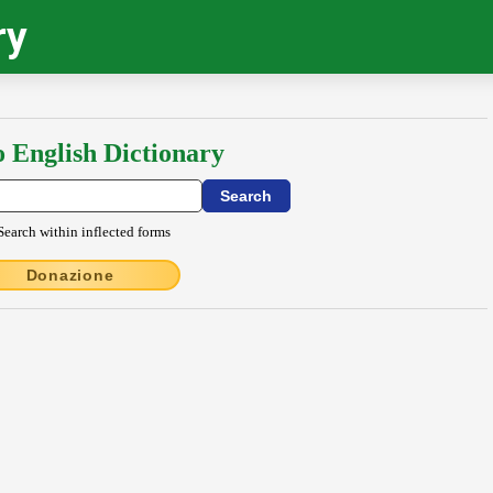
ry
o English Dictionary
Search within inflected forms
Donazione