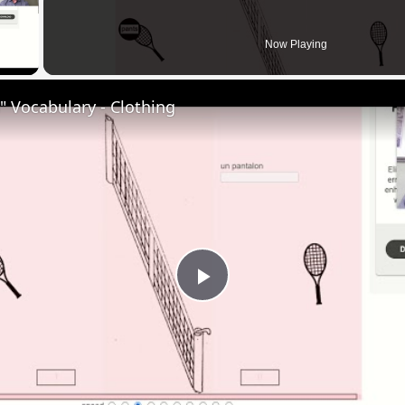
 Video
Now Playing
 Vocabulary - Clothing
Play
Video