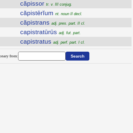
căpissor
tr. v. III conjug.
căpistērĭum
nt. noun II decl.
căpistrans
adj. pres. part. II cl.
capistratūrūs
adj. fut. part.
capistratus
adj. perf. part. I cl.
ionary from: