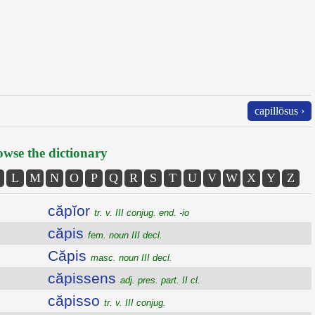
capillōsus ›
wse the dictionary
L
M
N
O
P
Q
R
S
T
U
V
W
X
Y
Z
căpĭor
tr. v. III conjug. end. -io
căpis
fem. noun III decl.
Căpis
masc. noun III decl.
căpissens
adj. pres. part. II cl.
căpisso
tr. v. III conjug.