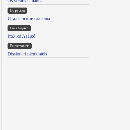
Os verbos italianos
По русски
Итальянские глаголы
Στα ελληνικά
Ιταλικό Λεξικό
Ën piemontèis
Dissionari piemontèis