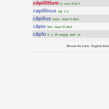
căpillĭtĭum
nt. noun II decl.
capillōsus
adj. I cl.
căpillus
masc. noun II decl.
căpio
fem. noun III decl.
căpĭo
tr. v. III conjug. end. -io
Browse the Latin - English dict