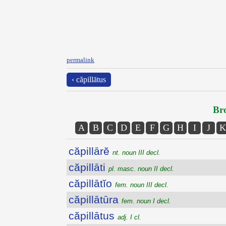
permalink
‹ căpillātus
Bro
A
B
C
D
E
F
G
H
I
J
K
căpillārĕ
nt. noun III decl.
căpillāti
pl. masc. noun II decl.
căpillātĭo
fem. noun III decl.
căpillātūra
fem. noun I decl.
căpillātus
adj. I cl.