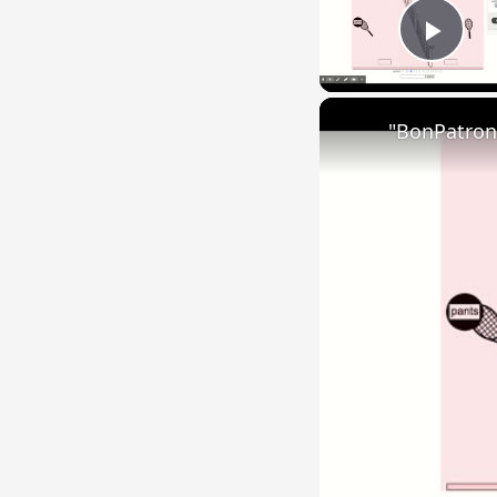
Play
"BonPatron"