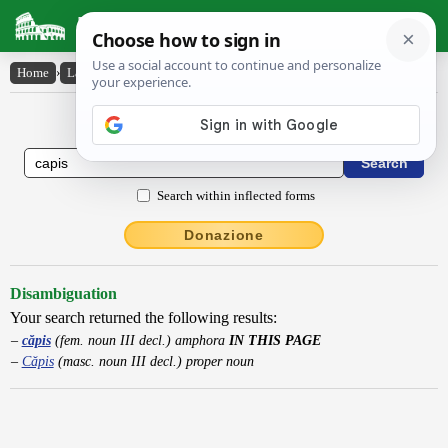
Latin Dictionary
Home
›
Latin-English
›
căpis
Latin to English Dictionary
Search within inflected forms
Donazione
Disambiguation
Your search returned the following results:
căpis
(fem. noun III decl.) amphora
IN THIS PAGE
Căpis
(masc. noun III decl.) proper noun