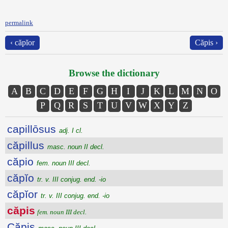
permalink
‹ căpĭor
Căpis ›
Browse the dictionary
A
B
C
D
E
F
G
H
I
J
K
L
M
N
O
P
Q
R
S
T
U
V
W
X
Y
Z
capillōsus
adj. I cl.
căpillus
masc. noun II decl.
căpio
fem. noun III decl.
căpĭo
tr. v. III conjug. end. -io
căpĭor
tr. v. III conjug. end. -io
căpis
fem. noun III decl.
Căpis