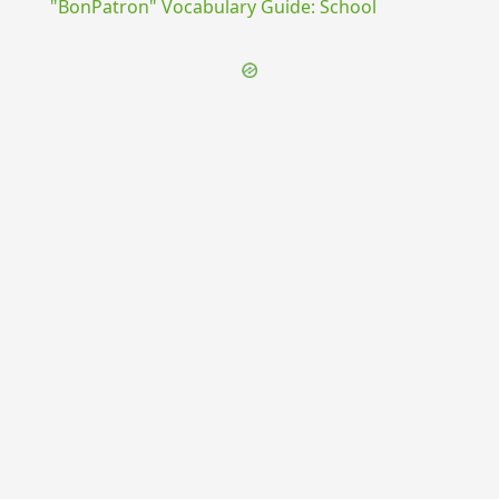
"BonPatron" Vocabulary Guide: School
{{ID:CAPIS100}}
---CACHE---