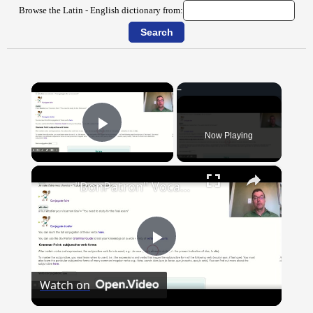
Browse the Latin - English dictionary from:
×
Now Playing
Play Video
×
"BonPatron" Vocabulary Guide: School
Play
Watch on
Video