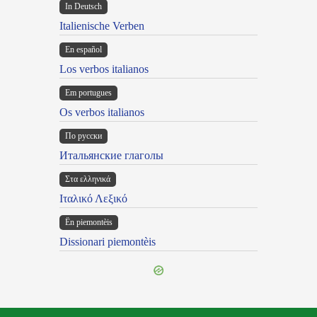
In Deutsch
Italienische Verben
En español
Los verbos italianos
Em portugues
Os verbos italianos
По русски
Итальянские глаголы
Στα ελληνικά
Ιταλικό Λεξικό
Ën piemontèis
Dissionari piemontèis