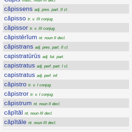
masc. noun III decl.
căpissens
adj. pres. part. II cl.
căpisso
tr. v. III conjug.
căpissor
tr. v. III conjug.
căpistērĭum
nt. noun II decl.
căpistrans
adj. pres. part. II cl.
capistratūrūs
adj. fut. part.
capistratus
adj. perf. part. I cl.
capistratus
adj. perf. inf.
căpistro
tr. v. I conjug.
căpistror
tr. v. I conjug.
căpistrum
nt. noun II decl.
căpĭtăl
nt. noun III decl.
căpĭtăle
nt. noun III decl.