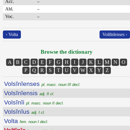
Acc.
–
Abl.
–
Voc.
–
‹ Volta
Voltĭnĭenses ›
Browse the dictionary
A
B
C
D
E
F
G
H
I
J
K
L
M
N
O
P
Q
R
S
T
U
V
W
X
Y
Z
Volsĭnĭenses
pl. masc. noun III decl.
Volsĭnĭensis
adj. II cl.
Volsĭnĭi
pl. masc. noun II decl.
Volsĭnĭus
adj. I cl.
Volta
fem. noun I decl.