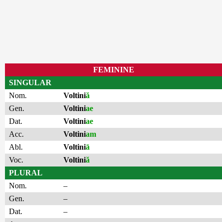
FEMININE
SINGULAR
Nom.
Voltini
ă
Gen.
Voltini
ae
Dat.
Voltini
ae
Acc.
Voltini
am
Abl.
Voltini
ā
Voc.
Voltini
ă
PLURAL
Nom.
–
Gen.
–
Dat.
–