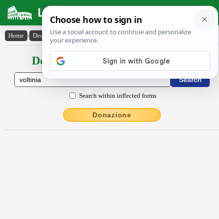
Latin Dictionary
Home
›
Declensions / Conjugations
›
Voltĭnĭa
Declensions / Conjugations latin
Search within inflected forms
Donazione