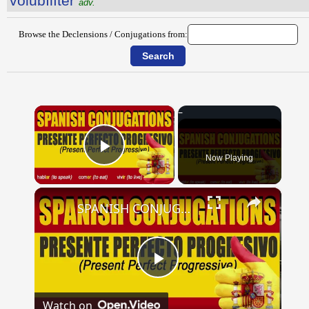
vŏlūbĭlĭtĕr
adv.
Browse the Declensions / Conjugations from:
×
Now Playing
Play Video
×
SPANISH CONJUGATIONS: Present Perfect Progressive (Presente Perfecto Progresivo)
Play
Watch on