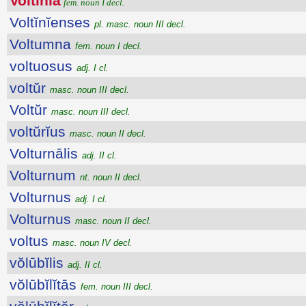
Voltĭnĭa
fem. noun I decl.
Voltĭnĭenses
pl. masc. noun III decl.
Voltumna
fem. noun I decl.
voltuosus
adj. I cl.
voltŭr
masc. noun III decl.
Voltŭr
masc. noun III decl.
voltŭrĭus
masc. noun II decl.
Volturnālis
adj. II cl.
Volturnum
nt. noun II decl.
Volturnus
adj. I cl.
Volturnus
masc. noun II decl.
voltus
masc. noun IV decl.
vŏlūbĭlis
adj. II cl.
vŏlūbĭlĭtās
fem. noun III decl.