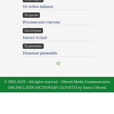
Os verbos italianos
По русски
Итальянские глаголы
Στα ελληνικά
Ιταλικό Λεξικό
Ën piemontèis
Dissionari piemontèis
© 2003-2029 - All rights reserved - Olivetti Media Communication
ONLINE LATIN DICTIONARY OLIVETTI by Enrico Olivetti