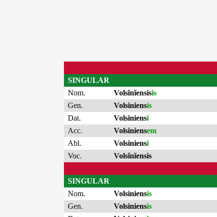
SINGULAR
Nom.
Volsĭnĭensis
is
Gen.
Volsiniens
is
Dat.
Volsiniens
i
Acc.
Volsiniens
em
Abl.
Volsiniens
i
Voc.
Volsĭnĭensis
SINGULAR
Nom.
Volsiniens
is
Gen.
Volsiniens
is