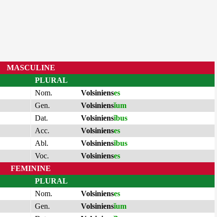
MASCULINE
PLURAL
Nom.
Volsiniens
es
Gen.
Volsiniens
ĭum
Dat.
Volsiniens
ĭbus
Acc.
Volsiniens
es
Abl.
Volsiniens
ĭbus
Voc.
Volsiniens
es
FEMININE
PLURAL
Nom.
Volsiniens
es
Gen.
Volsiniens
ĭum