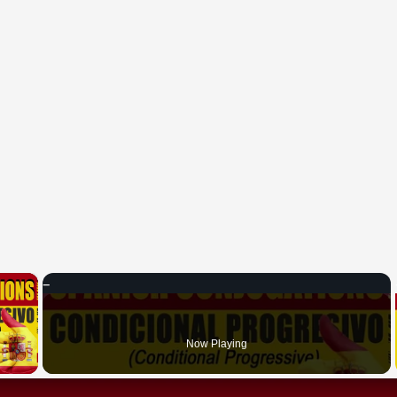
×
 Video
Now Playing