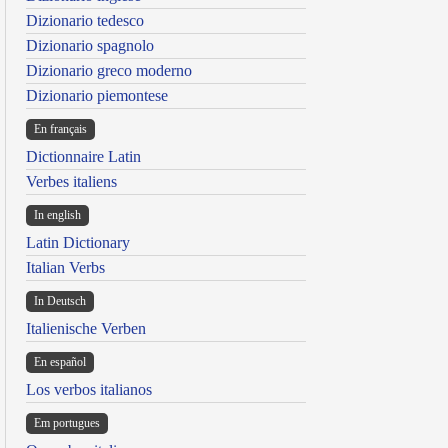
Dizionario tedesco
Dizionario spagnolo
Dizionario greco moderno
Dizionario piemontese
En français
Dictionnaire Latin
Verbes italiens
In english
Latin Dictionary
Italian Verbs
In Deutsch
Italienische Verben
En español
Los verbos italianos
Em portugues