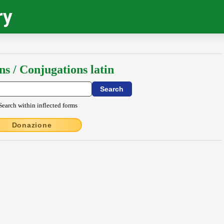
ry
ns / Conjugations latin
Search within inflected forms
Donazione