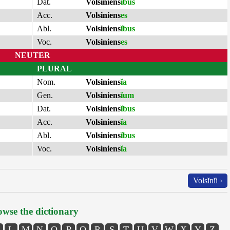
Dat.
Volsiniens
ĭbus
Acc.
Volsiniens
es
Abl.
Volsiniens
ĭbus
Voc.
Volsiniens
es
NEUTER
PLURAL
Nom.
Volsiniens
ĭa
Gen.
Volsiniens
ĭum
Dat.
Volsiniens
ĭbus
Acc.
Volsiniens
ĭa
Abl.
Volsiniens
ĭbus
Voc.
Volsiniens
ĭa
Volsĭnĭi ›
wse the dictionary
L
M
N
O
P
Q
R
S
T
U
V
W
X
Y
Z