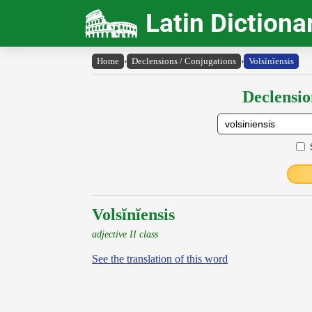
Latin Dictiona
Home
›
Declensions / Conjugations
›
Volsĭnĭensis
Declensio
Volsĭnĭensis
adjective II class
See the translation of this word