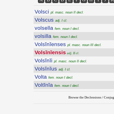
Volsci
pl. masc. noun II decl.
Volscus
adj. I cl.
volsella
fem. noun I decl.
volsilla
fem. noun I decl.
Volsĭnĭenses
pl. masc. noun III decl.
Volsĭnĭensis
adj. II cl.
Volsĭnĭi
pl. masc. noun II decl.
Volsĭnĭus
adj. I cl.
Volta
fem. noun I decl.
Voltĭnĭa
fem. noun I decl.
Browse the Declensions / Conjug