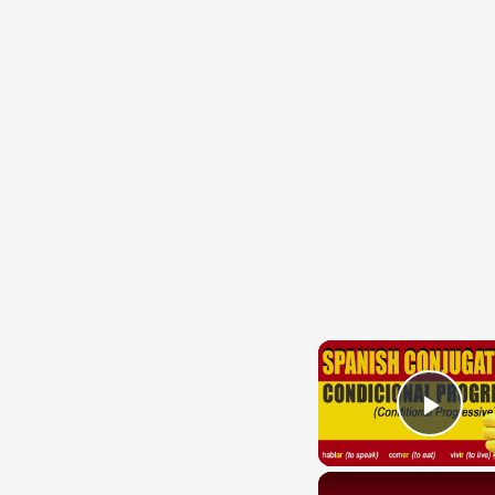
{{ID:VOLSINIENSIS100}}
---CACHE---
Play