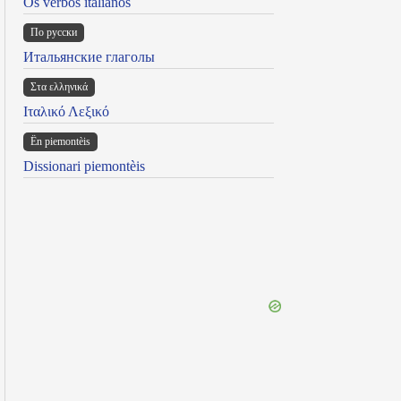
Os verbos italianos
По русски
Итальянские глаголы
Στα ελληνικά
Ιταλικό Λεξικό
Ën piemontèis
Dissionari piemontèis