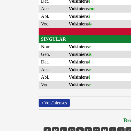
Dat.
Volsiniens
i
Acc.
Volsiniens
em
Abl.
Volsiniens
i
Voc.
Volsiniens
is
SINGULAR
Nom.
Volsiniens
e
Gen.
Volsiniens
is
Dat.
Volsiniens
i
Acc.
Volsiniens
e
Abl.
Volsiniens
i
Voc.
Volsiniens
e
‹ Volsĭnĭenses
Bro
A
B
C
D
E
F
G
H
I
J
K