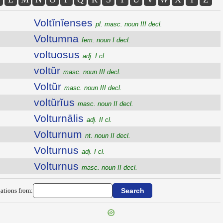
Voltĭnĭenses
pl. masc. noun III decl.
Voltumna
fem. noun I decl.
voltuosus
adj. I cl.
voltŭr
masc. noun III decl.
Voltŭr
masc. noun III decl.
voltŭrĭus
masc. noun II decl.
Volturnālis
adj. II cl.
Volturnum
nt. noun II decl.
Volturnus
adj. I cl.
Volturnus
masc. noun II decl.
ations from: