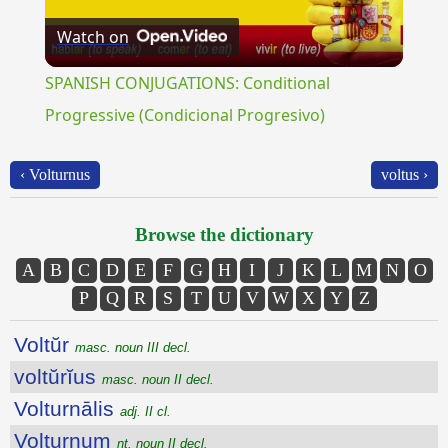
Watch on
Video
SPANISH CONJUGATIONS: Conditional
Progressive (Condicional Progresivo)
‹ Volturnus
voltus ›
Browse the dictionary
A
B
C
D
E
F
G
H
I
J
K
L
M
N
O
P
Q
R
S
T
U
V
W
X
Y
Z
Voltŭr
masc. noun III decl.
voltŭrĭus
masc. noun II decl.
Volturnālis
adj. II cl.
Volturnum
nt. noun II decl.