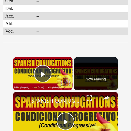
Gen.
–
Dat.
–
Acc.
–
Abl.
–
Voc.
–
×
Now Playing
Play Video
×
SPANISH CONJUGATIONS: Conditional Progressive (Condicional Progresivo)
Play