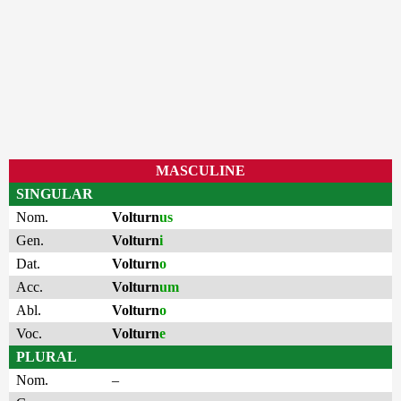
MASCULINE
SINGULAR
Nom.
Volturn
us
Gen.
Volturn
i
Dat.
Volturn
o
Acc.
Volturn
um
Abl.
Volturn
o
Voc.
Volturn
e
PLURAL
Nom.
–