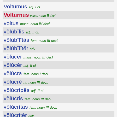
Volturnus
adj. I cl.
Volturnus
masc. noun II decl.
voltus
masc. noun IV decl.
vŏlūbĭlis
adj. II cl.
vŏlūbĭlĭtās
fem. noun III decl.
vŏlūbĭlĭtĕr
adv.
vŏlŭcĕr
masc. noun III decl.
vŏlŭcĕr
adj. II cl.
vŏlūcra
fem. noun I decl.
vŏlūcrĕ
nt. noun III decl.
vŏlŭcrĭpēs
adj. II cl.
vŏlŭcris
fem. noun III decl.
vŏlŭcrĭtās
fem. noun III decl.
vŏlŭcrĭtĕr
adv.