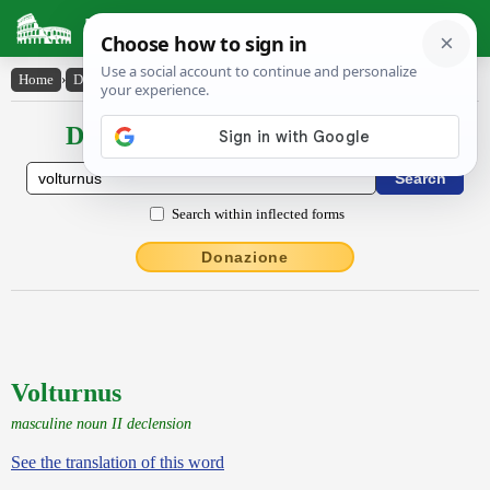
Latin Dictionary
Home
›
Declensions / Conjugations
›
Volturnus
Declensions / Conjugations latin
Search within inflected forms
Donazione
Volturnus
masculine noun II declension
See the translation of this word