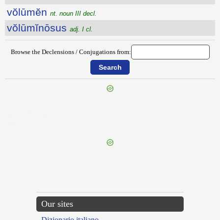
vŏlūmĕn
nt. noun III decl.
vŏlūmĭnōsus
adj. I cl.
Browse the Declensions / Conjugations from:
{{ID:VOLTURNUS200}}
---CACHE---
Our sites
Dizionario italiano