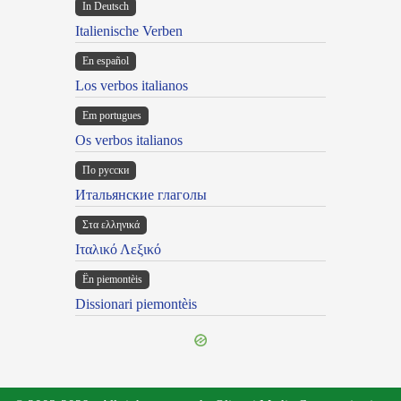
In Deutsch
Italienische Verben
En español
Los verbos italianos
Em portugues
Os verbos italianos
По русски
Итальянские глаголы
Στα ελληνικά
Ιταλικό Λεξικό
Ën piemontèis
Dissionari piemontèis