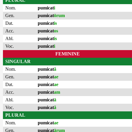
PLURAL
Nom.
pumicat
i
Gen.
pumicat
ōrum
Dat.
pumicat
is
Acc.
pumicat
os
Abl.
pumicat
is
Voc.
pumicat
i
FEMININE
SINGULAR
Nom.
pumicat
ă
Gen.
pumicat
ae
Dat.
pumicat
ae
Acc.
pumicat
am
Abl.
pumicat
ā
Voc.
pumicat
ă
PLURAL
Nom.
pumicat
ae
Gen.
pumicat
ārum