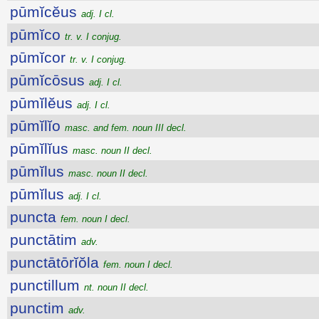
pūmĭcĕus
adj. I cl.
pūmĭco
tr. v. I conjug.
pūmĭcor
tr. v. I conjug.
pūmĭcōsus
adj. I cl.
pūmĭlĕus
adj. I cl.
pūmĭlĭo
masc. and fem. noun III decl.
pūmĭlĭus
masc. noun II decl.
pūmĭlus
masc. noun II decl.
pūmĭlus
adj. I cl.
puncta
fem. noun I decl.
punctātim
adv.
punctātōrĭŏla
fem. noun I decl.
punctillum
nt. noun II decl.
punctim
adv.