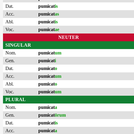
Dat.
pumicat
is
Acc.
pumicat
as
Abl.
pumicat
is
Voc.
pumicat
ae
NEUTER
SINGULAR
Nom.
pumicat
um
Gen.
pumicat
i
Dat.
pumicat
o
Acc.
pumicat
um
Abl.
pumicat
o
Voc.
pumicat
um
PLURAL
Nom.
pumicat
a
Gen.
pumicat
ōrum
Dat.
pumicat
is
Acc.
pumicat
a