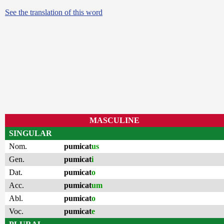
See the translation of this word
MASCULINE
SINGULAR
Nom.
pumicat
us
Gen.
pumicat
i
Dat.
pumicat
o
Acc.
pumicat
um
Abl.
pumicat
o
Voc.
pumicat
e