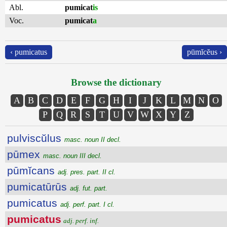
Abl.
pumicat
is
Voc.
pumicat
a
‹ pumicatus
pūmĭcĕus ›
Browse the dictionary
A
B
C
D
E
F
G
H
I
J
K
L
M
N
O
P
Q
R
S
T
U
V
W
X
Y
Z
pulviscŭlus
masc. noun II decl.
pūmex
masc. noun III decl.
pūmĭcans
adj. pres. part. II cl.
pumicatūrūs
adj. fut. part.
pumicatus
adj. perf. part. I cl.
pumicatus
adj. perf. inf.