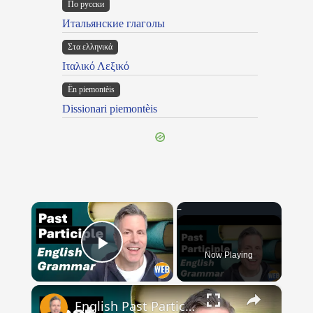
По русски
Итальянские глаголы
Στα ελληνικά
Ιταλικό Λεξικό
Ën piemontèis
Dissionari piemontèis
×
Now Playing
Play Video
×
English Past Participles | How to use correctly