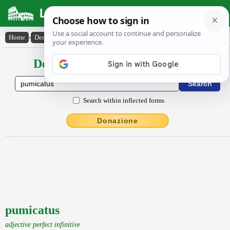
Latin Dictionary
Home
›
Declensions / Conjugations
›
pumicatus
Declensions / Conjugations latin
Search within inflected forms
Donazione
pumicatus
adjective perfect infinitive