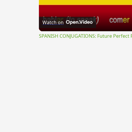
Watch on
SPANISH CONJUGATIONS: Future Perfect Pr
{{ID:PROSPECTATURUS100}}
---CACHE---