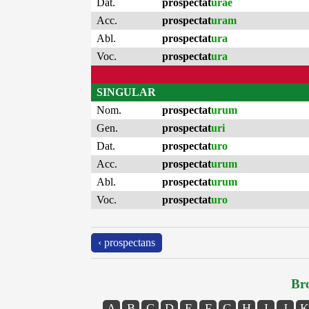
Dat.
prospectat
urae
Acc.
prospectat
uram
Abl.
prospectat
ura
Voc.
prospectat
ura
SINGULAR
Nom.
prospectat
urum
Gen.
prospectat
uri
Dat.
prospectat
uro
Acc.
prospectat
urum
Abl.
prospectat
urum
Voc.
prospectat
uro
‹ prospectans
Bro
A
B
C
D
E
F
G
H
I
J
K