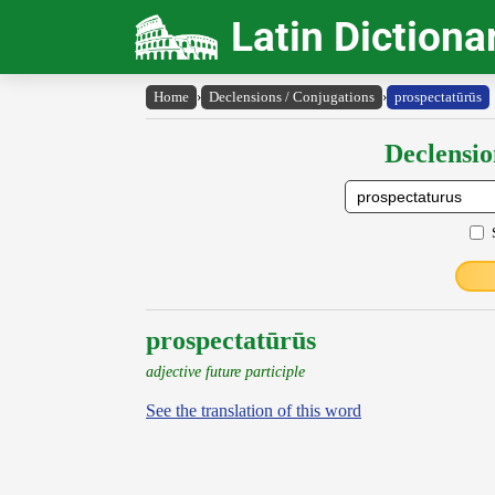
Latin Dictiona
Home
›
Declensions / Conjugations
›
prospectatūrūs
Declensio
prospectatūrūs
adjective future participle
See the translation of this word