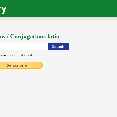
ry
ns / Conjugations latin
Search within inflected forms
Donazione