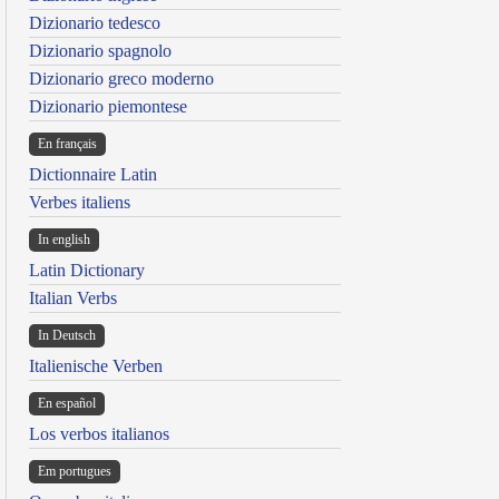
Dizionario tedesco
Dizionario spagnolo
Dizionario greco moderno
Dizionario piemontese
En français
Dictionnaire Latin
Verbes italiens
In english
Latin Dictionary
Italian Verbs
In Deutsch
Italienische Verben
En español
Los verbos italianos
Em portugues