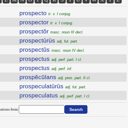
prospecto
tr. v. I conjug.
prospector
tr. v. I conjug.
prospectŏr
masc. noun III decl.
prospectūrūs
adj. fut. part.
prospectŭs
masc. noun IV decl.
prospectus
adj. perf. part. I cl.
prospectus
adj. perf. inf.
prospĕcŭlans
adj. pres. part. II cl.
prospeculatūrūs
adj. fut. part.
prospeculatus
adj. perf. part. I cl.
ations from: