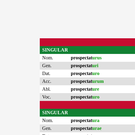
SINGULAR
Nom.
prospectat
urus
Gen.
prospectat
uri
Dat.
prospectat
uro
Acc.
prospectat
urum
Abl.
prospectat
ure
Voc.
prospectat
uro
SINGULAR
Nom.
prospectat
ura
Gen.
prospectat
urae