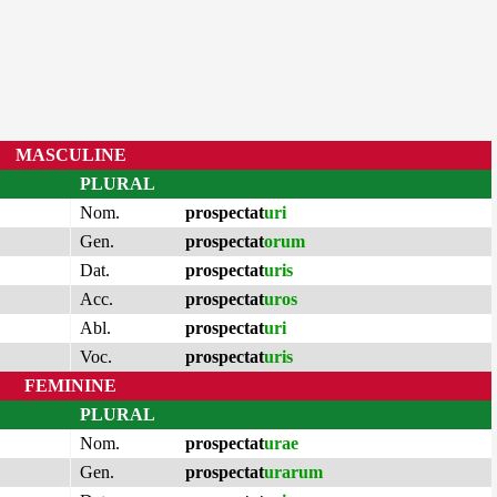
MASCULINE
PLURAL
Nom.
prospectat
uri
Gen.
prospectat
orum
Dat.
prospectat
uris
Acc.
prospectat
uros
Abl.
prospectat
uri
Voc.
prospectat
uris
FEMININE
PLURAL
Nom.
prospectat
urae
Gen.
prospectat
urarum