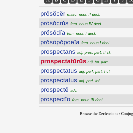
prōsŏcĕr
masc. noun II decl.
prōsŏcrŭs
fem. noun IV decl.
prŏsōdĭa
fem. noun I decl.
prŏsōpŏpoeĭa
fem. noun I decl.
prospectans
adj. pres. part. II cl.
prospectatūrūs
adj. fut. part.
prospectatus
adj. perf. part. I cl.
prospectatus
adj. perf. inf.
prospectē
adv.
prospectĭo
fem. noun III decl.
Browse the Declensions / Conjug