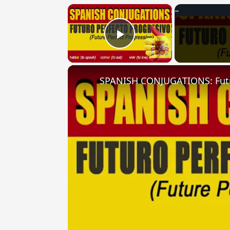
×
Play Video