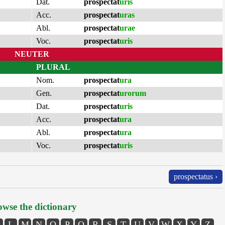
Dat.
prospectat
uris
Acc.
prospectat
uras
Abl.
prospectat
urae
Voc.
prospectat
uris
NEUTER
PLURAL
Nom.
prospectat
ura
Gen.
prospectat
urorum
Dat.
prospectat
uris
Acc.
prospectat
ura
Abl.
prospectat
ura
Voc.
prospectat
uris
prospectatus ›
wse the dictionary
L
M
N
O
P
Q
R
S
T
U
V
W
X
Y
Z