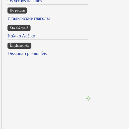
Os verbos italianos
По русски
Итальянские глаголы
Στα ελληνικά
Ιταλικό Λεξικό
Ën piemontèis
Dissionari piemontèis