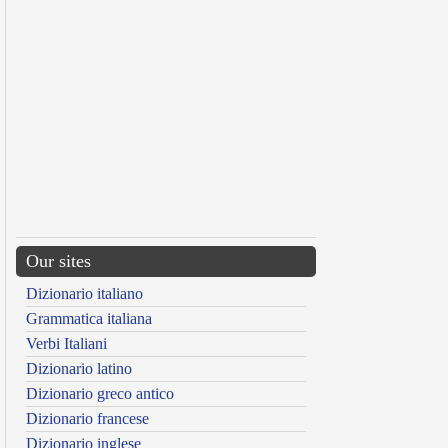
Our sites
Dizionario italiano
Grammatica italiana
Verbi Italiani
Dizionario latino
Dizionario greco antico
Dizionario francese
Dizionario inglese