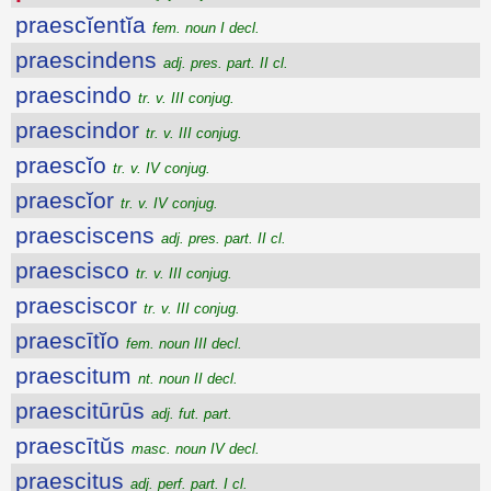
praescĭentĭa
fem. noun I decl.
praescindens
adj. pres. part. II cl.
praescindo
tr. v. III conjug.
praescindor
tr. v. III conjug.
praescĭo
tr. v. IV conjug.
praescĭor
tr. v. IV conjug.
praesciscens
adj. pres. part. II cl.
praescisco
tr. v. III conjug.
praesciscor
tr. v. III conjug.
praescītĭo
fem. noun III decl.
praescitum
nt. noun II decl.
praescitūrūs
adj. fut. part.
praescītŭs
masc. noun IV decl.
praescitus
adj. perf. part. I cl.