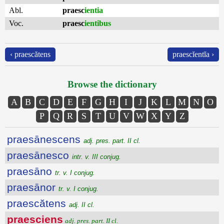
Abl.
praesc
ientia
Voc.
praesc
ientibus
‹ praescătens
praescĭentĭa ›
Browse the dictionary
A
B
C
D
E
F
G
H
I
J
K
L
M
N
O
P
Q
R
S
T
U
V
W
X
Y
Z
praesānescens
adj. pres. part. II cl.
praesānesco
intr. v. III conjug.
praesāno
tr. v. I conjug.
praesānor
tr. v. I conjug.
praescătens
adj. II cl.
praesciens
adj. pres. part. II cl.