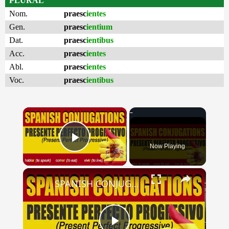
PLURAL
Nom.
praesc
ientes
Gen.
praesc
ientium
Dat.
praesc
ientibus
Acc.
praesc
ientes
Abl.
praesc
ientes
Voc.
praesc
ientibus
×
Now Playing
Play Video
×
SPANISH CONJUGATIONS: Present Perfect Progressive (Presente Perfecto Progresivo)