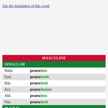
See the translation of this word
MASCULINE
SINGULAR
Nom.
praesc
iens
Gen.
praesc
ientis
Dat.
praesc
ienti
Acc.
praesc
ientem
Abl.
praesc
iens
Voc.
praesc
ienti