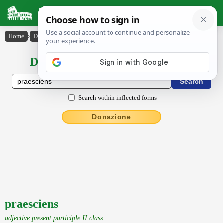
Latin Dictionary
Home
›
Declensions / Conjugations
›
praesciens
Declensions / Conjugations latin
Search within inflected forms
Donazione
praesciens
adjective present participle II class