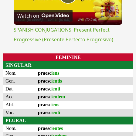
Play
Watch on
Video
SPANISH CONJUGATIONS: Present Perfect
Progressive (Presente Perfecto Progresivo)
FEMININE
SINGULAR
Nom.
praesc
iens
Gen.
praesc
ientis
Dat.
praesc
ienti
Acc.
praesc
ientem
Abl.
praesc
iens
Voc.
praesc
ienti
PLURAL
Nom.
praesc
ientes