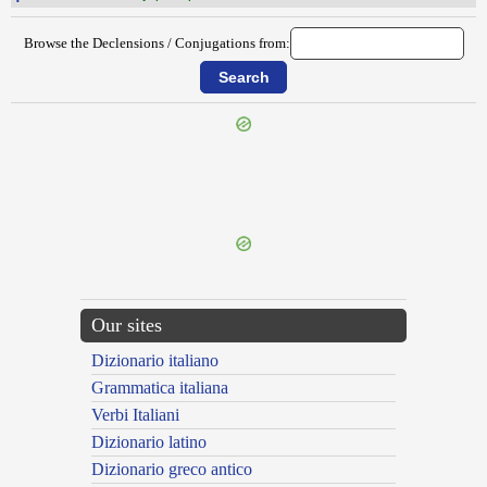
Browse the Declensions / Conjugations from:
{{ID:PRAESCIENS100}}
---CACHE---
Our sites
Dizionario italiano
Grammatica italiana
Verbi Italiani
Dizionario latino
Dizionario greco antico