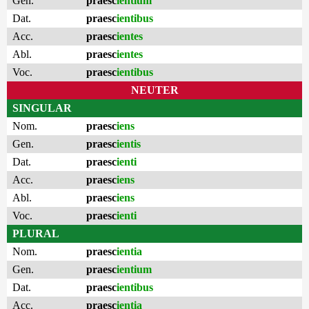
Gen.
praesc
ientium
Dat.
praesc
ientibus
Acc.
praesc
ientes
Abl.
praesc
ientes
Voc.
praesc
ientibus
NEUTER
SINGULAR
Nom.
praesc
iens
Gen.
praesc
ientis
Dat.
praesc
ienti
Acc.
praesc
iens
Abl.
praesc
iens
Voc.
praesc
ienti
PLURAL
Nom.
praesc
ientia
Gen.
praesc
ientium
Dat.
praesc
ientibus
Acc.
praesc
ientia