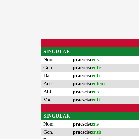
SINGULAR
Nom.
praescisc
ens
Gen.
praescisc
entis
Dat.
praescisc
enti
Acc.
praescisc
entem
Abl.
praescisc
ens
Voc.
praescisc
enti
SINGULAR
Nom.
praescisc
ens
Gen.
praescisc
entis