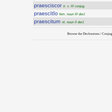
praesciscor
tr. v. III conjug.
praescītĭo
fem. noun III decl.
praescitum
nt. noun II decl.
Browse the Declensions / Conjug
{{ID:PRAESCISCENS100}}
---CACHE---