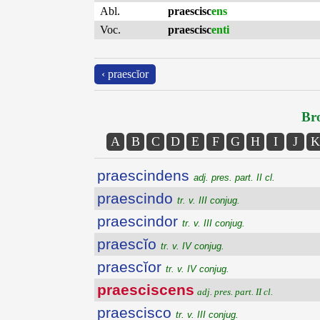
Abl.
praescisc
ens
Voc.
praescisc
enti
‹ praescĭor
Bro
A
B
C
D
E
F
G
H
I
J
K
praescindens
adj. pres. part. II cl.
praescindo
tr. v. III conjug.
praescindor
tr. v. III conjug.
praescĭo
tr. v. IV conjug.
praescĭor
tr. v. IV conjug.
praesciscens
adj. pres. part. II cl.
praescisco
tr. v. III conjug.