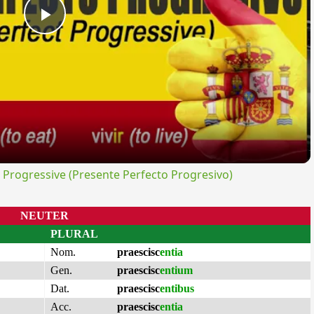
Play
Video
rogressive (Presente Perfecto Progresivo)
NEUTER
PLURAL
Nom.
praescisc
entia
Gen.
praescisc
entium
Dat.
praescisc
entibus
Acc.
praescisc
entia