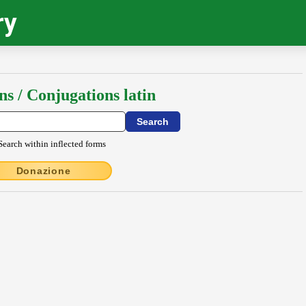
ry
ns / Conjugations latin
Search within inflected forms
Donazione