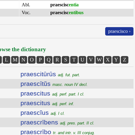
Abl.
praescisc
entia
Voc.
praescisc
entibus
praescisco ›
wse the dictionary
L
M
N
O
P
Q
R
S
T
U
V
W
X
Y
Z
praescitūrūs
adj. fut. part.
praescītŭs
masc. noun IV decl.
praescitus
adj. perf. part. I cl.
praescitus
adj. perf. inf.
praescĭus
adj. I cl.
praescrībens
adj. pres. part. II cl.
praescrībo
tr. and intr. v. III conjug.