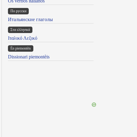
Os verbos italianos
По русски
Итальянские глаголы
Στα ελληνικά
Ιταλικό Λεξικό
Ën piemontèis
Dissionari piemontèis