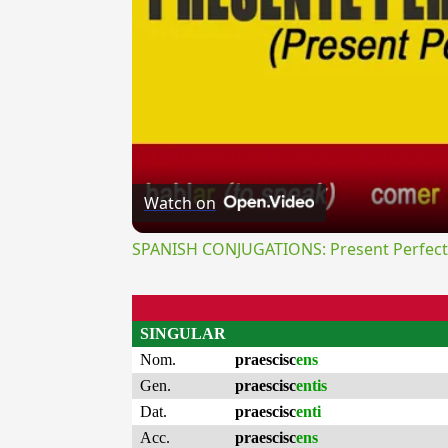
Watch on
SPANISH CONJUGATIONS: Present Perfect P
SINGULAR
Nom.
praescisc
ens
Gen.
praescisc
entis
Dat.
praescisc
enti
Acc.
praescisc
ens