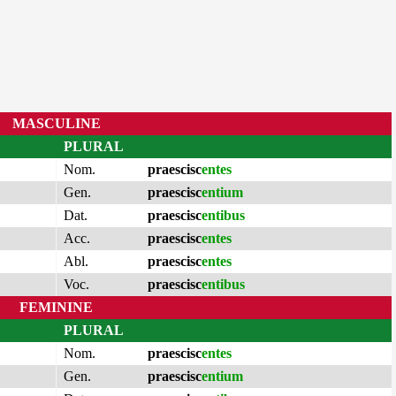
MASCULINE
PLURAL
Nom.
praescisc
entes
Gen.
praescisc
entium
Dat.
praescisc
entibus
Acc.
praescisc
entes
Abl.
praescisc
entes
Voc.
praescisc
entibus
FEMININE
PLURAL
Nom.
praescisc
entes
Gen.
praescisc
entium