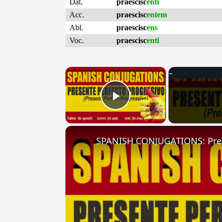
Dat.
praescisc
enti
Acc.
praescisc
entem
Abl.
praescisc
ens
Voc.
praescisc
enti
×
Play Video