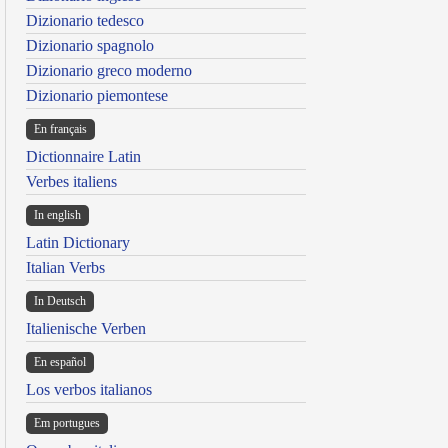
Dizionario tedesco
Dizionario spagnolo
Dizionario greco moderno
Dizionario piemontese
En français
Dictionnaire Latin
Verbes italiens
In english
Latin Dictionary
Italian Verbs
In Deutsch
Italienische Verben
En español
Los verbos italianos
Em portugues