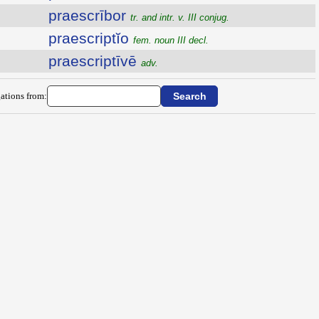
praescrībor
tr. and intr. v. III conjug.
praescriptĭo
fem. noun III decl.
praescriptīvē
adv.
ations from: