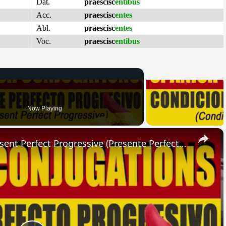
Dat.
praescisc
entibus
Acc.
praescisc
entes
Abl.
praescisc
entes
Voc.
praescisc
entibus
Now Playing
×
SPANISH CONJUGATIONS: Present Perfect Progressive (Presente Perfecto Progresivo)