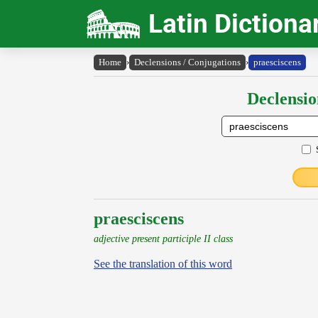
Latin Dictiona
Home
›
Declensions / Conjugations
›
praesciscens
Declensio
praesciscens
adjective present participle II class
See the translation of this word