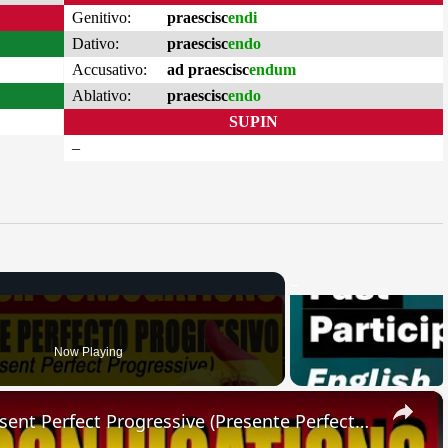
Genitivo:
praescisc
endi
Dativo:
praescisc
endo
Accusativo:
ad praescisc
endum
Ablativo:
praescisc
endo
SUPIN
–
Now Playing
×
SPANISH CONJUGATIONS: Present Perfect Progressive (Presente Perfecto Progresivo)