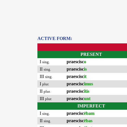
ACTIVE FORM:
PRESENT
I
praescisc
o
sing.
II
praescisc
is
sing.
III
praescisc
it
sing.
I
praescisc
ĭmus
plur.
II
praescisc
ĭtis
plur.
III
praescisc
unt
plur.
IMPERFECT
I
praescisc
ēbam
sing.
II
praescisc
ēbas
sing.