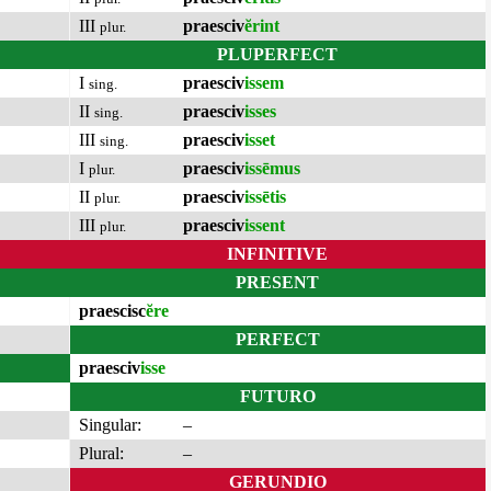
III
praesciv
ĕrint
plur.
PLUPERFECT
I
praesciv
issem
sing.
II
praesciv
isses
sing.
III
praesciv
isset
sing.
I
praesciv
issēmus
plur.
II
praesciv
issētis
plur.
III
praesciv
issent
plur.
INFINITIVE
PRESENT
praescisc
ĕre
PERFECT
praesciv
isse
FUTURO
Singular:
–
Plural:
–
GERUNDIO