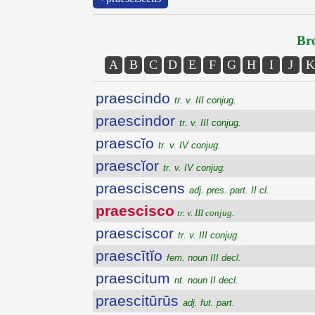
Bro
A
B
C
D
E
F
G
H
I
J
K
praescindo
tr. v. III conjug.
praescindor
tr. v. III conjug.
praescĭo
tr. v. IV conjug.
praescĭor
tr. v. IV conjug.
praesciscens
adj. pres. part. II cl.
praescisco
tr. v. III conjug.
praesciscor
tr. v. III conjug.
praescītĭo
fem. noun III decl.
praescitum
nt. noun II decl.
praescitūrūs
adj. fut. part.