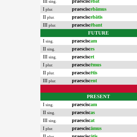
III
praescisc
ēbat
sing.
I
praescisc
ebāmus
plur.
II
praescisc
ebātis
plur.
III
praescisc
ēbant
plur.
FUTURE
I
praescisc
am
sing.
II
praescisc
es
sing.
III
praescisc
et
sing.
I
praescisc
ēmus
plur.
II
praescisc
ētis
plur.
III
praescisc
ent
plur.
PRESENT
I
praescisc
am
sing.
II
praescisc
as
sing.
III
praescisc
at
sing.
I
praescisc
āmus
plur.
II
praescisc
ātis
plur.