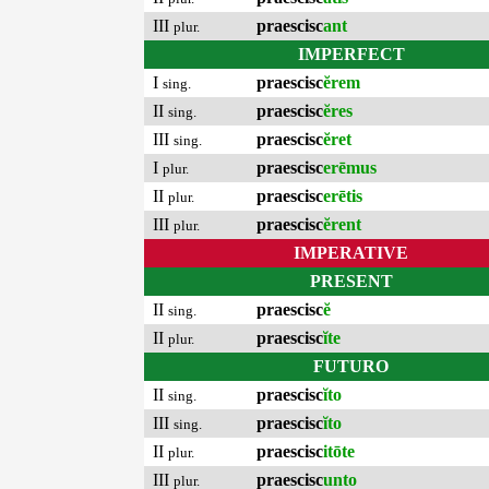
III
praescisc
ant
plur.
IMPERFECT
I
praescisc
ĕrem
sing.
II
praescisc
ĕres
sing.
III
praescisc
ĕret
sing.
I
praescisc
erēmus
plur.
II
praescisc
erētis
plur.
III
praescisc
ĕrent
plur.
IMPERATIVE
PRESENT
II
praescisc
ĕ
sing.
II
praescisc
ĭte
plur.
FUTURO
II
praescisc
ĭto
sing.
III
praescisc
ĭto
sing.
II
praescisc
itōte
plur.
III
praescisc
unto
plur.