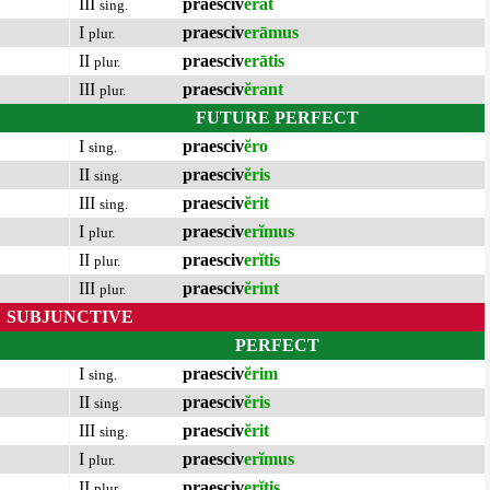
III
praesciv
ĕrat
sing.
I
praesciv
erāmus
plur.
II
praesciv
erātis
plur.
III
praesciv
ĕrant
plur.
FUTURE PERFECT
I
praesciv
ĕro
sing.
II
praesciv
ĕris
sing.
III
praesciv
ĕrit
sing.
I
praesciv
erĭmus
plur.
II
praesciv
erĭtis
plur.
III
praesciv
ĕrint
plur.
SUBJUNCTIVE
PERFECT
I
praesciv
ĕrim
sing.
II
praesciv
ĕris
sing.
III
praesciv
ĕrit
sing.
I
praesciv
erĭmus
plur.
II
praesciv
erĭtis
plur.