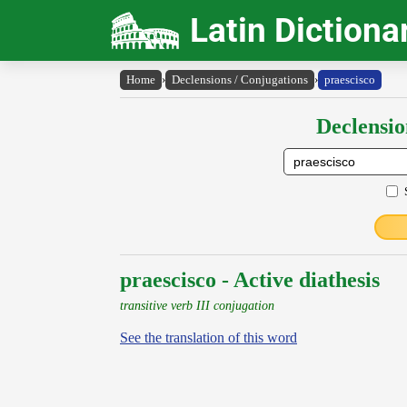
Latin Dictiona
Home
›
Declensions / Conjugations
›
praescisco
Declensio
praescisco - Active diathesis
transitive verb III conjugation
See the translation of this word