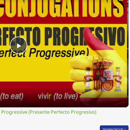
Play
Video
rogressive (Presente Perfecto Progresivo)
praesciscor ›