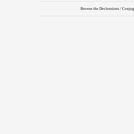
Browse the Declensions / Conjug
{{ID:PRAESCISCO100}}
---CACHE---