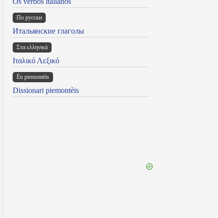
Os verbos italianos
По русски
Итальянские глаголы
Στα ελληνικά
Ιταλικό Λεξικό
Ën piemontèis
Dissionari piemontèis