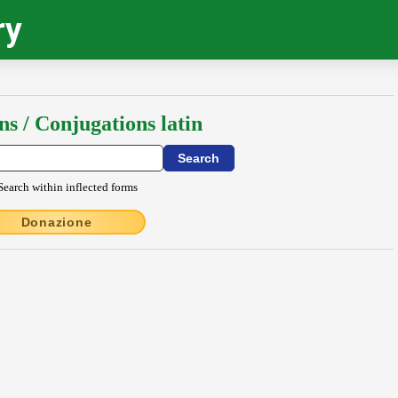
ry
ns / Conjugations latin
Search within inflected forms
Donazione