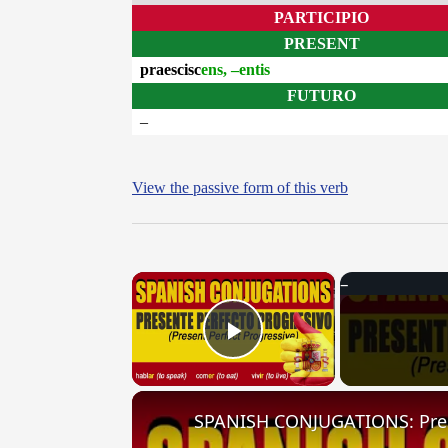
PARTICIPIO
PRESENT
praescisc
ens, –entis
FUTURO
–
View the passive form of this verb
×
Play Video