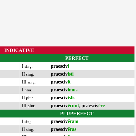
INDICATIVE
PERFECT
I
praesciv
i
sing.
II
praesciv
isti
sing.
III
praesciv
it
sing.
I
praesciv
ĭmus
plur.
II
praesciv
istis
plur.
III
praesciv
ērunt
,
praesciv
ēre
plur.
PLUPERFECT
I
praesciv
ĕram
sing.
II
praesciv
ĕras
sing.