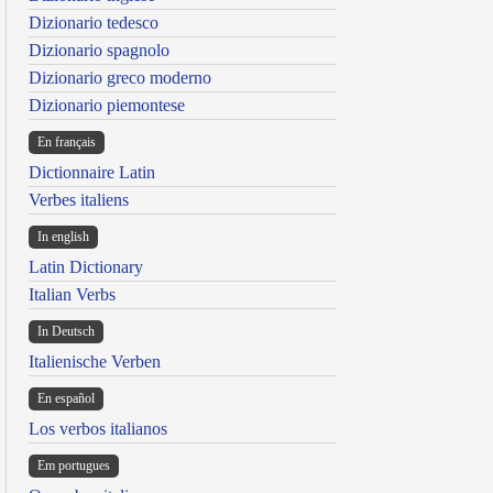
Dizionario tedesco
Dizionario spagnolo
Dizionario greco moderno
Dizionario piemontese
En français
Dictionnaire Latin
Verbes italiens
In english
Latin Dictionary
Italian Verbs
In Deutsch
Italienische Verben
En español
Los verbos italianos
Em portugues