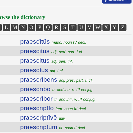
wse the dictionary
L
M
N
O
P
Q
R
S
T
U
V
W
X
Y
Z
praescītŭs
masc. noun IV decl.
praescitus
adj. perf. part. I cl.
praescitus
adj. perf. inf.
praescĭus
adj. I cl.
praescrībens
adj. pres. part. II cl.
praescrībo
tr. and intr. v. III conjug.
praescrībor
tr. and intr. v. III conjug.
praescriptĭo
fem. noun III decl.
praescriptīvē
adv.
praescriptum
nt. noun II decl.