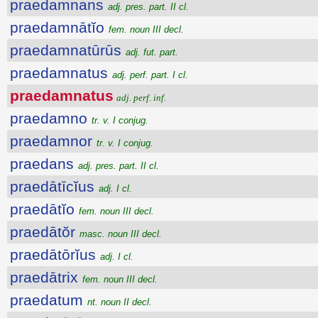
praedamnans
adj. pres. part. II cl.
praedamnātĭo
fem. noun III decl.
praedamnatūrūs
adj. fut. part.
praedamnatus
adj. perf. part. I cl.
praedamnatus
adj. perf. inf.
praedamno
tr. v. I conjug.
praedamnor
tr. v. I conjug.
praedans
adj. pres. part. II cl.
praedātīcĭus
adj. I cl.
praedātĭo
fem. noun III decl.
praedātŏr
masc. noun III decl.
praedātōrĭus
adj. I cl.
praedātrix
fem. noun III decl.
praedatum
nt. noun II decl.