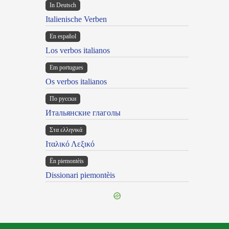
In Deutsch
Italienische Verben
En español
Los verbos italianos
Em portugues
Os verbos italianos
По русски
Итальянские глаголы
Στα ελληνικά
Ιταλικό Λεξικό
Ën piemontèis
Dissionari piemontèis