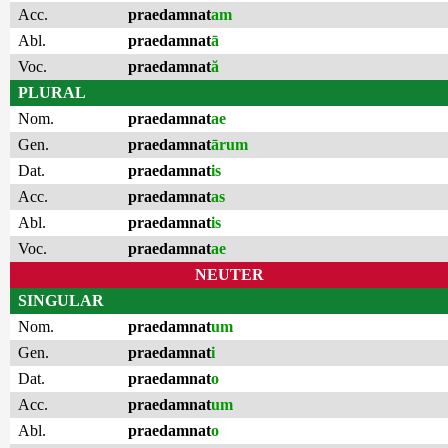
Acc.
praedamnat
am
Abl.
praedamnat
ā
Voc.
praedamnat
ă
PLURAL
Nom.
praedamnat
ae
Gen.
praedamnat
ārum
Dat.
praedamnat
is
Acc.
praedamnat
as
Abl.
praedamnat
is
Voc.
praedamnat
ae
NEUTER
SINGULAR
Nom.
praedamnat
um
Gen.
praedamnat
i
Dat.
praedamnat
o
Acc.
praedamnat
um
Abl.
praedamnat
o