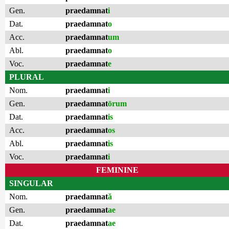
Gen.
praedamnat
i
Dat.
praedamnat
o
Acc.
praedamnat
um
Abl.
praedamnat
o
Voc.
praedamnat
e
PLURAL
Nom.
praedamnat
i
Gen.
praedamnat
ōrum
Dat.
praedamnat
is
Acc.
praedamnat
os
Abl.
praedamnat
is
Voc.
praedamnat
i
FEMININE
SINGULAR
Nom.
praedamnat
ă
Gen.
praedamnat
ae
Dat.
praedamnat
ae