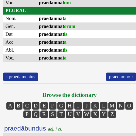
Voc.
praedamnat
um
PLURAL
Nom.
praedamnat
a
Gen.
praedamnat
ōrum
Dat.
praedamnat
is
Acc.
praedamnat
a
Abl.
praedamnat
is
Voc.
praedamnat
a
‹ praedamnatus
praedamno ›
Browse the dictionary
A
B
C
D
E
F
G
H
I
J
K
L
M
N
O
P
Q
R
S
T
U
V
W
X
Y
Z
praedābundus
adj. I cl.