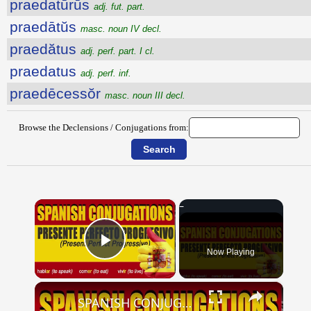
praedatūrūs
adj. fut. part.
praedātŭs
masc. noun IV decl.
praedătus
adj. perf. part. I cl.
praedatus
adj. perf. inf.
praedēcessŏr
masc. noun III decl.
Browse the Declensions / Conjugations from:
×
Now Playing
Play Video
×
SPANISH CONJUGATIONS: Present Perfect Progressive (Presente Perfecto Progresivo)