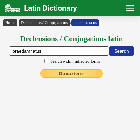
Latin Dictionary
Home
›
Declensions / Conjugations
›
praedamnatus
Declensions / Conjugations latin
Search within inflected forms
Donazione