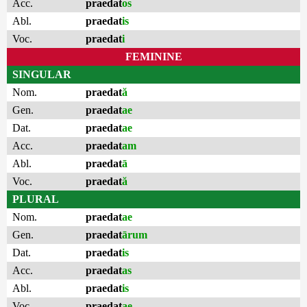
Acc.
praedat
os
Abl.
praedat
is
Voc.
praedat
i
FEMININE
SINGULAR
Nom.
praedat
ă
Gen.
praedat
ae
Dat.
praedat
ae
Acc.
praedat
am
Abl.
praedat
ā
Voc.
praedat
ă
PLURAL
Nom.
praedat
ae
Gen.
praedat
ārum
Dat.
praedat
is
Acc.
praedat
as
Abl.
praedat
is
Voc.
praedat
ae