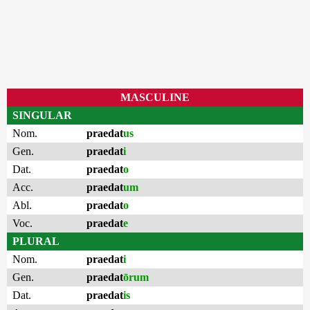
MASCULINE
SINGULAR
Nom.
praedat
us
Gen.
praedat
i
Dat.
praedat
o
Acc.
praedat
um
Abl.
praedat
o
Voc.
praedat
e
PLURAL
Nom.
praedat
i
Gen.
praedat
ōrum
Dat.
praedat
is