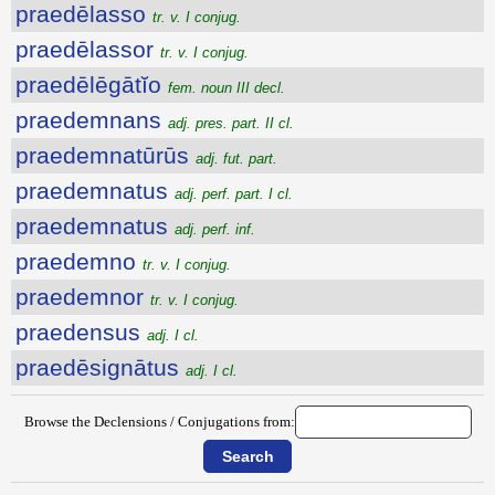
praedēlasso
tr. v. I conjug.
praedēlassor
tr. v. I conjug.
praedēlēgātĭo
fem. noun III decl.
praedemnans
adj. pres. part. II cl.
praedemnatūrūs
adj. fut. part.
praedemnatus
adj. perf. part. I cl.
praedemnatus
adj. perf. inf.
praedemno
tr. v. I conjug.
praedemnor
tr. v. I conjug.
praedensus
adj. I cl.
praedēsignātus
adj. I cl.
Browse the Declensions / Conjugations from: