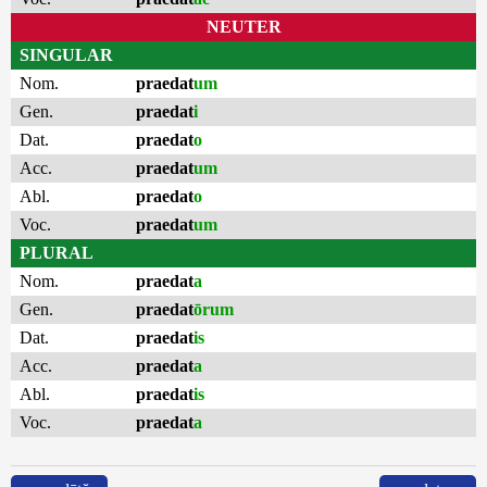
NEUTER
SINGULAR
Nom.
praedat
um
Gen.
praedat
i
Dat.
praedat
o
Acc.
praedat
um
Abl.
praedat
o
Voc.
praedat
um
PLURAL
Nom.
praedat
a
Gen.
praedat
ōrum
Dat.
praedat
is
Acc.
praedat
a
Abl.
praedat
is
Voc.
praedat
a