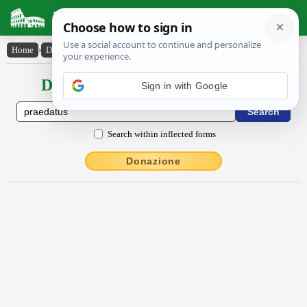
Latin Dictionary
Home
›
Declensions / Conjugations
›
praedătus
Declensions / Conjugations latin
Sign in with Google
Search within inflected forms
Donazione