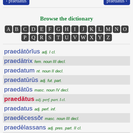
‹ praedātŭs
praedatus ›
Browse the dictionary
A
B
C
D
E
F
G
H
I
J
K
L
M
N
O
P
Q
R
S
T
U
V
W
X
Y
Z
praedātōrĭus
adj. I cl.
praedātrix
fem. noun III decl.
praedatum
nt. noun II decl.
praedatūrūs
adj. fut. part.
praedātŭs
masc. noun IV decl.
praedătus
adj. perf. part. I cl.
praedatus
adj. perf. inf.
praedēcessŏr
masc. noun III decl.
praedēlassans
adj. pres. part. II cl.