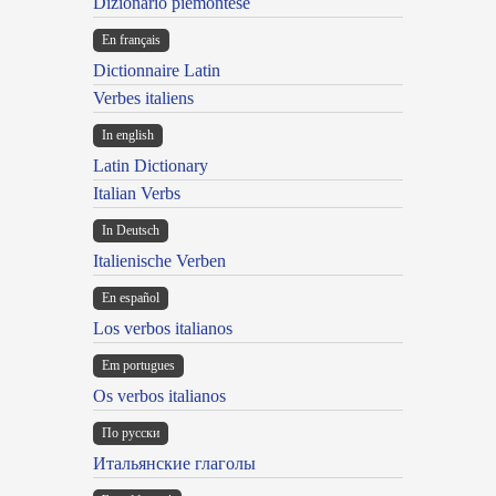
Dizionario piemontese
En français
Dictionnaire Latin
Verbes italiens
In english
Latin Dictionary
Italian Verbs
In Deutsch
Italienische Verben
En español
Los verbos italianos
Em portugues
Os verbos italianos
По русски
Итальянские глаголы