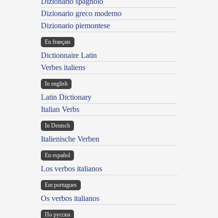
Dizionario spagnolo
Dizionario greco moderno
Dizionario piemontese
En français
Dictionnaire Latin
Verbes italiens
In english
Latin Dictionary
Italian Verbs
In Deutsch
Italienische Verben
En español
Los verbos italianos
Em portugues
Os verbos italianos
По русски