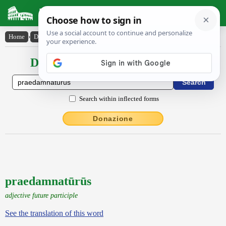
Latin Dictionary
Home
›
Declensions / Conjugations
›
praedamnatūrūs
Declensions / Conjugations latin
Search within inflected forms
Donazione
praedamnatūrūs
adjective future participle
See the translation of this word