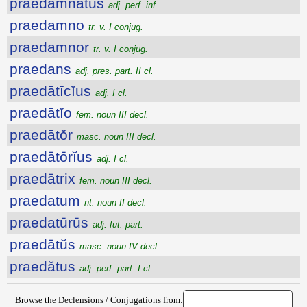
praedamnatus
adj. perf. inf.
praedamno
tr. v. I conjug.
praedamnor
tr. v. I conjug.
praedans
adj. pres. part. II cl.
praedātīcĭus
adj. I cl.
praedātĭo
fem. noun III decl.
praedātŏr
masc. noun III decl.
praedātōrĭus
adj. I cl.
praedātrix
fem. noun III decl.
praedatum
nt. noun II decl.
praedatūrūs
adj. fut. part.
praedātŭs
masc. noun IV decl.
praedătus
adj. perf. part. I cl.
Browse the Declensions / Conjugations from: