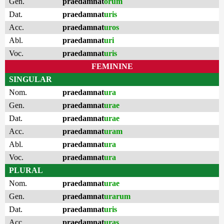
Gen.
praedamnat
orum
Dat.
praedamnat
uris
Acc.
praedamnat
uros
Abl.
praedamnat
uri
Voc.
praedamnat
uris
FEMININE
SINGULAR
Nom.
praedamnat
ura
Gen.
praedamnat
urae
Dat.
praedamnat
urae
Acc.
praedamnat
uram
Abl.
praedamnat
ura
Voc.
praedamnat
ura
PLURAL
Nom.
praedamnat
urae
Gen.
praedamnat
urarum
Dat.
praedamnat
uris
Acc.
praedamnat
uras