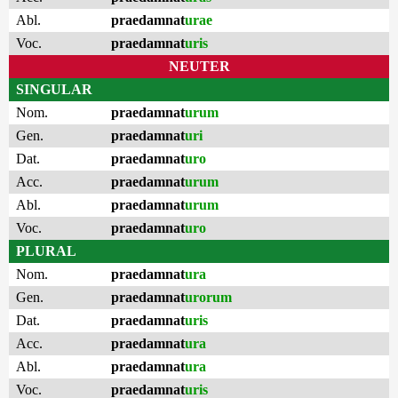
Abl.
praedamnat
urae
Voc.
praedamnat
uris
NEUTER
SINGULAR
Nom.
praedamnat
urum
Gen.
praedamnat
uri
Dat.
praedamnat
uro
Acc.
praedamnat
urum
Abl.
praedamnat
urum
Voc.
praedamnat
uro
PLURAL
Nom.
praedamnat
ura
Gen.
praedamnat
urorum
Dat.
praedamnat
uris
Acc.
praedamnat
ura
Abl.
praedamnat
ura
Voc.
praedamnat
uris