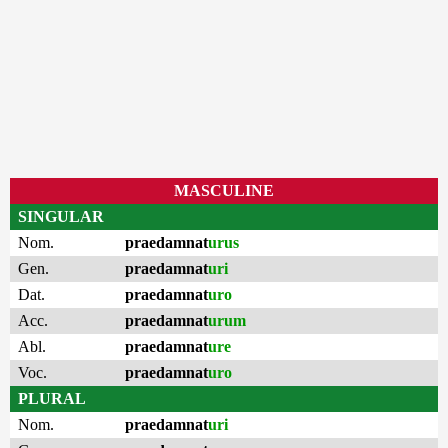
MASCULINE
SINGULAR
Nom.
praedamnat
urus
Gen.
praedamnat
uri
Dat.
praedamnat
uro
Acc.
praedamnat
urum
Abl.
praedamnat
ure
Voc.
praedamnat
uro
PLURAL
Nom.
praedamnat
uri