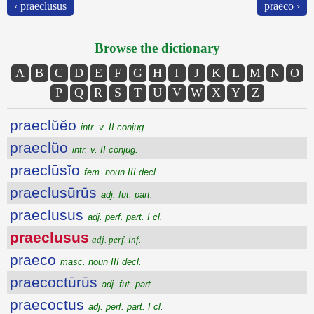
‹ praeclusus
praeco ›
Browse the dictionary
A
B
C
D
E
F
G
H
I
J
K
L
M
N
O
P
Q
R
S
T
U
V
W
X
Y
Z
praeclŭĕo
intr. v. II conjug.
praeclŭo
intr. v. II conjug.
praeclūsĭo
fem. noun III decl.
praeclusūrūs
adj. fut. part.
praeclusus
adj. perf. part. I cl.
praeclusus
adj. perf. inf.
praeco
masc. noun III decl.
praecoctūrūs
adj. fut. part.
praecoctus
adj. perf. part. I cl.