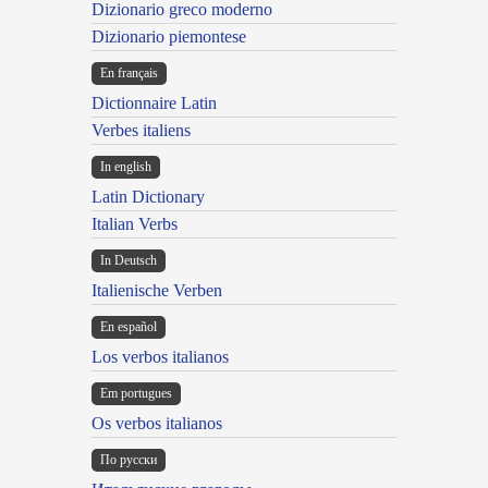
Dizionario greco moderno
Dizionario piemontese
En français
Dictionnaire Latin
Verbes italiens
In english
Latin Dictionary
Italian Verbs
In Deutsch
Italienische Verben
En español
Los verbos italianos
Em portugues
Os verbos italianos
По русски