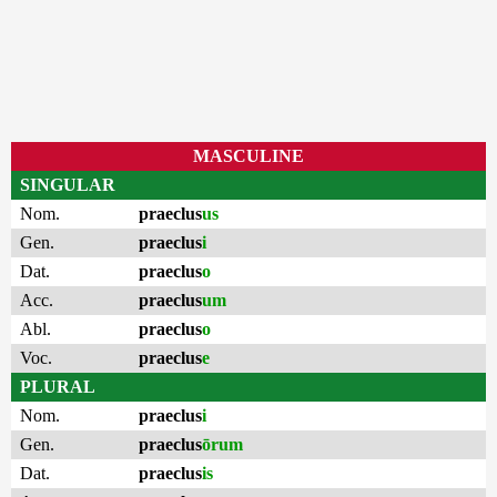
MASCULINE
SINGULAR
Nom.
praeclus
us
Gen.
praeclus
i
Dat.
praeclus
o
Acc.
praeclus
um
Abl.
praeclus
o
Voc.
praeclus
e
PLURAL
Nom.
praeclus
i
Gen.
praeclus
ōrum
Dat.
praeclus
is