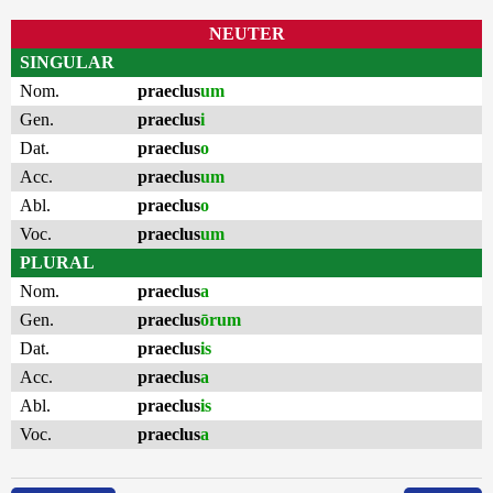
NEUTER
SINGULAR
Nom.
praeclus
um
Gen.
praeclus
i
Dat.
praeclus
o
Acc.
praeclus
um
Abl.
praeclus
o
Voc.
praeclus
um
PLURAL
Nom.
praeclus
a
Gen.
praeclus
ōrum
Dat.
praeclus
is
Acc.
praeclus
a
Abl.
praeclus
is
Voc.
praeclus
a