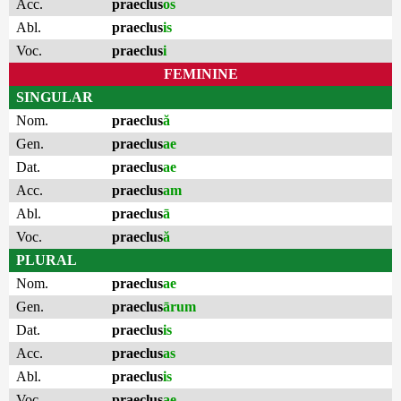
Acc.
praeclus
os
Abl.
praeclus
is
Voc.
praeclus
i
FEMININE
SINGULAR
Nom.
praeclus
ă
Gen.
praeclus
ae
Dat.
praeclus
ae
Acc.
praeclus
am
Abl.
praeclus
ā
Voc.
praeclus
ă
PLURAL
Nom.
praeclus
ae
Gen.
praeclus
ārum
Dat.
praeclus
is
Acc.
praeclus
as
Abl.
praeclus
is
Voc.
praeclus
ae