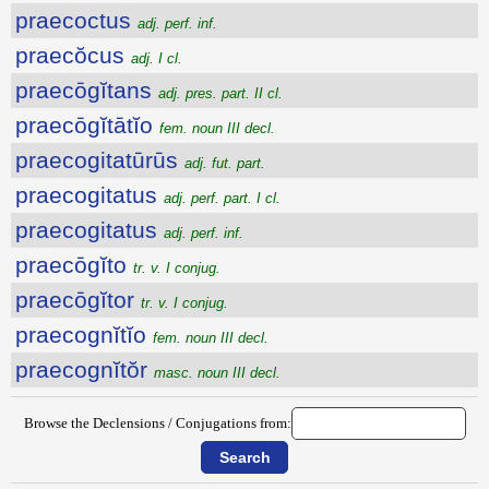
praecoctus
adj. perf. inf.
praecŏcus
adj. I cl.
praecōgĭtans
adj. pres. part. II cl.
praecōgĭtātĭo
fem. noun III decl.
praecogitatūrūs
adj. fut. part.
praecogitatus
adj. perf. part. I cl.
praecogitatus
adj. perf. inf.
praecōgĭto
tr. v. I conjug.
praecōgĭtor
tr. v. I conjug.
praecognĭtĭo
fem. noun III decl.
praecognĭtŏr
masc. noun III decl.
Browse the Declensions / Conjugations from: