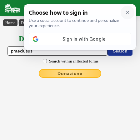
Latin Dictionary
Home
›
Declensions / Conjugations
›
praeclusus
Declensions / Conjugations latin
Search within inflected forms
Donazione