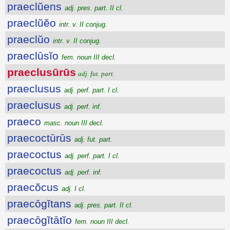
praeclŭens
adj. pres. part. II cl.
praeclŭĕo
intr. v. II conjug.
praeclŭo
intr. v. II conjug.
praeclūsĭo
fem. noun III decl.
praeclusūrūs
adj. fut. part.
praeclusus
adj. perf. part. I cl.
praeclusus
adj. perf. inf.
praeco
masc. noun III decl.
praecoctūrūs
adj. fut. part.
praecoctus
adj. perf. part. I cl.
praecoctus
adj. perf. inf.
praecŏcus
adj. I cl.
praecōgĭtans
adj. pres. part. II cl.
praecōgĭtātĭo
fem. noun III decl.