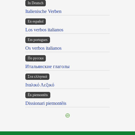
In Deutsch
Italienische Verben
En español
Los verbos italianos
Em portugues
Os verbos italianos
По русски
Итальянские глаголы
Στα ελληνικά
Ιταλικό Λεξικό
Ën piemontèis
Dissionari piemontèis