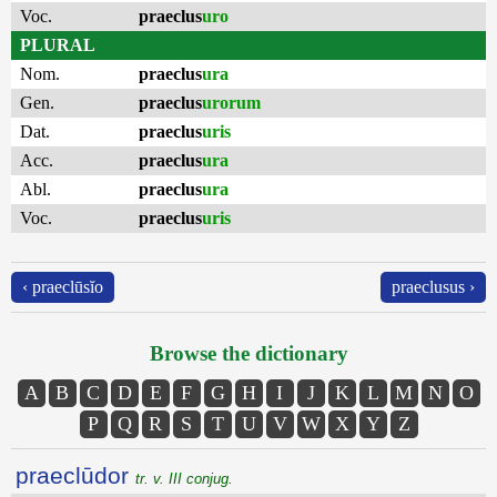
Voc.
praeclus
uro
PLURAL
Nom.
praeclus
ura
Gen.
praeclus
urorum
Dat.
praeclus
uris
Acc.
praeclus
ura
Abl.
praeclus
ura
Voc.
praeclus
uris
‹ praeclūsĭo
praeclusus ›
Browse the dictionary
A
B
C
D
E
F
G
H
I
J
K
L
M
N
O
P
Q
R
S
T
U
V
W
X
Y
Z
praeclūdor
tr. v. III conjug.