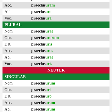
Acc.
praeclus
uram
Abl.
praeclus
ura
Voc.
praeclus
ura
PLURAL
Nom.
praeclus
urae
Gen.
praeclus
urarum
Dat.
praeclus
uris
Acc.
praeclus
uras
Abl.
praeclus
urae
Voc.
praeclus
uris
NEUTER
SINGULAR
Nom.
praeclus
urum
Gen.
praeclus
uri
Dat.
praeclus
uro
Acc.
praeclus
urum
Abl.
praeclus
urum