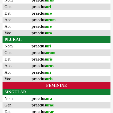
Nom.
praeclus
urus
Gen.
praeclus
uri
Dat.
praeclus
uro
Acc.
praeclus
urum
Abl.
praeclus
ure
Voc.
praeclus
uro
PLURAL
Nom.
praeclus
uri
Gen.
praeclus
orum
Dat.
praeclus
uris
Acc.
praeclus
uros
Abl.
praeclus
uri
Voc.
praeclus
uris
FEMININE
SINGULAR
Nom.
praeclus
ura
Gen.
praeclus
urae
Dat.
praeclus
urae