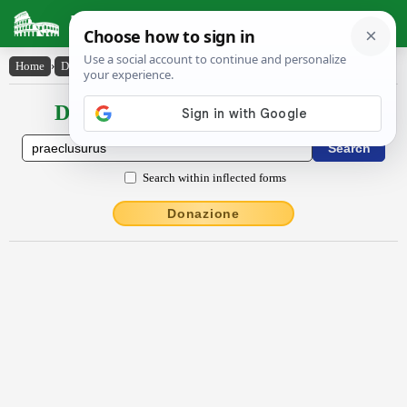
Latin Dictionary
Home
›
Declensions / Conjugations
›
praeclusūrūs
Declensions / Conjugations latin
Search within inflected forms
Donazione