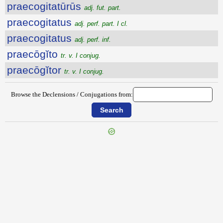
praecogitatūrūs
adj. fut. part.
praecogitatus
adj. perf. part. I cl.
praecogitatus
adj. perf. inf.
praecōgĭto
tr. v. I conjug.
praecōgĭtor
tr. v. I conjug.
Browse the Declensions / Conjugations from:
{{ID:PRAECLUSURUS100}}
---CACHE---