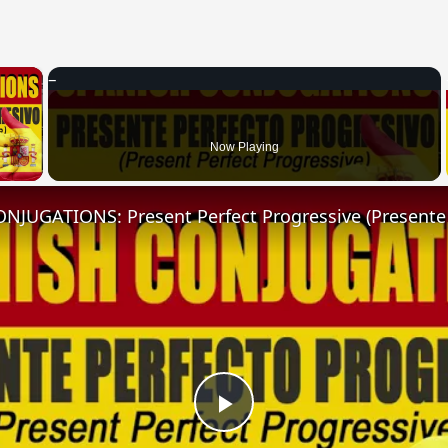
×
 Video
Now Playing
Play