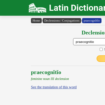
Latin Dictiona
Home
›
Declensions / Conjugations
›
praecognĭtĭo
Declensio
praecognĭtĭo
feminine noun III declension
See the translation of this word