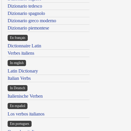
Dizionario tedesco
Dizionario spagnolo
Dizionario greco moderno
Dizionario piemontese
En français
Dictionnaire Latin
Verbes italiens
In english
Latin Dictionary
Italian Verbs
In Deutsch
Italienische Verben
En español
Los verbos italianos
Em portugues