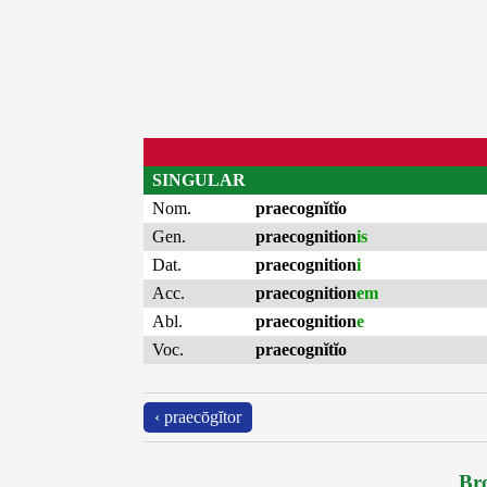
SINGULAR
Nom.
praecognĭtĭo
Gen.
praecognition
is
Dat.
praecognition
i
Acc.
praecognition
em
Abl.
praecognition
e
Voc.
praecognĭtĭo
‹ praecōgĭtor
Bro