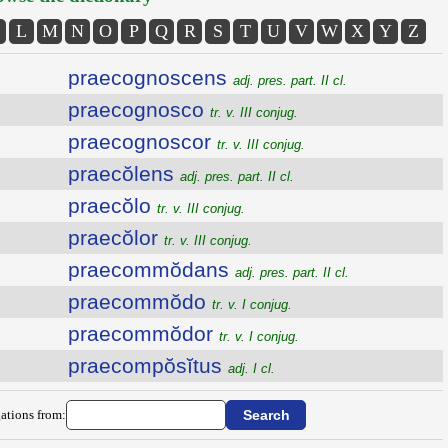
L
M
N
O
P
Q
R
S
T
U
V
W
X
Y
Z
praecognoscens
adj. pres. part. II cl.
praecognosco
tr. v. III conjug.
praecognoscor
tr. v. III conjug.
praecŏlens
adj. pres. part. II cl.
praecŏlo
tr. v. III conjug.
praecŏlor
tr. v. III conjug.
praecommŏdans
adj. pres. part. II cl.
praecommŏdo
tr. v. I conjug.
praecommŏdor
tr. v. I conjug.
praecompŏsĭtus
adj. I cl.
ations from: