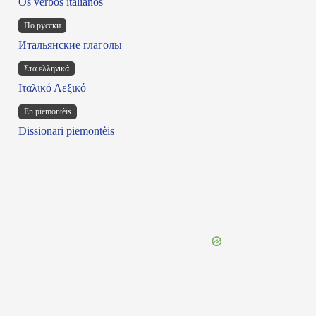
Os verbos italianos
По русски
Итальянские глаголы
Στα ελληνικά
Ιταλικό Λεξικό
Ën piemontèis
Dissionari piemontèis