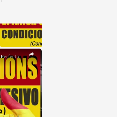
×
SPANISH CONJUGATIONS: Present Perfect Progressive (Presente Perfecto Progresivo)