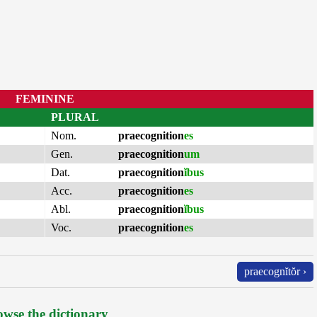
FEMININE
PLURAL
Nom.
praecognition
es
Gen.
praecognition
um
Dat.
praecognition
ĭbus
Acc.
praecognition
es
Abl.
praecognition
ĭbus
Voc.
praecognition
es
praecognĭtŏr ›
wse the dictionary