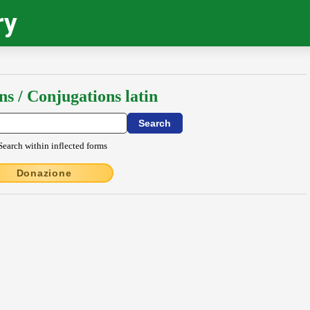
ry
ns / Conjugations latin
Search within inflected forms
Donazione