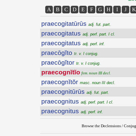
A
B
C
D
E
F
G
H
I
J
K
praecogitatūrūs
adj. fut. part.
praecogitatus
adj. perf. part. I cl.
praecogitatus
adj. perf. inf.
praecōgĭto
tr. v. I conjug.
praecōgĭtor
tr. v. I conjug.
praecognĭtĭo
fem. noun III decl.
praecognĭtŏr
masc. noun III decl.
praecognitūrūs
adj. fut. part.
praecognitus
adj. perf. part. I cl.
praecognitus
adj. perf. inf.
Browse the Declensions / Conjug