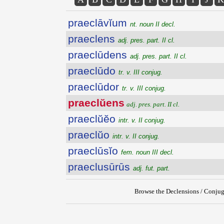
praeclāvĭum
nt. noun II decl.
praeclens
adj. pres. part. II cl.
praeclūdens
adj. pres. part. II cl.
praeclūdo
tr. v. III conjug.
praeclūdor
tr. v. III conjug.
praeclŭens
adj. pres. part. II cl.
praeclŭĕo
intr. v. II conjug.
praeclŭo
intr. v. II conjug.
praeclūsĭo
fem. noun III decl.
praeclusūrūs
adj. fut. part.
Browse the Declensions / Conjug