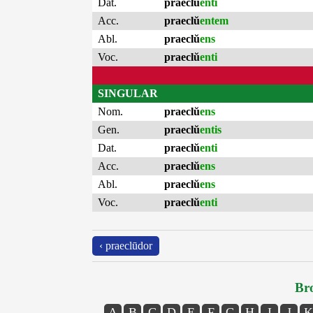
Dat.
praeclŭ
enti
Acc.
praeclŭ
entem
Abl.
praeclŭ
ens
Voc.
praeclŭ
enti
SINGULAR
Nom.
praeclŭ
ens
Gen.
praeclŭ
entis
Dat.
praeclŭ
enti
Acc.
praeclŭ
ens
Abl.
praeclŭ
ens
Voc.
praeclŭ
enti
‹ praeclūdor
Bro
A
B
C
D
E
F
G
H
I
J
K