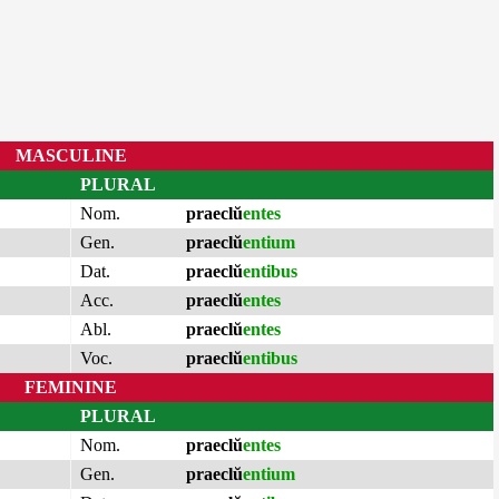
MASCULINE
PLURAL
Nom.
praeclŭ
entes
Gen.
praeclŭ
entium
Dat.
praeclŭ
entibus
Acc.
praeclŭ
entes
Abl.
praeclŭ
entes
Voc.
praeclŭ
entibus
FEMININE
PLURAL
Nom.
praeclŭ
entes
Gen.
praeclŭ
entium