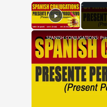
×
Play Video