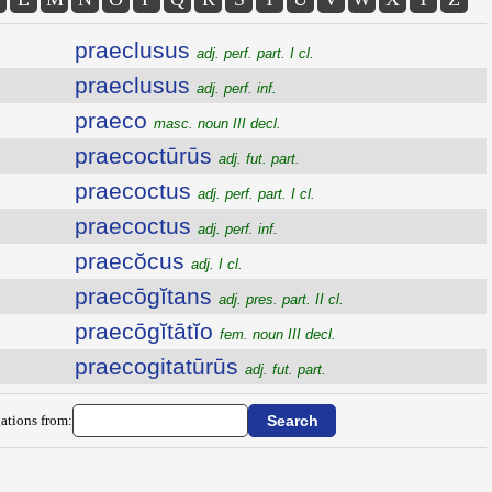
praeclusus
adj. perf. part. I cl.
praeclusus
adj. perf. inf.
praeco
masc. noun III decl.
praecoctūrūs
adj. fut. part.
praecoctus
adj. perf. part. I cl.
praecoctus
adj. perf. inf.
praecŏcus
adj. I cl.
praecōgĭtans
adj. pres. part. II cl.
praecōgĭtātĭo
fem. noun III decl.
praecogitatūrūs
adj. fut. part.
ations from: