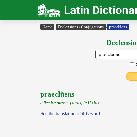
Latin Dictiona
Home
›
Declensions / Conjugations
›
praeclŭens
Declensio
praeclŭens
adjective present participle II class
See the translation of this word