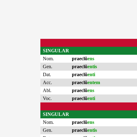
SINGULAR
Nom.
praeclŭ
ens
Gen.
praeclŭ
entis
Dat.
praeclŭ
enti
Acc.
praeclŭ
entem
Abl.
praeclŭ
ens
Voc.
praeclŭ
enti
SINGULAR
Nom.
praeclŭ
ens
Gen.
praeclŭ
entis