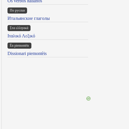
Os verbos italianos
По русски
Итальянские глаголы
Στα ελληνικά
Ιταλικό Λεξικό
Ën piemontèis
Dissionari piemontèis