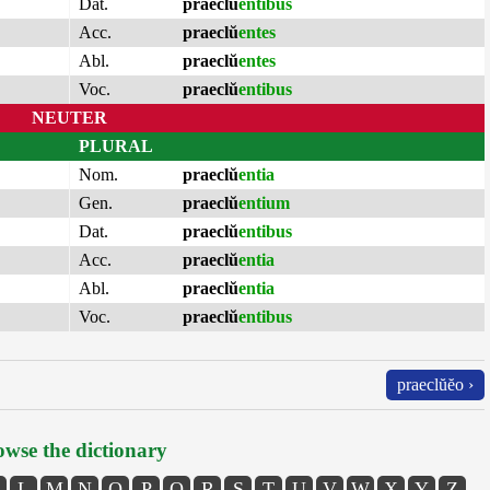
Dat.
praeclŭ
entibus
Acc.
praeclŭ
entes
Abl.
praeclŭ
entes
Voc.
praeclŭ
entibus
NEUTER
PLURAL
Nom.
praeclŭ
entia
Gen.
praeclŭ
entium
Dat.
praeclŭ
entibus
Acc.
praeclŭ
entia
Abl.
praeclŭ
entia
Voc.
praeclŭ
entibus
praeclŭĕo ›
wse the dictionary
L
M
N
O
P
Q
R
S
T
U
V
W
X
Y
Z