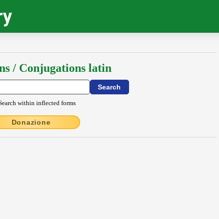
ry
ns / Conjugations latin
Search within inflected forms
Donazione