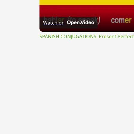
Watch on
SPANISH CONJUGATIONS: Present Perfect P
{{ID:PRAECLUENS100}}
---CACHE---