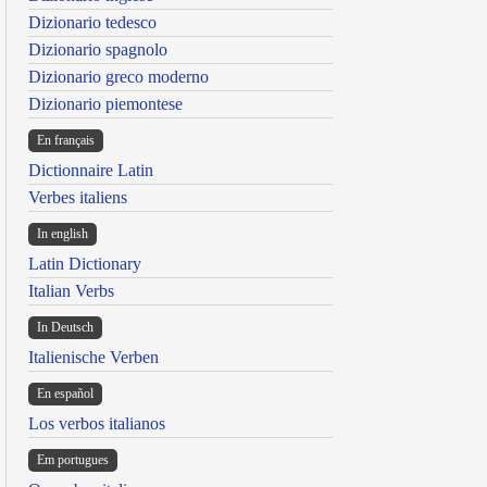
Dizionario tedesco
Dizionario spagnolo
Dizionario greco moderno
Dizionario piemontese
En français
Dictionnaire Latin
Verbes italiens
In english
Latin Dictionary
Italian Verbs
In Deutsch
Italienische Verben
En español
Los verbos italianos
Em portugues