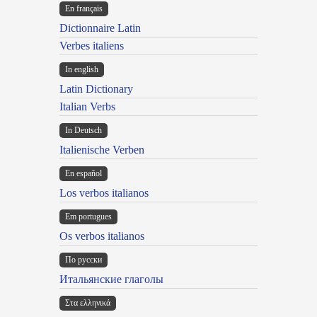
En français
Dictionnaire Latin
Verbes italiens
In english
Latin Dictionary
Italian Verbs
In Deutsch
Italienische Verben
En español
Los verbos italianos
Em portugues
Os verbos italianos
По русски
Итальянские глаголы
Στα ελληνικά