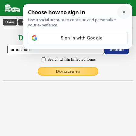
Latin Dictionary
Home
›
Declensions / Conjugations
›
praeclūdo
Declensions / Conjugations latin
Search within inflected forms
Donazione