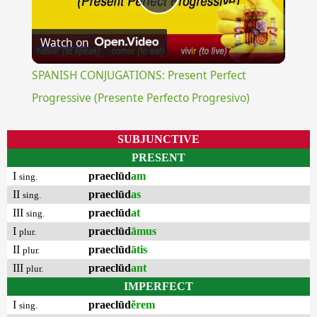
Play
Watch on
Video
SPANISH CONJUGATIONS: Present Perfect
Progressive (Presente Perfecto Progresivo)
SUBJUNCTIVE
PRESENT
I
praeclūd
am
sing.
II
praeclūd
as
sing.
III
praeclūd
at
sing.
I
praeclūd
āmus
plur.
II
praeclūd
ātis
plur.
III
praeclūd
ant
plur.
IMPERFECT
I
praeclūd
ĕrem
sing.