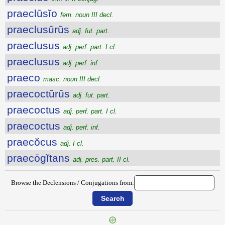
praeclūsĭo
fem. noun III decl.
praeclusūrūs
adj. fut. part.
praeclusus
adj. perf. part. I cl.
praeclusus
adj. perf. inf.
praeco
masc. noun III decl.
praecoctūrūs
adj. fut. part.
praecoctus
adj. perf. part. I cl.
praecoctus
adj. perf. inf.
praecŏcus
adj. I cl.
praecōgĭtans
adj. pres. part. II cl.
Browse the Declensions / Conjugations from: