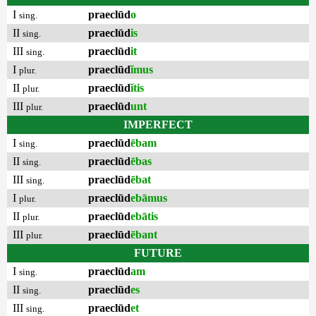
I
praeclūd
o
sing.
II
praeclūd
is
sing.
III
praeclūd
it
sing.
I
praeclūd
ĭmus
plur.
II
praeclūd
ĭtis
plur.
III
praeclūd
unt
plur.
IMPERFECT
I
praeclūd
ēbam
sing.
II
praeclūd
ēbas
sing.
III
praeclūd
ēbat
sing.
I
praeclūd
ebāmus
plur.
II
praeclūd
ebātis
plur.
III
praeclūd
ēbant
plur.
FUTURE
I
praeclūd
am
sing.
II
praeclūd
es
sing.
III
praeclūd
et
sing.