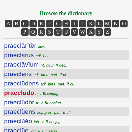
Browse the dictionary
A
B
C
D
E
F
G
H
I
J
K
L
M
N
O
P
Q
R
S
T
U
V
W
X
Y
Z
praeclārĭtĕr
adv.
praeclārus
adj. I cl.
praeclāvĭum
nt. noun II decl.
praeclens
adj. pres. part. II cl.
praeclūdens
adj. pres. part. II cl.
praeclūdo
tr. v. III conjug.
praeclūdor
tr. v. III conjug.
praeclŭens
adj. pres. part. II cl.
praeclŭĕo
intr. v. II conjug.
praeclŭo
intr. v. II conjug.