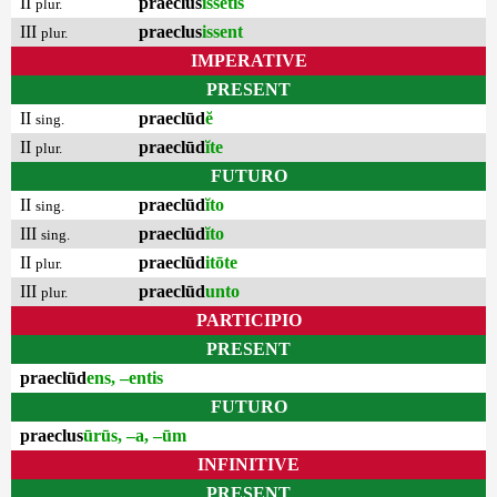
II
praeclus
issētis
plur.
III
praeclus
issent
plur.
IMPERATIVE
PRESENT
II
praeclūd
ĕ
sing.
II
praeclūd
ĭte
plur.
FUTURO
II
praeclūd
ĭto
sing.
III
praeclūd
ĭto
sing.
II
praeclūd
itōte
plur.
III
praeclūd
unto
plur.
PARTICIPIO
PRESENT
praeclūd
ens, –entis
FUTURO
praeclus
ūrūs, –a, –ūm
INFINITIVE
PRESENT