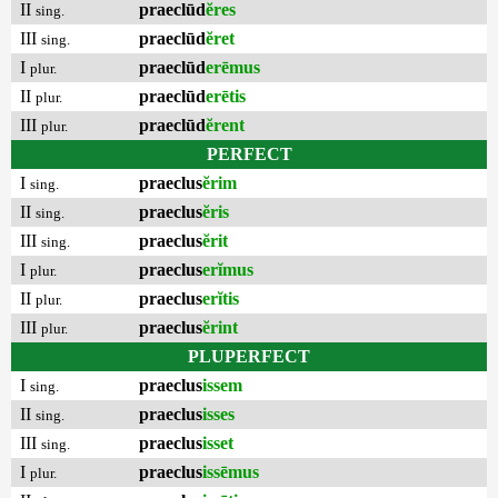
II
praeclūd
ĕres
sing.
III
praeclūd
ĕret
sing.
I
praeclūd
erēmus
plur.
II
praeclūd
erētis
plur.
III
praeclūd
ĕrent
plur.
PERFECT
I
praeclus
ĕrim
sing.
II
praeclus
ĕris
sing.
III
praeclus
ĕrit
sing.
I
praeclus
erĭmus
plur.
II
praeclus
erĭtis
plur.
III
praeclus
ĕrint
plur.
PLUPERFECT
I
praeclus
issem
sing.
II
praeclus
isses
sing.
III
praeclus
isset
sing.
I
praeclus
issēmus
plur.