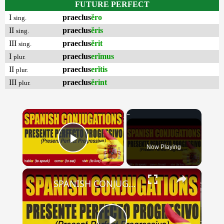
FUTURE PERFECT
I
praeclus
ĕro
sing.
II
praeclus
ĕris
sing.
III
praeclus
ĕrit
sing.
I
praeclus
erĭmus
plur.
II
praeclus
erĭtis
plur.
III
praeclus
ĕrint
plur.
×
Now Playing
Play Video
×
SPANISH CONJUGATIONS: Present Perfect Progressive (Presente Perfecto Progresivo)