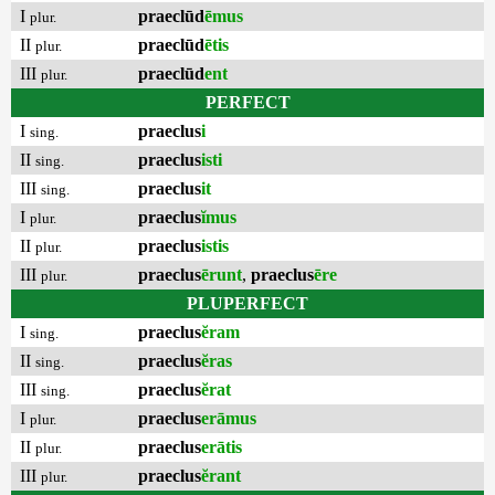
I
praeclūd
ēmus
plur.
II
praeclūd
ētis
plur.
III
praeclūd
ent
plur.
PERFECT
I
praeclus
i
sing.
II
praeclus
isti
sing.
III
praeclus
it
sing.
I
praeclus
ĭmus
plur.
II
praeclus
istis
plur.
III
praeclus
ērunt
,
praeclus
ēre
plur.
PLUPERFECT
I
praeclus
ĕram
sing.
II
praeclus
ĕras
sing.
III
praeclus
ĕrat
sing.
I
praeclus
erāmus
plur.
II
praeclus
erātis
plur.
III
praeclus
ĕrant
plur.