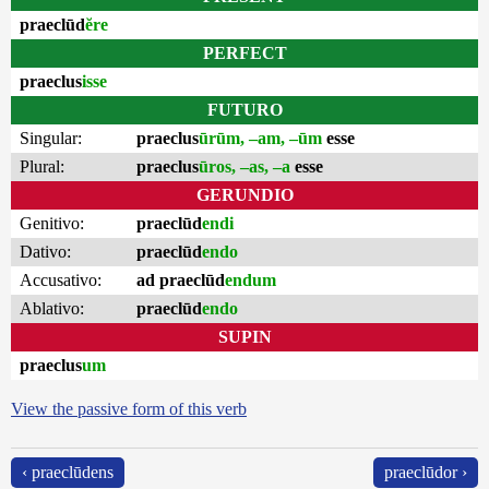
praeclūd
ĕre
PERFECT
praeclus
isse
FUTURO
Singular:
praeclus
ūrūm, –am, –ūm
esse
Plural:
praeclus
ūros, –as, –a
esse
GERUNDIO
Genitivo:
praeclūd
endi
Dativo:
praeclūd
endo
Accusativo:
ad praeclūd
endum
Ablativo:
praeclūd
endo
SUPIN
praeclus
um
View the passive form of this verb
‹ praeclūdens
praeclūdor ›