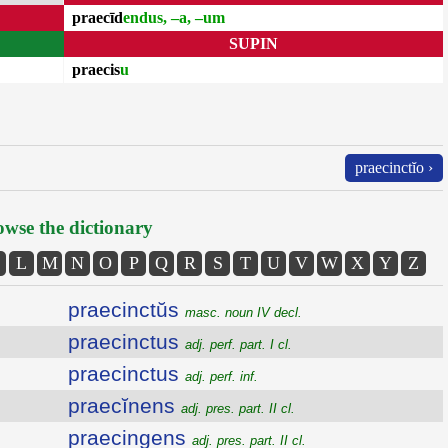
praecīd
endus, –a, –um
SUPIN
praecis
u
praecinctĭo ›
wse the dictionary
L
M
N
O
P
Q
R
S
T
U
V
W
X
Y
Z
praecinctŭs
masc. noun IV decl.
praecinctus
adj. perf. part. I cl.
praecinctus
adj. perf. inf.
praecĭnens
adj. pres. part. II cl.
praecingens
adj. pres. part. II cl.