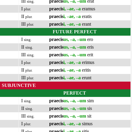
III
praecis
us, –a, –um
erat
sing.
I
praecis
i, –ae, –a
eramus
plur.
II
praecis
i, –ae, –a
eratis
plur.
III
praecis
i, –ae, –a
erant
plur.
FUTURE PERFECT
I
praecis
us, –a, –um
ero
sing.
II
praecis
us, –a, –um
eris
sing.
III
praecis
us, –a, –um
erit
sing.
I
praecis
i, –ae, –a
erimus
plur.
II
praecis
i, –ae, –a
eritis
plur.
III
praecis
i, –ae, –a
erunt
plur.
SUBJUNCTIVE
PERFECT
I
praecis
us, –a, –um
sim
sing.
II
praecis
us, –a, –um
sis
sing.
III
praecis
us, –a, –um
sit
sing.
I
praecis
i, –ae, –a
simus
plur.
II
praecis
i, –ae, –a
sitis
plur.