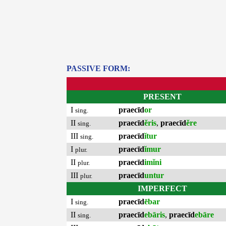
PASSIVE FORM:
PRESENT
I
praecīd
or
sing.
II
praecīd
ĕris
,
praecīd
ĕre
sing.
III
praecīd
ĭtur
sing.
I
praecīd
ĭmur
plur.
II
praecīd
imĭni
plur.
III
praecīd
untur
plur.
IMPERFECT
I
praecīd
ēbar
sing.
II
praecīd
ebāris
,
praecīd
ebāre
sing.