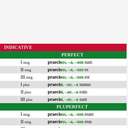
INDICATIVE
PERFECT
I
praecis
us, –a, –um
sum
sing.
II
praecis
us, –a, –um
es
sing.
III
praecis
us, –a, –um
est
sing.
I
praecis
i, –ae, –a
sumus
plur.
II
praecis
i, –ae, –a
estis
plur.
III
praecis
i, –ae, –a
sunt
plur.
PLUPERFECT
I
praecis
us, –a, –um
eram
sing.
II
praecis
us, –a, –um
eras
sing.