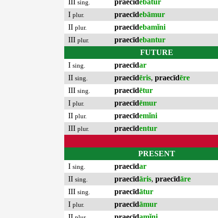
III
praecīd
ebātur
sing.
I
praecīd
ebāmur
plur.
II
praecīd
ebamĭni
plur.
III
praecīd
ebantur
plur.
FUTURE
I
praecīd
ar
sing.
II
praecīd
ēris
,
praecīd
ēre
sing.
III
praecīd
ētur
sing.
I
praecīd
ēmur
plur.
II
praecīd
emĭni
plur.
III
praecīd
entur
plur.
PRESENT
I
praecīd
ar
sing.
II
praecīd
āris
,
praecīd
āre
sing.
III
praecīd
ātur
sing.
I
praecīd
āmur
plur.
II
praecīd
amĭni
plur.