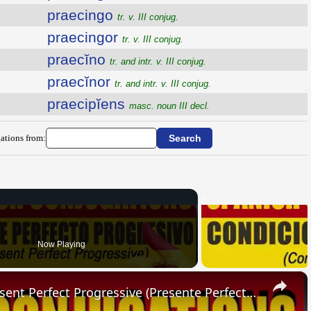
praecingo
tr. v. III conjug.
praecingor
tr. v. III conjug.
praecĭno
tr. and intr. v. III conjug.
praecĭnor
tr. and intr. v. III conjug.
praecipĭens
masc. noun III decl.
ations from:
Now Playing
×
SPANISH CONJUGATIONS: Present Perfect Progressive (Presente Perfecto Progresivo)