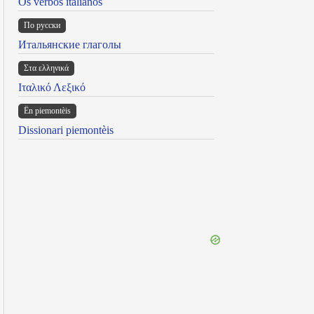
Os verbos italianos
По русски
Итальянские глаголы
Στα ελληνικά
Ιταλικό Λεξικό
Ën piemontèis
Dissionari piemontèis