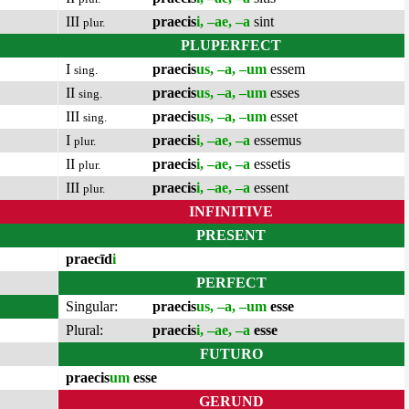
III
praecis
i, –ae, –a
sint
plur.
PLUPERFECT
I
praecis
us, –a, –um
essem
sing.
II
praecis
us, –a, –um
esses
sing.
III
praecis
us, –a, –um
esset
sing.
I
praecis
i, –ae, –a
essemus
plur.
II
praecis
i, –ae, –a
essetis
plur.
III
praecis
i, –ae, –a
essent
plur.
INFINITIVE
PRESENT
praecīd
i
PERFECT
Singular:
praecis
us, –a, –um
esse
Plural:
praecis
i, –ae, –a
esse
FUTURO
praecis
um
esse
GERUND