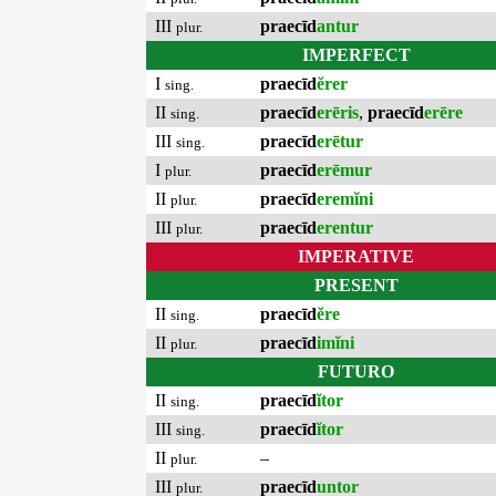
III
praecīd
antur
plur.
IMPERFECT
I
praecīd
ĕrer
sing.
II
praecīd
erēris
,
praecīd
erēre
sing.
III
praecīd
erētur
sing.
I
praecīd
erēmur
plur.
II
praecīd
eremĭni
plur.
III
praecīd
erentur
plur.
IMPERATIVE
PRESENT
II
praecīd
ĕre
sing.
II
praecīd
imĭni
plur.
FUTURO
II
praecīd
ĭtor
sing.
III
praecīd
ĭtor
sing.
II
–
plur.
III
praecīd
untor
plur.