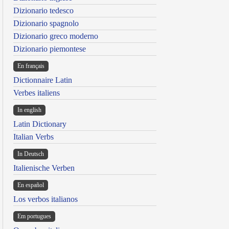
Dizionario tedesco
Dizionario spagnolo
Dizionario greco moderno
Dizionario piemontese
En français
Dictionnaire Latin
Verbes italiens
In english
Latin Dictionary
Italian Verbs
In Deutsch
Italienische Verben
En español
Los verbos italianos
Em portugues