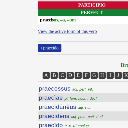
PARTICIPIO
PERFECT
praecis
us, –a, –um
View the active form of this verb
‹ praecīdo
Bro
A
B
C
D
E
F
G
H
I
J
K
praecessus
adj. perf. inf.
praecĭae
pl. fem. noun I decl.
praecīdānĕus
adj. I cl.
praecīdens
adj. pres. part. II cl.
praecīdo
tr. v. III conjug.