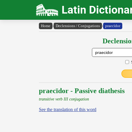
Latin Dictiona
Home
›
Declensions / Conjugations
›
praecīdor
Declensio
praecīdor - Passive diathesis
transitive verb III conjugation
See the translation of this word