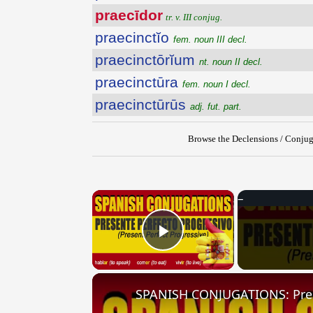
praecīdor
tr. v. III conjug.
praecinctĭo
fem. noun III decl.
praecinctōrĭum
nt. noun II decl.
praecinctūra
fem. noun I decl.
praecinctūrūs
adj. fut. part.
Browse the Declensions / Conjug
×
Play Video