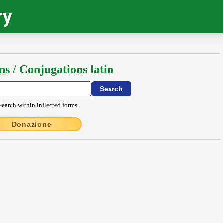
ry
ns / Conjugations latin
Search within inflected forms
Donazione