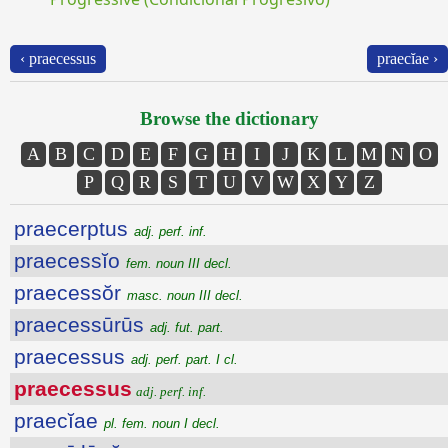
‹ praecessus
praecĭae ›
Browse the dictionary
A
B
C
D
E
F
G
H
I
J
K
L
M
N
O
P
Q
R
S
T
U
V
W
X
Y
Z
praecerptus
adj. perf. inf.
praecessĭo
fem. noun III decl.
praecessŏr
masc. noun III decl.
praecessūrūs
adj. fut. part.
praecessus
adj. perf. part. I cl.
praecessus
adj. perf. inf.
praecĭae
pl. fem. noun I decl.