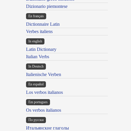
Dizionario piemontese
En français
Dictionnaire Latin
Verbes italiens
In english
Latin Dictionary
Italian Verbs
In Deutsch
Italienische Verben
En español
Los verbos italianos
Em portugues
Os verbos italianos
По русски
Итальянские глаголы