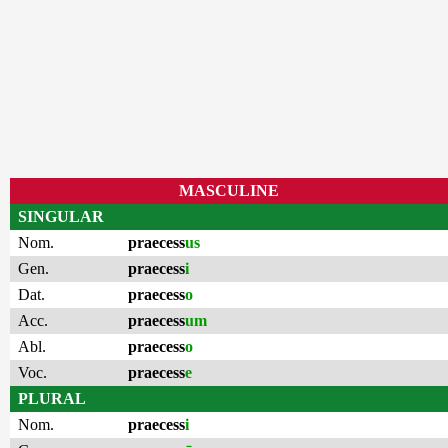
MASCULINE
SINGULAR
Nom.
praecess
us
Gen.
praecess
i
Dat.
praecess
o
Acc.
praecess
um
Abl.
praecess
o
Voc.
praecess
e
PLURAL
Nom.
praecess
i