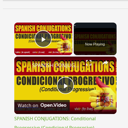
×
Now Playing
Play Video
×
SPANISH CONJUGATIONS: Conditional Progressive (Condicional Progresivo)
Play
Watch on
Video
SPANISH CONJUGATIONS: Conditional
Progressive (Condicional Progresivo)