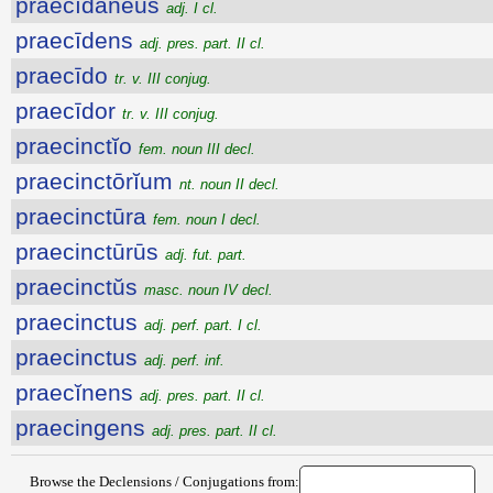
praecīdānĕus
adj. I cl.
praecīdens
adj. pres. part. II cl.
praecīdo
tr. v. III conjug.
praecīdor
tr. v. III conjug.
praecinctĭo
fem. noun III decl.
praecinctōrĭum
nt. noun II decl.
praecinctūra
fem. noun I decl.
praecinctūrūs
adj. fut. part.
praecinctŭs
masc. noun IV decl.
praecinctus
adj. perf. part. I cl.
praecinctus
adj. perf. inf.
praecĭnens
adj. pres. part. II cl.
praecingens
adj. pres. part. II cl.
Browse the Declensions / Conjugations from: