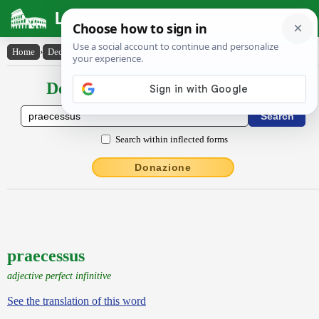
Latin Dictionary
Home
›
Declensions / Conjugations
›
praecessus
Declensions / Conjugations latin
Search within inflected forms
Donazione
praecessus
adjective perfect infinitive
See the translation of this word