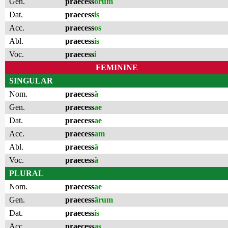
Gen.
praecess
ōrum
Dat.
praecess
is
Acc.
praecess
os
Abl.
praecess
is
Voc.
praecess
i
FEMININE
SINGULAR
Nom.
praecess
ă
Gen.
praecess
ae
Dat.
praecess
ae
Acc.
praecess
am
Abl.
praecess
ā
Voc.
praecess
ă
PLURAL
Nom.
praecess
ae
Gen.
praecess
ārum
Dat.
praecess
is
Acc.
praecess
as