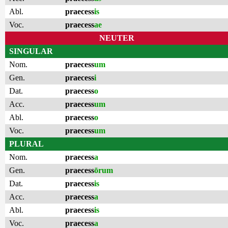
Abl.
praecess
is
Voc.
praecess
ae
NEUTER
SINGULAR
Nom.
praecess
um
Gen.
praecess
i
Dat.
praecess
o
Acc.
praecess
um
Abl.
praecess
o
Voc.
praecess
um
PLURAL
Nom.
praecess
a
Gen.
praecess
ōrum
Dat.
praecess
is
Acc.
praecess
a
Abl.
praecess
is
Voc.
praecess
a