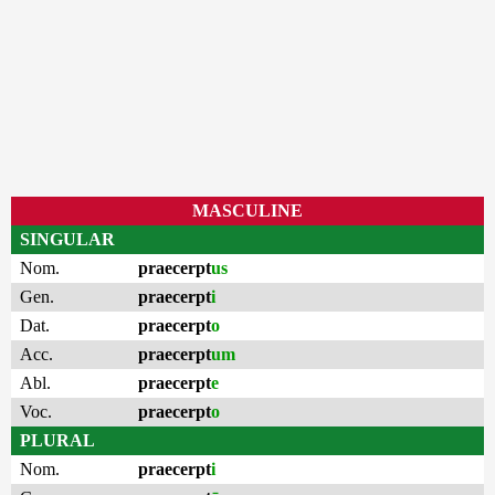
MASCULINE
SINGULAR
Nom.
praecerpt
us
Gen.
praecerpt
i
Dat.
praecerpt
o
Acc.
praecerpt
um
Abl.
praecerpt
e
Voc.
praecerpt
o
PLURAL
Nom.
praecerpt
i