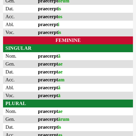
Gen.
praecerpt
ōrum
Dat.
praecerpt
is
Acc.
praecerpt
os
Abl.
praecerpt
i
Voc.
praecerpt
is
FEMININE
SINGULAR
Nom.
praecerpt
ă
Gen.
praecerpt
ae
Dat.
praecerpt
ae
Acc.
praecerpt
am
Abl.
praecerpt
ă
Voc.
praecerpt
ā
PLURAL
Nom.
praecerpt
ae
Gen.
praecerpt
ārum
Dat.
praecerpt
is
Acc.
praecerpt
as