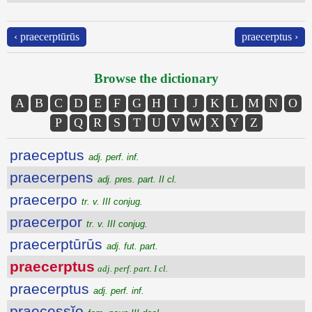
‹ praecerptūrūs
praecerptus ›
Browse the dictionary
A
B
C
D
E
F
G
H
I
J
K
L
M
N
O
P
Q
R
S
T
U
V
W
X
Y
Z
praeceptus
adj. perf. inf.
praecerpens
adj. pres. part. II cl.
praecerpo
tr. v. III conjug.
praecerpor
tr. v. III conjug.
praecerptūrūs
adj. fut. part.
praecerptus
adj. perf. part. I cl.
praecerptus
adj. perf. inf.
praecessĭo