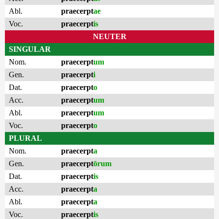
Abl.
praecerpt
ae
Voc.
praecerpt
is
NEUTER
SINGULAR
Nom.
praecerpt
um
Gen.
praecerpt
i
Dat.
praecerpt
o
Acc.
praecerpt
um
Abl.
praecerpt
um
Voc.
praecerpt
o
PLURAL
Nom.
praecerpt
a
Gen.
praecerpt
ōrum
Dat.
praecerpt
is
Acc.
praecerpt
a
Abl.
praecerpt
a
Voc.
praecerpt
is