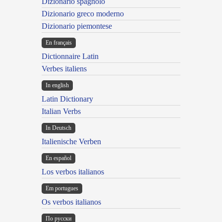
Dizionario spagnolo
Dizionario greco moderno
Dizionario piemontese
En français
Dictionnaire Latin
Verbes italiens
In english
Latin Dictionary
Italian Verbs
In Deutsch
Italienische Verben
En español
Los verbos italianos
Em portugues
Os verbos italianos
По русски