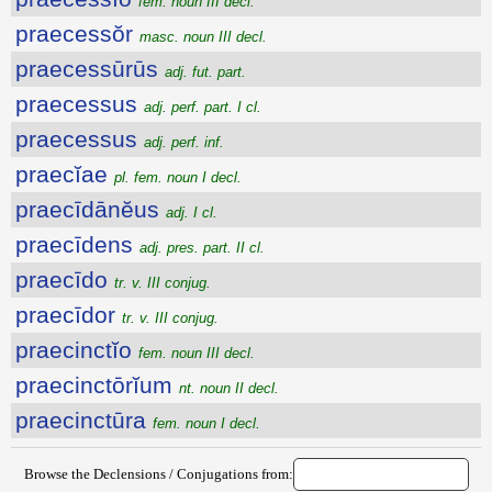
fem. noun III decl.
praecessŏr
masc. noun III decl.
praecessūrūs
adj. fut. part.
praecessus
adj. perf. part. I cl.
praecessus
adj. perf. inf.
praecĭae
pl. fem. noun I decl.
praecīdānĕus
adj. I cl.
praecīdens
adj. pres. part. II cl.
praecīdo
tr. v. III conjug.
praecīdor
tr. v. III conjug.
praecinctĭo
fem. noun III decl.
praecinctōrĭum
nt. noun II decl.
praecinctūra
fem. noun I decl.
Browse the Declensions / Conjugations from: