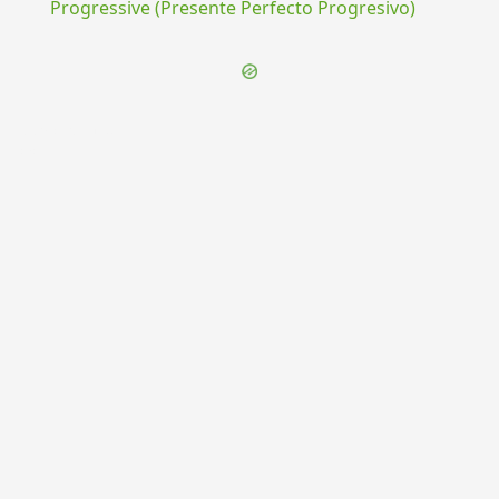
Progressive (Presente Perfecto Progresivo)
{{ID:PRAECERPTUS100}}
---CACHE---