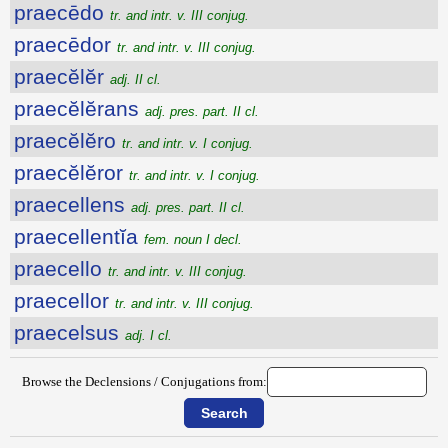
praecēdo
tr. and intr. v. III conjug.
praecēdor
tr. and intr. v. III conjug.
praecĕlĕr
adj. II cl.
praecĕlĕrans
adj. pres. part. II cl.
praecĕlĕro
tr. and intr. v. I conjug.
praecĕlĕror
tr. and intr. v. I conjug.
praecellens
adj. pres. part. II cl.
praecellentĭa
fem. noun I decl.
praecello
tr. and intr. v. III conjug.
praecellor
tr. and intr. v. III conjug.
praecelsus
adj. I cl.
Browse the Declensions / Conjugations from: