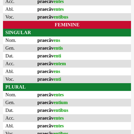
Acc.
praecăv
entes
Abl.
praecăv
entes
Voc.
praecăv
entibus
FEMININE
SINGULAR
Nom.
praecăv
ens
Gen.
praecăv
entis
Dat.
praecăv
enti
Acc.
praecăv
entem
Abl.
praecăv
ens
Voc.
praecăv
enti
PLURAL
Nom.
praecăv
entes
Gen.
praecăv
entium
Dat.
praecăv
entibus
Acc.
praecăv
entes
Abl.
praecăv
entes
Voc.
praecăv
entibus