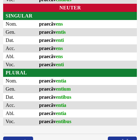
NEUTER
SINGULAR
Nom.
praecăv
ens
Gen.
praecăv
entis
Dat.
praecăv
enti
Acc.
praecăv
ens
Abl.
praecăv
ens
Voc.
praecăv
enti
PLURAL
Nom.
praecăv
entia
Gen.
praecăv
entium
Dat.
praecăv
entibus
Acc.
praecăv
entia
Abl.
praecăv
entia
Voc.
praecăv
entibus