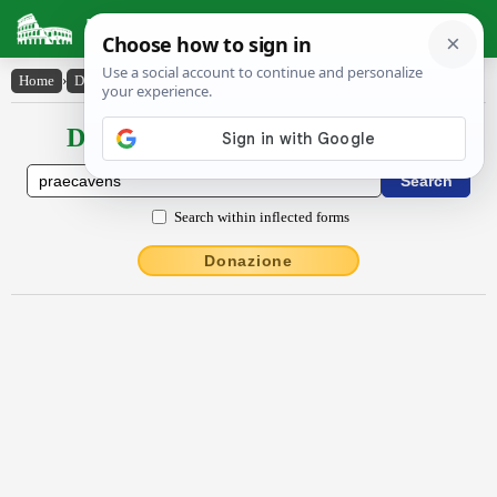
Latin Dictionary
Home
›
Declensions / Conjugations
›
praecăvens
Declensions / Conjugations latin
Search within inflected forms
Donazione