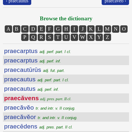
‹ praecautus
praecăvĕo ›
Browse the dictionary
A
B
C
D
E
F
G
H
I
J
K
L
M
N
O
P
Q
R
S
T
U
V
W
X
Y
Z
praecarptus
adj. perf. part. I cl.
praecarptus
adj. perf. inf.
praecautūrūs
adj. fut. part.
praecautus
adj. perf. part. I cl.
praecautus
adj. perf. inf.
praecăvens
adj. pres. part. II cl.
praecăvĕo
tr. and intr. v. II conjug.
praecăvĕor
tr. and intr. v. II conjug.
praecēdens
adj. pres. part. II cl.