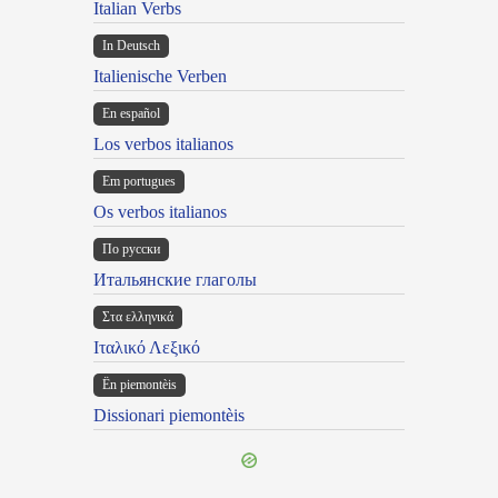
Italian Verbs
In Deutsch
Italienische Verben
En español
Los verbos italianos
Em portugues
Os verbos italianos
По русски
Итальянские глаголы
Στα ελληνικά
Ιταλικό Λεξικό
Ën piemontèis
Dissionari piemontèis