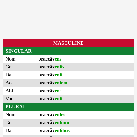
MASCULINE
SINGULAR
Nom.
praecăv
ens
Gen.
praecăv
entis
Dat.
praecăv
enti
Acc.
praecăv
entem
Abl.
praecăv
ens
Voc.
praecăv
enti
PLURAL
Nom.
praecăv
entes
Gen.
praecăv
entium
Dat.
praecăv
entibus