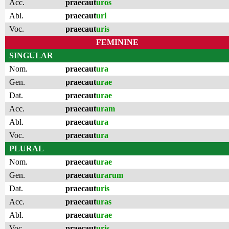
Acc.
praecaut
uros
Abl.
praecaut
uri
Voc.
praecaut
uris
FEMININE
SINGULAR
Nom.
praecaut
ura
Gen.
praecaut
urae
Dat.
praecaut
urae
Acc.
praecaut
uram
Abl.
praecaut
ura
Voc.
praecaut
ura
PLURAL
Nom.
praecaut
urae
Gen.
praecaut
urarum
Dat.
praecaut
uris
Acc.
praecaut
uras
Abl.
praecaut
urae
Voc.
praecaut
uris