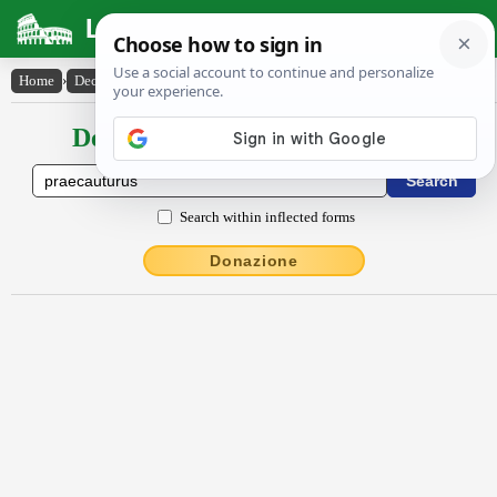
Latin Dictionary
Home
›
Declensions / Conjugations
›
praecautūrūs
Declensions / Conjugations latin
Search within inflected forms
Donazione