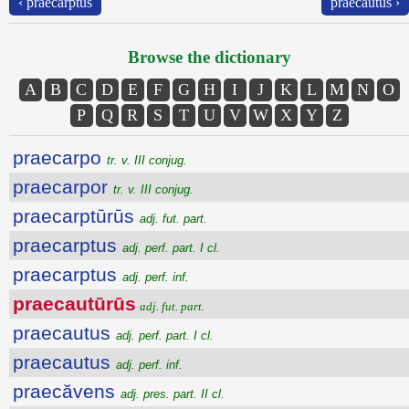
‹ praecarptus
praecautus ›
Browse the dictionary
A
B
C
D
E
F
G
H
I
J
K
L
M
N
O
P
Q
R
S
T
U
V
W
X
Y
Z
praecarpo
tr. v. III conjug.
praecarpor
tr. v. III conjug.
praecarptūrūs
adj. fut. part.
praecarptus
adj. perf. part. I cl.
praecarptus
adj. perf. inf.
praecautūrūs
adj. fut. part.
praecautus
adj. perf. part. I cl.
praecautus
adj. perf. inf.
praecăvens
adj. pres. part. II cl.