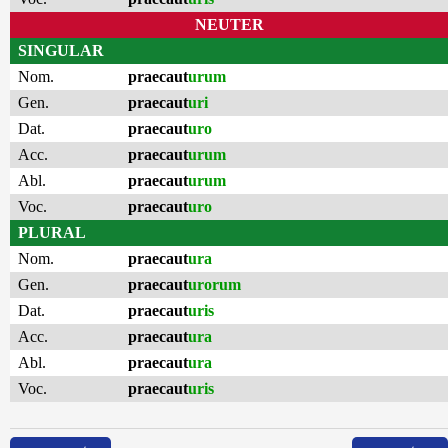
NEUTER
SINGULAR
Nom.
praecaut
urum
Gen.
praecaut
uri
Dat.
praecaut
uro
Acc.
praecaut
urum
Abl.
praecaut
urum
Voc.
praecaut
uro
PLURAL
Nom.
praecaut
ura
Gen.
praecaut
urorum
Dat.
praecaut
uris
Acc.
praecaut
ura
Abl.
praecaut
ura
Voc.
praecaut
uris