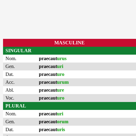
MASCULINE
SINGULAR
Nom.
praecaut
urus
Gen.
praecaut
uri
Dat.
praecaut
uro
Acc.
praecaut
urum
Abl.
praecaut
ure
Voc.
praecaut
uro
PLURAL
Nom.
praecaut
uri
Gen.
praecaut
orum
Dat.
praecaut
uris