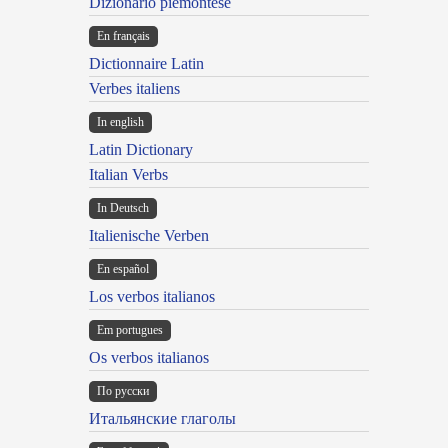
Dizionario piemontese
En français
Dictionnaire Latin
Verbes italiens
In english
Latin Dictionary
Italian Verbs
In Deutsch
Italienische Verben
En español
Los verbos italianos
Em portugues
Os verbos italianos
По русски
Итальянские глаголы